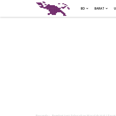
-->
BD
BARAT
Beranda
›
Pemkot Janji Selesaikan Masalah Hak Ulaya