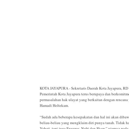
KOTA JAYAPURA - Sekretaris Daerah Kota Jayapura, RD
Pemerintah Kota Jayapura terus berupaya dan berkomit
permasalahan hak ulayat yang berkaitan dengan rencan
Hamadi Holtekam.
“Sudah ada beberapa kesepakatan dan hal ini akan dibaw
beliau-beliau yang mengklaim diri punya tanah. Tidak ha
Yobati, tapi juga Enggros, Nafri dan Skow,” ujarnya pada