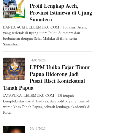
Profil Lengkap Aceh,
Provinsi Istimewa di Ujung
Sumatera
BANDA ACEH, LELEMUKU.COM – Provinsi Aceh,
yang terletak di ujung utara Pulau Sumatera dan
berbatasan dengan Selat Malaka di timur serta
Samudra...
04/05/2026
LPPM Unika Fajar Timur
Papua Didorong Jadi
Pusat Riset Kontekstual
Tanah Papua
JAYAPURA, LELEMUKU.COM – Di tengah
kompleksitas sosial, budaya, dan politik yang menjadi
warna khas Tanah Papua, sebuah lembaga akademik di
Kota...
29/11/2025