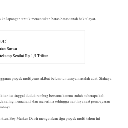
 ke lapangan untuk menentukan batas-batas tanah hak ulayat.
2015
atan Sarwa
ekamp Senilai Rp 1,5 Triliun
garan proyek multiyears akibat belum tuntasnya masalah adat, Siahaya
ekitar itu tinggal duduk rembug bersama karena sudah beberapa kali
s ada saling memahami dan menerima sehingga nantinya saat pembayaran
mbahnya.
rktur, Boy Markus Dawir mengatakan tiga proyek multi tahun ini