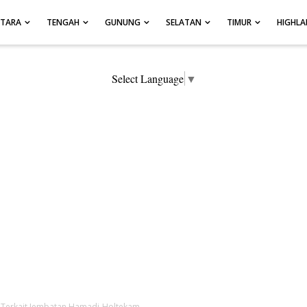
UTARA
TENGAH
GUNUNG
SELATAN
TIMUR
HIGHL
Select Language
▼
t Terkait Jembatan Hamadi-Holtekam