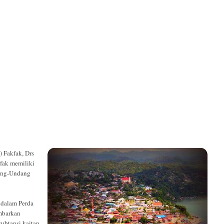
 Fakfak, Drs
ak memiliki
dang-Undang
 dalam Perda
mbarkan
ubtansi kaitan