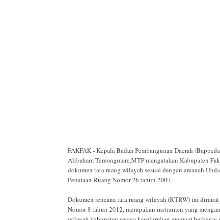
FAKFAK - Kepala Badan Pembangunan Daerah (Bappeda)
Alibaham Temongmere,MTP mengatakan Kabupaten Fakf
dokumen tata ruang wilayah sesuai dengan amanah Un
Penataan Ruang Nomor 26 tahun 2007.
Dokumen rencana tata ruang wilayah (RTRW) ini dimuat
Nomor 8 tahun 2012, merupakan instrumen yang menga
wilayah kabupaten secara keseluruhan memuat berbagai s