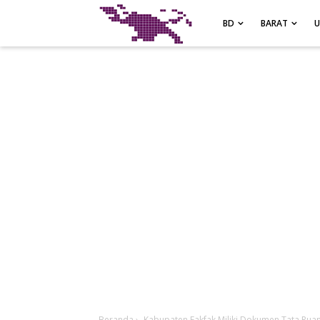
-->
BD
BARAT
Beranda
›
Kabupaten Fakfak Miliki Dokumen Tata Ru