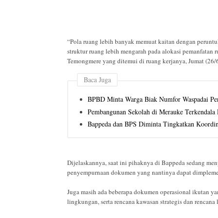
“Pola ruang lebih banyak memuat kaitan dengan perunt
struktur ruang lebih mengarah pada alokasi pemanfatan
Temongmere yang ditemui di ruang kerjanya, Jumat (26/6
Baca Juga
BPBD Minta Warga Biak Numfor Waspadai Per
Pembangunan Sekolah di Merauke Terkendala 
Bappeda dan BPS Diminta Tingkatkan Koordin
Dijelaskannya, saat ini pihaknya di Bappeda sedang me
penyempurnaan dokumen yang nantinya dapat dimpleme
Juga masih ada beberapa dokumen operasional ikutan yan
lingkungan, serta rencana kawasan strategis dan renca