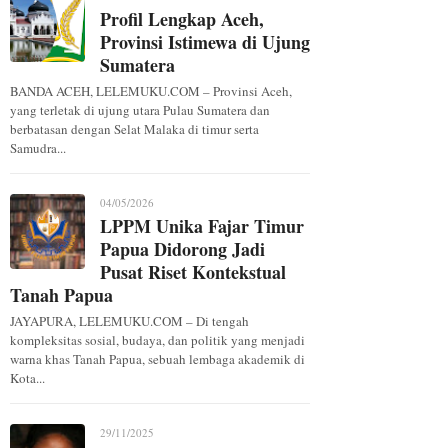
Profil Lengkap Aceh,
Provinsi Istimewa di Ujung
Sumatera
BANDA ACEH, LELEMUKU.COM – Provinsi Aceh,
yang terletak di ujung utara Pulau Sumatera dan
berbatasan dengan Selat Malaka di timur serta
Samudra...
04/05/2026
LPPM Unika Fajar Timur
Papua Didorong Jadi
Pusat Riset Kontekstual
Tanah Papua
JAYAPURA, LELEMUKU.COM – Di tengah
kompleksitas sosial, budaya, dan politik yang menjadi
warna khas Tanah Papua, sebuah lembaga akademik di
Kota...
29/11/2025