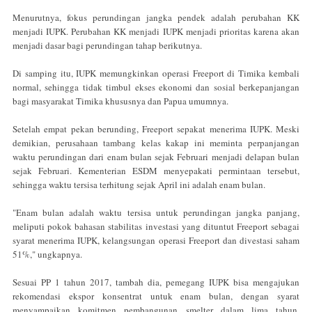
Menurutnya, fokus perundingan jangka pendek adalah perubahan KK
menjadi IUPK. Perubahan KK menjadi IUPK menjadi prioritas karena akan
menjadi dasar bagi perundingan tahap berikutnya.
Di samping itu, IUPK memungkinkan operasi Freeport di Timika kembali
normal, sehingga tidak timbul ekses ekonomi dan sosial berkepanjangan
bagi masyarakat Timika khususnya dan Papua umumnya.
Setelah empat pekan berunding, Freeport sepakat menerima IUPK. Meski
demikian, perusahaan tambang kelas kakap ini meminta perpanjangan
waktu perundingan dari enam bulan sejak Februari menjadi delapan bulan
sejak Februari. Kementerian ESDM menyepakati permintaan tersebut,
sehingga waktu tersisa terhitung sejak April ini adalah enam bulan.
"Enam bulan adalah waktu tersisa untuk perundingan jangka panjang,
meliputi pokok bahasan stabilitas investasi yang dituntut Freeport sebagai
syarat menerima IUPK, kelangsungan operasi Freeport dan divestasi saham
51%," ungkapnya.
Sesuai PP 1 tahun 2017, tambah dia, pemegang IUPK bisa mengajukan
rekomendasi ekspor konsentrat untuk enam bulan, dengan syarat
menyampaikan komitmen pembangunan smelter dalam lima tahun,