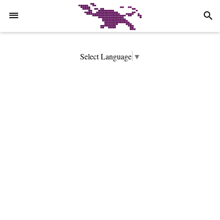
-->
search
Select Language
▼