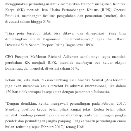
menggunakan perundingan untuk memastikan Freeport mengubah Kontrak
Karya (KK) menjadi Izin Usaha Pertambangan Khusus (IUPK) Operasi
Produksi, membangun fasilitas pengolahan dan pemurnian (smelter), dan
divestasi saham hingga 51%.
"Tiga poin tersebut tidak bisa ditawar dan dinegosiasi. Yang bisa
dirundingkan adalah bagaimana implementasinya," tegas dia. (Baca:
Divestasi 51% Saham Freeport Paling Bagus lewat IPO)
CEO Freeport McMoran Richard Adkerson sebelumnya tegas menolak
perubahan KK menjadi IUPK, menolak membayar bea keluar ekspor
konsentrat, dan menolak divestasi saham 51%.
Selain itu, kata Hadi, raksasa tambang asal Amerika Serikat (AS) tersebut
juga akan membawa kasus tersebut ke arbitrase internasional, jika dalam
120 hari tidak tercapai kesepakatan dengan pemerintah Indonesia.
"Dengan demikian, ketika mengawali perundingan pada Februari 2017.
Standing position kedua belah pihak sangat jelas. Kedua belah pihak
sepakat membagi perundingan dalam dua tahap, yaitu perundingan jangka
pendek dan perundingan jangka panjang. Jangka waktu perundingan enam
bulan, terhitung sejak Februari 2017," terang Hadi.