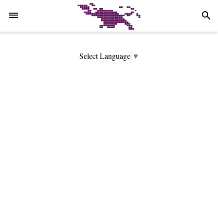
-->
search
Select Language
▼