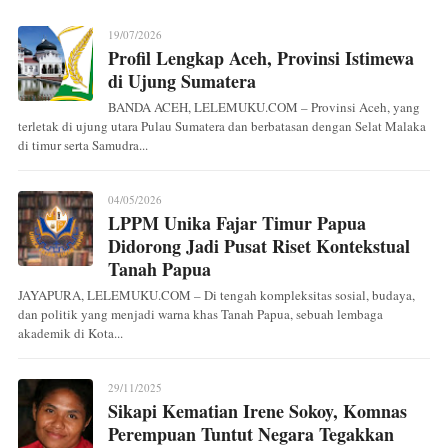
19/07/2026
Profil Lengkap Aceh, Provinsi Istimewa
di Ujung Sumatera
BANDA ACEH, LELEMUKU.COM – Provinsi Aceh, yang
terletak di ujung utara Pulau Sumatera dan berbatasan dengan Selat Malaka
di timur serta Samudra...
04/05/2026
LPPM Unika Fajar Timur Papua
Didorong Jadi Pusat Riset Kontekstual
Tanah Papua
JAYAPURA, LELEMUKU.COM – Di tengah kompleksitas sosial, budaya,
dan politik yang menjadi warna khas Tanah Papua, sebuah lembaga
akademik di Kota...
29/11/2025
Sikapi Kematian Irene Sokoy, Komnas
Perempuan Tuntut Negara Tegakkan