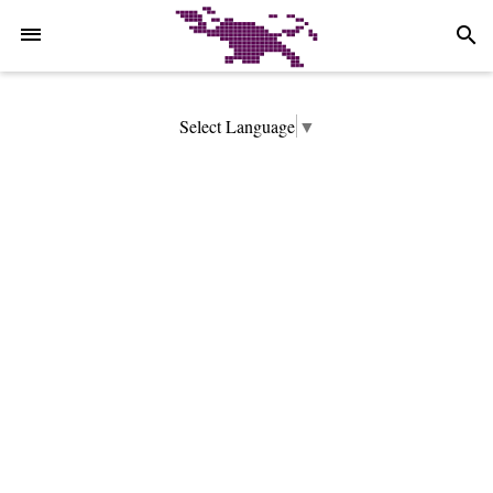
-->
search
Select Language
▼