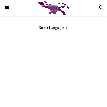
-->
search
Select Language
▼