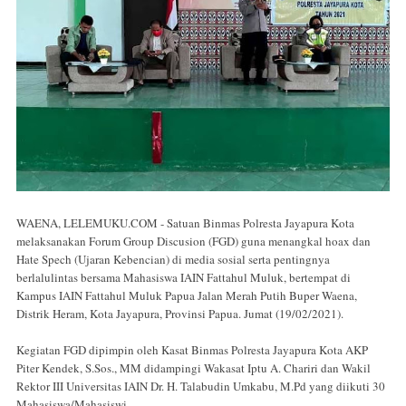
WAENA, LELEMUKU.COM - Satuan Binmas Polresta Jayapura Kota
melaksanakan Forum Group Discusion (FGD) guna menangkal hoax dan
Hate Spech (Ujaran Kebencian) di media sosial serta pentingnya
berlalulintas bersama Mahasiswa IAIN Fattahul Muluk, bertempat di
Kampus IAIN Fattahul Muluk Papua Jalan Merah Putih Buper Waena,
Distrik Heram, Kota Jayapura, Provinsi Papua. Jumat (19/02/2021).
Kegiatan FGD dipimpin oleh Kasat Binmas Polresta Jayapura Kota AKP
Piter Kendek, S.Sos., MM didampingi Wakasat Iptu A. Chariri dan Wakil
Rektor III Universitas IAIN Dr. H. Talabudin Umkabu, M.Pd yang diikuti 30
Mahasiswa/Mahasiswi.