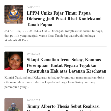
04/05/2026
LPPM Unika Fajar Timur Papua
Didorong Jadi Pusat Riset Kontekstual
Tanah Papua
JAYAPURA, LELEMUKU.COM – Di tengah kompleksitas sosial, budaya,
dan politik yang menjadi warna khas Tanah Papua, sebuah lembaga
akademik di Kota...
29/11/2025
Sikapi Kematian Irene Sokoy, Komnas
Perempuan Tuntut Negara Tegakkan
Pemenuhan Hak atas Layanan Kesehatan
Komisi Nasional anti Kekerasan terhadap Perempuan menyampaikan duka
cita mendalam dan solidaritas kepada keluarga Irene Sokoy, seorang
perempuan yang...
16/10/2025
Jimmy Alberto Thesia Sebut Realisasi