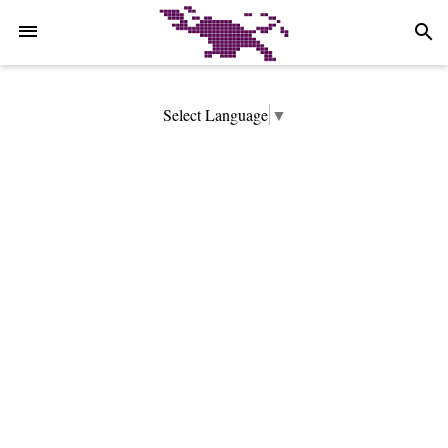
-->
search
Select Language
▼