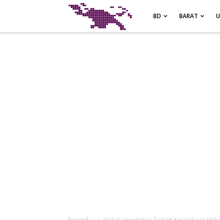
-->
BD
BARAT
Beranda
›
Lakukan Investigasi Terkait Kecelakaan Heli