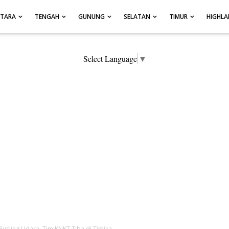
UTARA
TENGAH
GUNUNG
SELATAN
TIMUR
HIGHL
Select Language
▼
 Pusling Udara, Tim KNKT Tiba di Timika