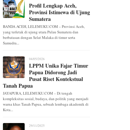
Profil Lengkap Aceh,
Provinsi Istimewa di Ujung
Sumatera
BANDA ACEH, LELEMUKU.COM – Provinsi Aceh,
yang terletak di ujung utara Pulau Sumatera dan
berbatasan dengan Selat Malaka di timur serta
Samudra...
04/05/2026
LPPM Unika Fajar Timur
Papua Didorong Jadi
Pusat Riset Kontekstual
Tanah Papua
JAYAPURA, LELEMUKU.COM – Di tengah
kompleksitas sosial, budaya, dan politik yang menjadi
warna khas Tanah Papua, sebuah lembaga akademik di
Kota...
29/11/2025