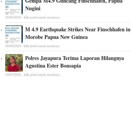
Gempa M4.9 Guncang Finschhafen, Papua
Nugini
28/06/2026 - klik judul untuk membaca
M 4.9 Earthquake Strikes Near Finschhafen in
Morobe Papua New Guinea
28/06/2026 - klik judul untuk membaca
Polres Jayapura Terima Laporan Hilangnya
Agustina Ester Bonsapia
16/07/2026 - klik judul untuk membaca