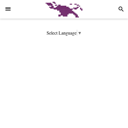
-->
search
Select Language
▼