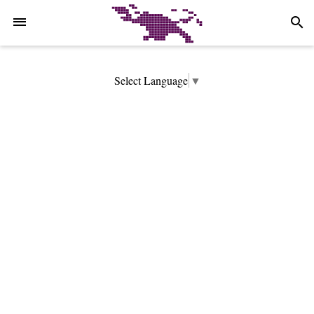
-->
search
Select Language
▼