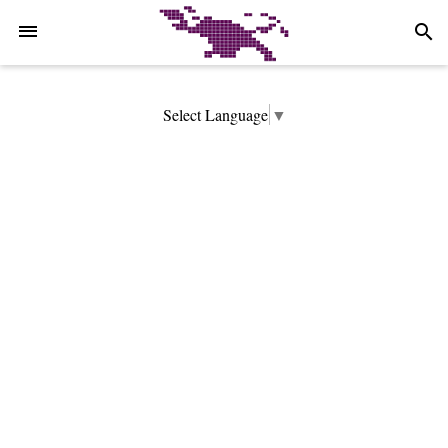
-->
search
Select Language
▼