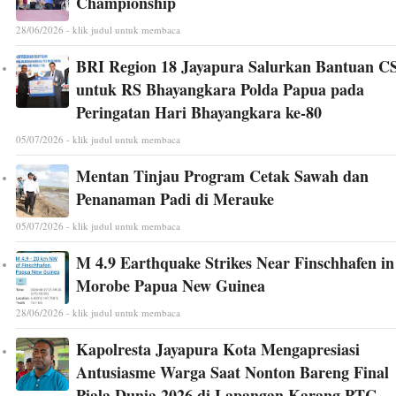
Championship
28/06/2026 - klik judul untuk membaca
BRI Region 18 Jayapura Salurkan Bantuan C
untuk RS Bhayangkara Polda Papua pada
Peringatan Hari Bhayangkara ke-80
05/07/2026 - klik judul untuk membaca
Mentan Tinjau Program Cetak Sawah dan
Penanaman Padi di Merauke
05/07/2026 - klik judul untuk membaca
M 4.9 Earthquake Strikes Near Finschhafen in
Morobe Papua New Guinea
28/06/2026 - klik judul untuk membaca
Kapolresta Jayapura Kota Mengapresiasi
Antusiasme Warga Saat Nonton Bareng Final
Piala Dunia 2026 di Lapangan Karang PTC