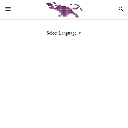
-->
search
Select Language
▼