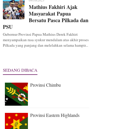
09/10/2025
Mathius Fakhiri Ajak
Masyarakat Papua
Bersatu Pasca Pilkada dan
PSU
Gubernur Provinsi Papua Mathius Derek Fakhiri
menyampaikan rasa syukur mendalam atas akhir proses
Pilkada yang panjang dan melelahkan selama hampir...
SEDANG DIBACA
Provinsi Chimbu
Provinsi Eastern Highlands