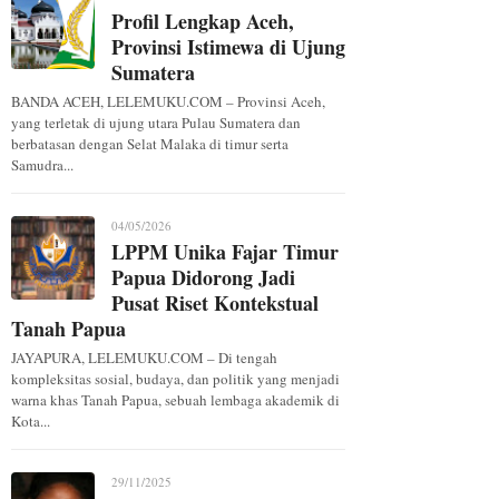
Profil Lengkap Aceh,
Provinsi Istimewa di Ujung
Sumatera
BANDA ACEH, LELEMUKU.COM – Provinsi Aceh,
yang terletak di ujung utara Pulau Sumatera dan
berbatasan dengan Selat Malaka di timur serta
Samudra...
04/05/2026
LPPM Unika Fajar Timur
Papua Didorong Jadi
Pusat Riset Kontekstual
Tanah Papua
JAYAPURA, LELEMUKU.COM – Di tengah
kompleksitas sosial, budaya, dan politik yang menjadi
warna khas Tanah Papua, sebuah lembaga akademik di
Kota...
29/11/2025