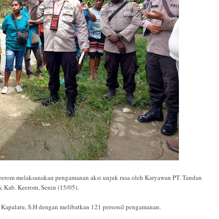
om melaksanakan pengamanan aksi unjuk rasa oleh Karyawan PT. Tandan
 Kab. Keerom, Senin (15/05).
 Kapalatu, S.H dengan melibatkan 121 personil pengamanan.