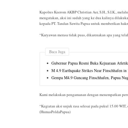
Kapolres Keerom AKBP Christian Aer, S.H., S.I.K., mela
mengatakan, aksi ini sudah yang ke dua kalinya dilaku
kepada PT. Tandan Sawita Papua untuk memberikan hakn
“Karyawan merasa tidak puas, dikarenakan apa yang telah
Baca Juga
Gubernur Papua Resmi Buka Kejuaraan Atletik
M 4.9 Earthquake Strikes Near Finschhafen i
Gempa M4.9 Guncang Finschhafen, Papua Nug
Kami melakukan pengamanan dengan menempatkan personi
“Kegiatan aksi unjuk rasa selesai pada pukul 15.00 WIT,
(HumasPoldaPapua)