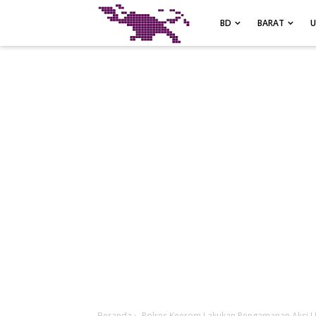
-->
BD
BARAT
Beranda
›
Polres Keerom Lakukan Pengamanan Aksi U