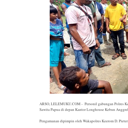
ARSO, LELEMUKU.COM - Personil gabungan Polres Keer
Sawita Papua di depan Kantor Longhouse Kebun Anggrek
Pengamanan dipimpin oleh Wakapolres Keerom D. Pieter