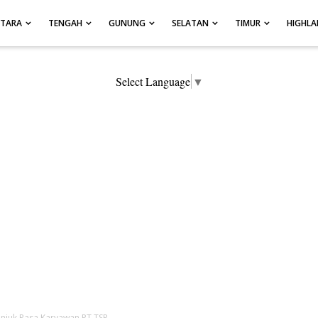
UTARA
TENGAH
GUNUNG
SELATAN
TIMUR
HIGHL
Select Language
▼
njuk Rasa Karyawan PT TSP