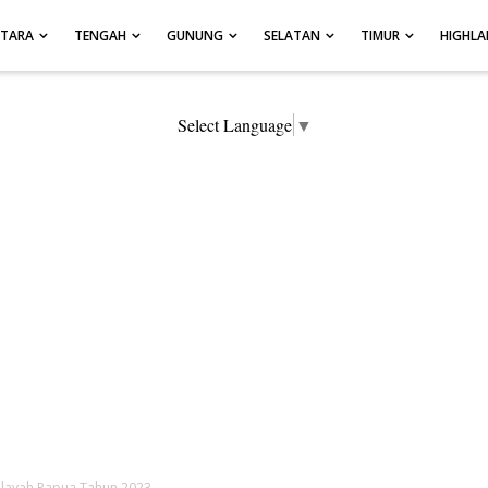
UTARA
TENGAH
GUNUNG
SELATAN
TIMUR
HIGHL
Select Language
▼
ilayah Papua Tahun 2023