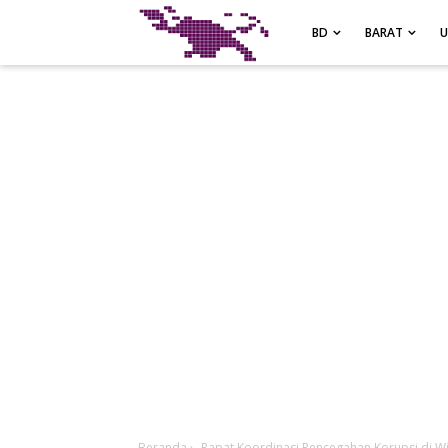
-->
BD
BARAT
Beranda
›
Rapat Koordinasi Pencegahan Korupsi di W