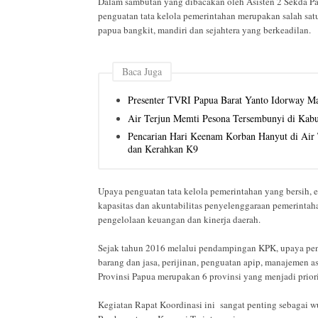
Dalam sambutan yang dibacakan oleh Asisten 2 Sekda 
penguatan tata kelola pemerintahan merupakan salah sa
papua bangkit, mandiri dan sejahtera yang berkeadilan.
Baca Juga
Presenter TVRI Papua Barat Yanto Idorway Ma
Air Terjun Memti Pesona Tersembunyi di Kab
Pencarian Hari Keenam Korban Hanyut di Air T
dan Kerahkan K9
Upaya penguatan tata kelola pemerintahan yang bersih, e
kapasitas dan akuntabilitas penyelenggaraan pemerintah
pengelolaan keuangan dan kinerja daerah.
Sejak tahun 2016 melalui pendampingan KPK, upaya pen
barang dan jasa, perijinan, penguatan apip, manajemen a
Provinsi Papua merupakan 6 provinsi yang menjadi prio
Kegiatan Rapat Koordinasi ini sangat penting sebagai