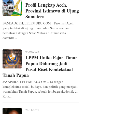
Profil Lengkap Aceh,
Provinsi Istimewa di Ujung
Sumatera
BANDA ACEH, LELEMUKU.COM – Provinsi Aceh,
yang terletak di ujung utara Pulau Sumatera dan
berbatasan dengan Selat Malaka di timur serta
Samudra...
04/05/2026
LPPM Unika Fajar Timur
Papua Didorong Jadi
Pusat Riset Kontekstual
Tanah Papua
JAYAPURA, LELEMUKU.COM – Di tengah
kompleksitas sosial, budaya, dan politik yang menjadi
warna khas Tanah Papua, sebuah lembaga akademik di
Kota...
29/11/2025