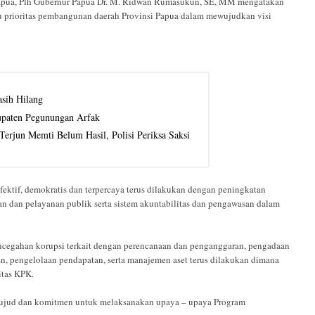
Papua, Plh Gubernur Papua Dr. M. Ridwan Rumasukun, SE, MM mengatakan
tu prioritas pembangunan daerah Provinsi Papua dalam mewujudkan visi
sih Hilang
upaten Pegunungan Arfak
erjun Memti Belum Hasil, Polisi Periksa Saksi
fektif, demokratis dan terpercaya terus dilakukan dengan peningkatan
an dan pelayanan publik serta sistem akuntabilitas dan pengawasan dalam
cegahan korupsi terkait dengan perencanaan dan penganggaran, pengadaan
sn, pengelolaan pendapatan, serta manajemen aset terus dilakukan dimana
ritas KPK.
 wujud dan komitmen untuk melaksanakan upaya – upaya Program