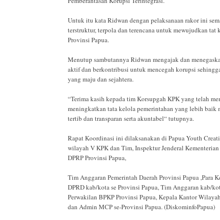
Pemberantasan Korupsi Terintegrasi.
Untuk itu kata Ridwan dengan pelaksanaan rakor ini s
terstruktur, terpola dan terencana untuk mewujudkan tat k
Provinsi Papua.
Menutup sambutannya Ridwan mengajak dan menegaskan 
aktif dan berkontribusi untuk mencegah korupsi sehingg
yang maju dan sejahtera.
“Terima kasih kepada tim Korsupgah KPK yang telah me
meningkatkan tata kelola pemerintahan yang lebih baik
tertib dan transparan serta akuntabel“ tutupnya.
Rapat Koordinasi ini dilaksanakan di Papua Youth Creat
wilayah V KPK dan Tim, Inspektur Jenderal Kementerian
DPRP Provinsi Papua,
Tim Anggaran Pemerintah Daerah Provinsi Papua ,Para 
DPRD kab/kota se Provinsi Papua, Tim Anggaran kab/kot
Perwakilan BPKP Provinsi Papua, Kepala Kantor Wilaya
dan Admin MCP se-Provinsi Papua. (DiskominfoPapua)