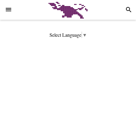
-->
search
Select Language
▼