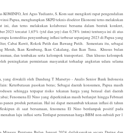
as KOMINFO, Jeri Agus Yudianto, S. Kom saat mengikuti rapat pengendalian
Provinsi Papua, mengharapkan SKPD teknis disektor Ekonomi terus melakukan
pat ini, dan terus melakukan kolaborasi bersama dalam bentuk konkret,
ber 2023 tercatat 1,65% (ytd dan yoy) dan 0,78% (mtm) tentunya ini di atas
eberapa komoditas penyumbang inflasi terbesar sepanjang 2023 di Papua yang
lter, Cabai Rawit, Rokok Putih dan Bawang Putih. Sementara itu, sebagai
ng Merah, Ikan Kembung, Ikan Cakalang, dan Ikan Tuna. Khusus bulan
uman, dan tembakau serta kelompok transportasi. Dan khusus kelompok
oleh peningkatan permintaan masyarakat terhadap angkutan udara selama
, yang diwakili oleh Dandung T Marsetyo - Analis Senior Bank Indonesia
lain: Keterbatasan pasokan beras; Sebagai daerah konsumen, Papua masih
odusen sehingga terpapar risiko tekanan harga yang berasal dari daerah
abai; Fenomena El Nino yang diperkirakan masih berlanjut hingga Februari
s panen produk pertanian. Hal ini dapat menambah tekanan inflasi di tahun
Meskipun di saat bersamaan, fenomena El Nino berdampak positif pada
menahan laju inflasi serta Terdapat penurunan harga BBM non-subsidi per 1
da Minggu Peratama Bulan Januari 2024 dailaksanakan secara Daring dan