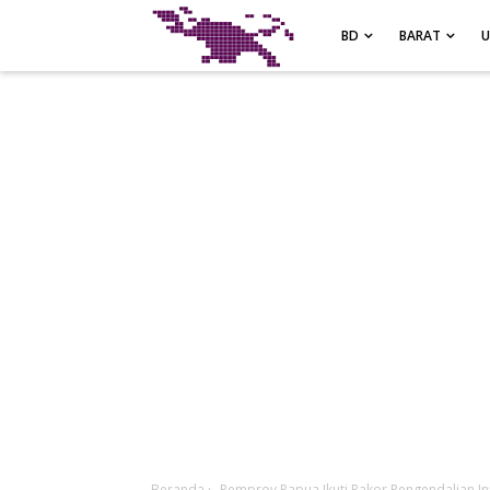
-->
BD
BARAT
Beranda
›
Pemprov Papua Ikuti Rakor Pengendalian In