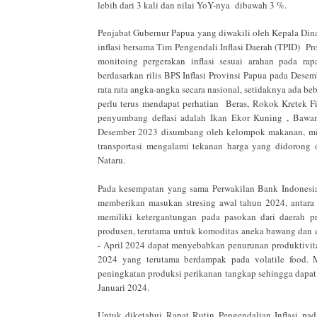
lebih dari 3 kali dan nilai YoY-nya dibawah 3 %.
Penjabat Gubernur Papua yang diwakili oleh Kepala Din
inflasi bersama Tim Pengendali Inflasi Daerah (TPID) 
monitoing pergerakan inflasi sesuai arahan pada ra
berdasarkan rilis BPS Inflasi Provinsi Papua pada Desem
rata rata angka-angka secara nasional, setidaknya ada b
perlu terus mendapat perhatian Beras, Rokok Kretek Fi
penyumbang deflasi adalah Ikan Ekor Kuning , Bawa
Desember 2023 disumbang oleh kelompok makanan, min
transportasi mengalami tekanan harga yang didorong 
Nataru.
Pada kesempatan yang sama Perwakilan Bank Indonesia
memberikan masukan stresing awal tahun 2024, antara 
memiliki ketergantungan pada pasokan dari daerah pr
produsen, terutama untuk komoditas aneka bawang dan c
- April 2024 dapat menyebabkan penurunan produktivita
2024 yang terutama berdampak pada volatile food. 
peningkatan produksi perikanan tangkap sehingga dapat 
Januari 2024.
Untuk diketahui Rapat Rutin Pengendalian Inflasi pa