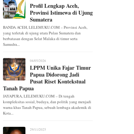
Profil Lengkap Aceh,
Provinsi Istimewa di Ujung
Sumatera
BANDA ACEH, LELEMUKU.COM – Provinsi Aceh,
yang terletak di ujung utara Pulau Sumatera dan
berbatasan dengan Selat Malaka di timur serta
Samudra...
04/05/2026
LPPM Unika Fajar Timur
Papua Didorong Jadi
Pusat Riset Kontekstual
Tanah Papua
JAYAPURA, LELEMUKU.COM – Di tengah
kompleksitas sosial, budaya, dan politik yang menjadi
warna khas Tanah Papua, sebuah lembaga akademik di
Kota...
29/11/2025