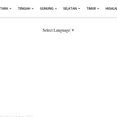
UTARA
TENGAH
GUNUNG
SELATAN
TIMUR
HIGHL
Select Language
▼
flasi Pusat Tahun 2024