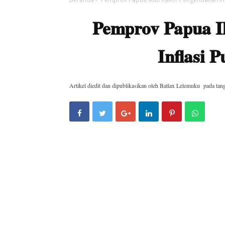
Pemprov Papua I
Inflasi 
Artikel diedit dan dipublikasikan oleh
Batlax Lelemuku
pada tan