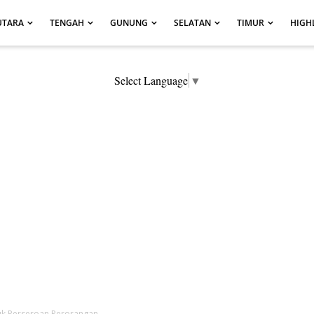
UTARA
TENGAH
GUNUNG
SELATAN
TIMUR
HIGH
Select Language
▼
 Perseroan Perorangan