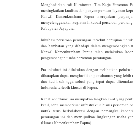
Menghadirkan Adi Kurniawan, Tim Kerja Perseroan Per
meningkatkan kualitas dan penyempurnaan layanan kepad
Kanwil Kemenkumham Papua merupakan perpanjang
menyelenggarakan kegiatan inkubasi perseroan peroranga
Kabupaten Jayapura.
Inkubasi perseroan perorangan tersebut bertujuan un
dan hambatan yang dihadapi dalam mengembangkan usa
Kanwil Kemenkumham Papua telah melakukan koordi
pengembangan usaha perseroan perorangan.
Pra inkubasi ini dilakukan dengan melibatkan pelaku us
diharapkan dapat menghasilkan pemahaman yang lebih m
dan kecil, sehingga solusi yang tepat dapat ditemu
Indonesia terlebih khusus di Papua.
Rapat koordinasi ini merupakan langkah awal yang pen
kecil, serta memperkuat infrastruktur bisnis persero
untuk terus berkolaborasi dengan pemangku kepenti
perorangan ini dan mewujudkan lingkungan usaha yan
(Humas Kemenkumham Papua)