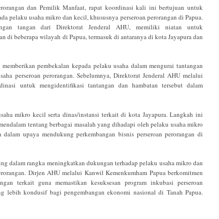
orangan dan Pemilik Manfaat, rapat koordinasi kali ini bertujuan untuk
a pelaku usaha mikro dan kecil, khususnya perseroan perorangan di Papua.
an tangan dari Direktorat Jenderal AHU, memiliki niatan untuk
n di beberapa wilayah di Papua, termasuk di antaranya di kota Jayapura dan
tuk memberikan pembekalan kepada pelaku usaha dalam mengurai tantangan
ha perseroan perorangan. Sebelumnya, Direktorat Jenderal AHU melalui
nasi untuk mengidentifikasi tantangan dan hambatan tersebut dalam
aha mikro kecil serta dinas/instansi terkait di kota Jayapura. Langkah ini
endalam tentang berbagai masalah yang dihadapi oleh pelaku usaha mikro
kan dalam upaya mendukung perkembangan bisnis perseroan perorangan di
ting dalam rangka meningkatkan dukungan terhadap pelaku usaha mikro dan
an perorangan. Dirjen AHU melalui Kanwil Kemenkumham Papua berkomitmen
ngan terkait guna memastikan kesuksesan program inkubasi perseroan
g lebih kondusif bagi pengembangan ekonomi nasional di Tanah Papua.