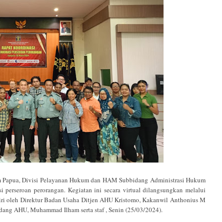
ua, Divisi Pelayanan Hukum dan HAM Subbidang Administrasi Hukum
perseroan perorangan. Kegiatan ini secara virtual dilangsungkan melalui
iri oleh Direktur Badan Usaha Ditjen AHU Kristomo, Kakanwil Anthonius M
ang AHU, Muhammad Ilham serta staf , Senin (25/03/2024).