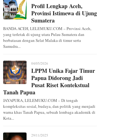
Profil Lengkap Aceh,
Provinsi Istimewa di Ujung
Sumatera
BANDA ACEH, LELEMUKU.COM – Provinsi Aceh,
yang terletak di ujung utara Pulau Sumatera dan
berbatasan dengan Selat Malaka di timur serta
Samudra...
04/05/2026
LPPM Unika Fajar Timur
Papua Didorong Jadi
Pusat Riset Kontekstual
Tanah Papua
JAYAPURA, LELEMUKU.COM – Di tengah
kompleksitas sosial, budaya, dan politik yang menjadi
warna khas Tanah Papua, sebuah lembaga akademik di
Kota...
29/11/2025