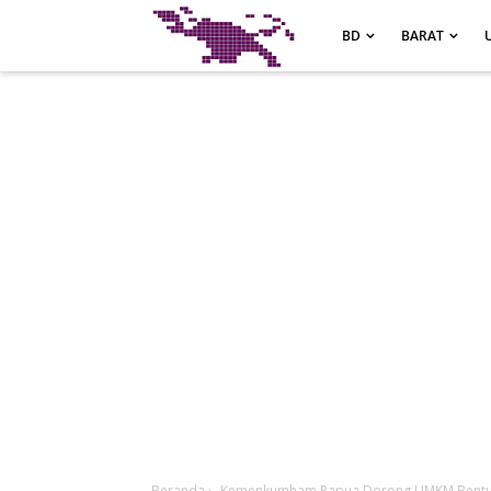
-->
BD
BARAT
Beranda
›
Kemenkumham Papua Dorong UMKM Bentuk