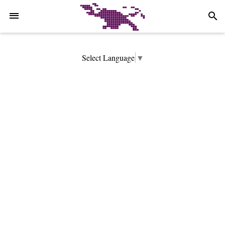
-->
search
Select Language
▼