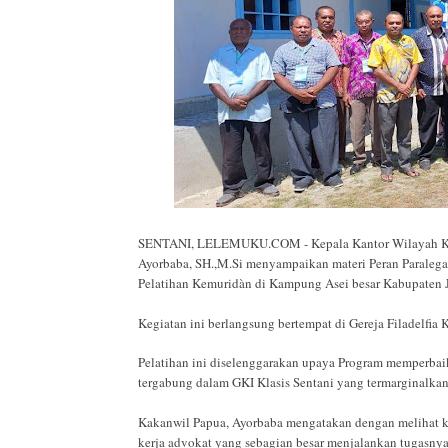
SENTANI, LELEMUKU.COM - Kepala Kantor Wilayah K
Ayorbaba, SH.,M.Si menyampaikan materi Peran Paralega
Pelatihan Kemuridàn di Kampung Asei besar Kabupaten 
Kegiatan ini berlangsung bertempat di Gereja Filadelfi
Pelatihan ini diselenggarakan upaya Program memperba
tergabung dalam GKI Klasis Sentani yang termarginalkan
Kakanwil Papua, Ayorbaba mengatakan dengan melihat ko
kerja advokat yang sebagian besar menjalankan tugasny