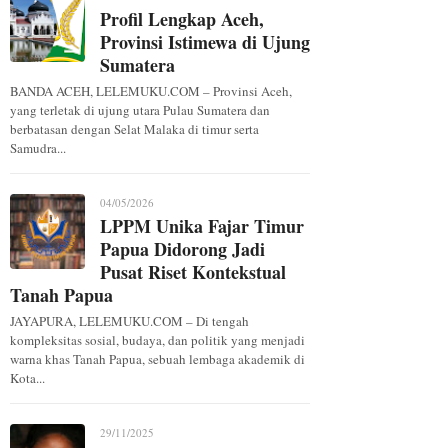
Profil Lengkap Aceh,
Provinsi Istimewa di Ujung
Sumatera
BANDA ACEH, LELEMUKU.COM – Provinsi Aceh,
yang terletak di ujung utara Pulau Sumatera dan
berbatasan dengan Selat Malaka di timur serta
Samudra...
04/05/2026
LPPM Unika Fajar Timur
Papua Didorong Jadi
Pusat Riset Kontekstual
Tanah Papua
JAYAPURA, LELEMUKU.COM – Di tengah
kompleksitas sosial, budaya, dan politik yang menjadi
warna khas Tanah Papua, sebuah lembaga akademik di
Kota...
29/11/2025