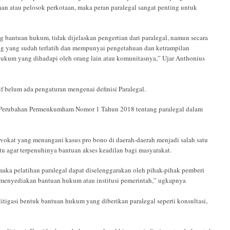
n atau pelosok perkotaan, maka peran paralegal sangat penting untuk
antuan hukum, tidak dijelaskan pengertian dari paralegal, namun secara
ang yang sudah terlatih dan mempunyai pengetahuan dan ketrampilan
kum yang dihadapi oleh orang lain atau komunitasnya,” Ujar Anthonius
belum ada pengaturan mengenai definisi Paralegal.
am Perubahan Permenkumham Nomor 1 Tahun 2018 tentang paralegal dalam
okat yang menangani kasus pro bono di daerah-daerah menjadi salah satu
u agar terpenuhinya bantuan akses keadilan bagi masyarakat.
maka pelatihan paralegal dapat diselenggarakan oleh pihak-pihak pemberi
g menyediakan bantuan hukum atau institusi pemerintah,” ugkapnya
tigasi bentuk bantuan hukum yang diberikan paralegal seperti konsultasi,