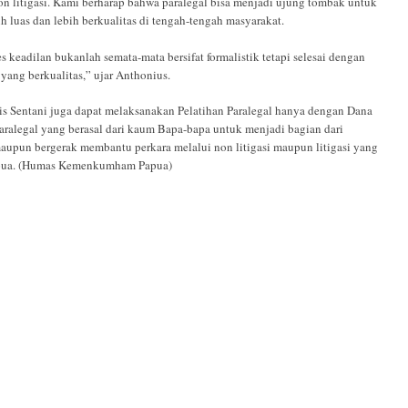
n litigasi. Kami berharap bahwa paralegal bisa menjadi ujung tombak untuk
 luas dan lebih berkualitas di tengah-tengah masyarakat.
eadilan bukanlah semata-mata bersifat formalistik tetapi selesai dengan
yang berkualitas,” ujar Anthonius.
 Sentani juga dapat melaksanakan Pelatihan Paralegal hanya dengan Dana
aralegal yang berasal dari kaum Bapa-bapa untuk menjadi bagian dari
aupun bergerak membantu perkara melalui non litigasi maupun litigasi yang
pua. (Humas Kemenkumham Papua)