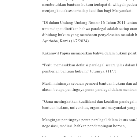
membutuhkan bantuan hukum terdapat di wilayah pedesaa
menjangkau akses terhadap keadilan bagi Masyarakat.
“Di dalam Undang-Undang Nomor 16 Tahun 2011 tentang b
umum dapat diartikan bahwa paralegal adalah setiap or
dibidang hukum yang membantu penyelesaian masalah hu
Ayorbaba, Kamis (1/7/2024).
Kakamwil Papua memaparkan bahwa dalam hukum positif 
“Perlu memasukkan definisi paralegal secara jelas dal
pemberian bantuan hukum,” tuturnya. (11/7)
Masih minimnya sebaran pemberi bantuan hukum dan adv
alasan betapa pentingnya peran paralegal dalam membant
“Guna meningkatkan kualifikasi dan keahlian paralegal 
bantuan hukum, universitas, organisasi masyarakat yan
Mengingat pentingnya peran paralegal dalam kasus non-li
negosiasi, mediasi, bahkan pendampingan korban,