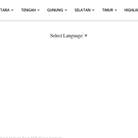
UTARA
TENGAH
GUNUNG
SELATAN
TIMUR
HIGHL
Select Language
▼
gal Hukum Bagi PKB Klasis Sentani