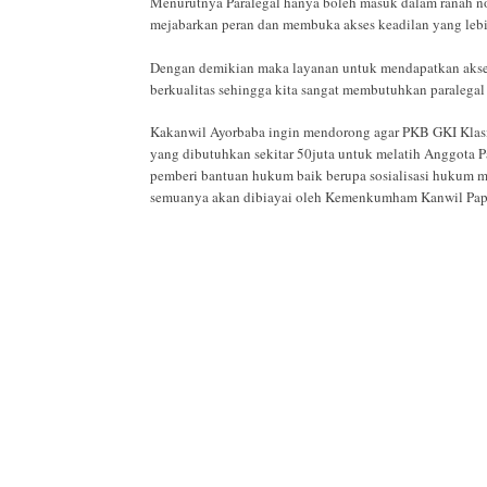
Menurutnya Paralegal hanya boleh masuk dalam ranah no
mejabarkan peran dan membuka akses keadilan yang lebih
Dengan demikian maka layanan untuk mendapatkan akses k
berkualitas sehingga kita sangat membutuhkan paralegal 
Kakanwil Ayorbaba ingin mendorong agar PKB GKI Klasis
yang dibutuhkan sekitar 50juta untuk melatih Anggota P
pemberi bantuan hukum baik berupa sosialisasi hukum m
semuanya akan dibiayai oleh Kemenkumham Kanwil Pa