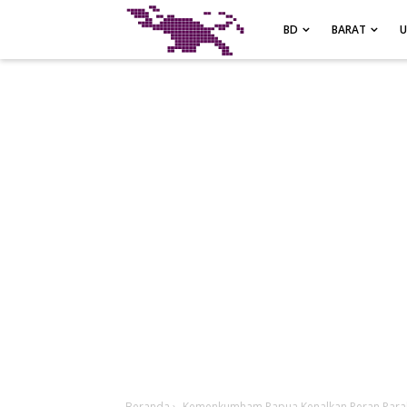
-->
BD
BARAT
Beranda
›
Kemenkumham Papua Kenalkan Peran Parale