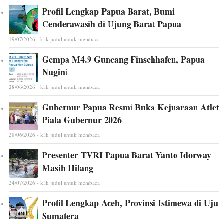
Profil Lengkap Papua Barat, Bumi
Cenderawasih di Ujung Barat Papua
19/07/2026 - klik judul untuk membaca
Gempa M4.9 Guncang Finschhafen, Papua
Nugini
28/06/2026 - klik judul untuk membaca
Gubernur Papua Resmi Buka Kejuaraan Atlet
Piala Gubernur 2026
28/06/2026 - klik judul untuk membaca
Presenter TVRI Papua Barat Yanto Idorway
Masih Hilang
24/07/2026 - klik judul untuk membaca
Profil Lengkap Aceh, Provinsi Istimewa di Uj
Sumatera