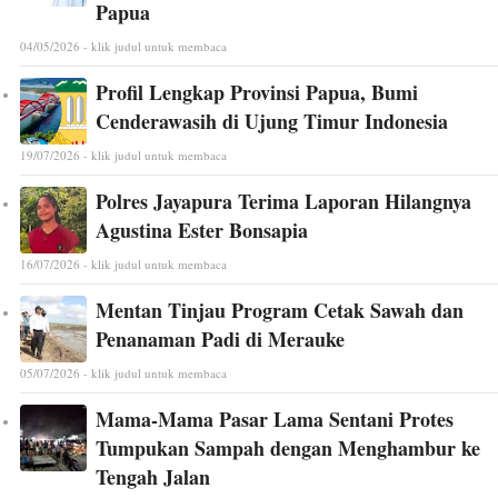
Papua
04/05/2026 - klik judul untuk membaca
Profil Lengkap Provinsi Papua, Bumi
Cenderawasih di Ujung Timur Indonesia
19/07/2026 - klik judul untuk membaca
Polres Jayapura Terima Laporan Hilangnya
Agustina Ester Bonsapia
16/07/2026 - klik judul untuk membaca
Mentan Tinjau Program Cetak Sawah dan
Penanaman Padi di Merauke
05/07/2026 - klik judul untuk membaca
Mama-Mama Pasar Lama Sentani Protes
Tumpukan Sampah dengan Menghambur ke
Tengah Jalan