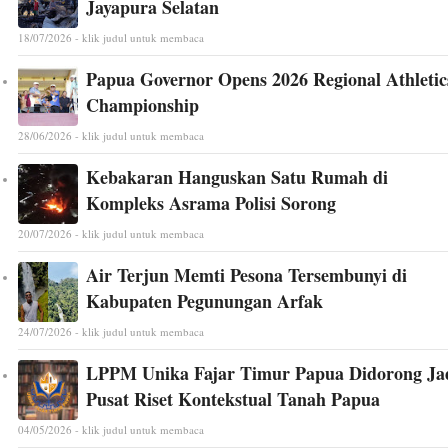
Jayapura Selatan
18/07/2026 - klik judul untuk membaca
Papua Governor Opens 2026 Regional Athletic
Championship
28/06/2026 - klik judul untuk membaca
Kebakaran Hanguskan Satu Rumah di
Kompleks Asrama Polisi Sorong
20/07/2026 - klik judul untuk membaca
Air Terjun Memti Pesona Tersembunyi di
Kabupaten Pegunungan Arfak
24/07/2026 - klik judul untuk membaca
LPPM Unika Fajar Timur Papua Didorong Ja
Pusat Riset Kontekstual Tanah Papua
04/05/2026 - klik judul untuk membaca