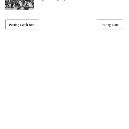
Posting Lebih Baru
Posting Lama