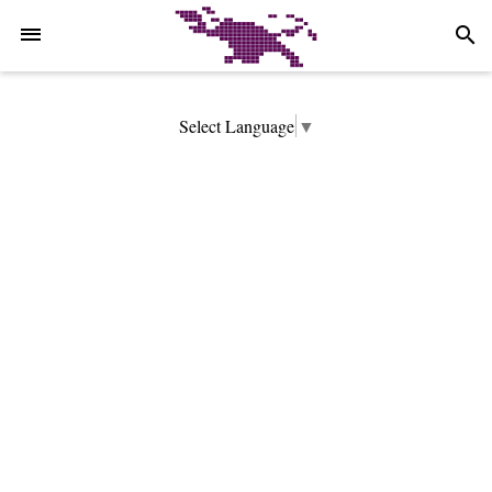
-->
search
Select Language
▼