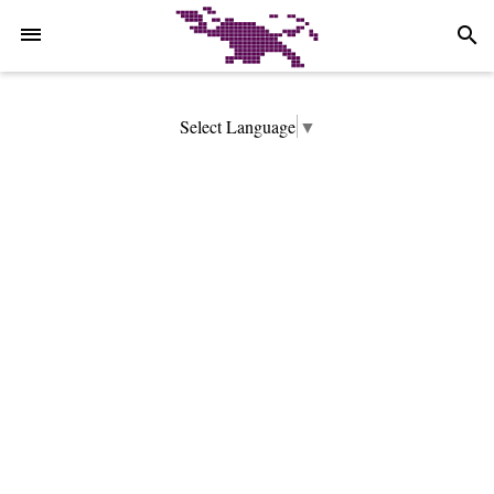
-->
search
Select Language
▼