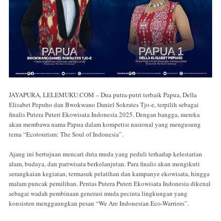
JAYAPURA, LELEMUKU.COM – Dua putra-putri terbaik Papua, Della
Elisabet Pepuho dan Bwokwano Daniel Sokrates Tjo-e, terpilih sebagai
finalis Putera Puteri Ekowisata Indonesia 2025. Dengan bangga, mereka
akan membawa nama Papua dalam kompetisi nasional yang mengusung
tema “Ecotourism: The Soul of Indonesia”.
Ajang ini bertujuan mencari duta muda yang peduli terhadap kelestarian
alam, budaya, dan pariwisata berkelanjutan. Para finalis akan mengikuti
serangkaian kegiatan, termasuk pelatihan dan kampanye ekowisata, hingga
malam puncak pemilihan. Pentas Putera Puteri Ekowisata Indonesia dikenal
sebagai wadah pembinaan generasi muda pecinta lingkungan yang
konsisten menggaungkan pesan “We Are Indonesian Eco-Warriors”.