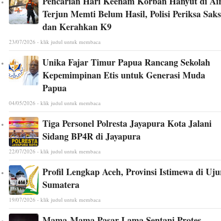
Pencarian Hari Keenam Korban Hanyut di Ai
Terjun Memti Belum Hasil, Polisi Periksa Saks
dan Kerahkan K9
23/07/2026 - klik judul untuk membaca
Unika Fajar Timur Papua Rancang Sekolah
Kepemimpinan Etis untuk Generasi Muda
Papua
04/05/2026 - klik judul untuk membaca
Tiga Personel Polresta Jayapura Kota Jalani
Sidang BP4R di Jayapura
22/07/2026 - klik judul untuk membaca
Profil Lengkap Aceh, Provinsi Istimewa di Uj
Sumatera
19/07/2026 - klik judul untuk membaca
Mama-Mama Pasar Lama Sentani Protes