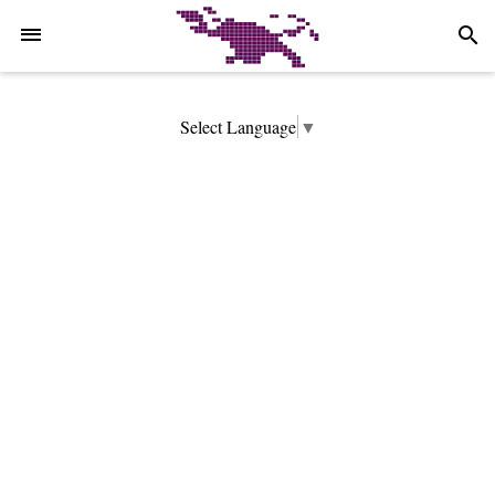
-->
search
Select Language
▼