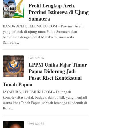
Profil Lengkap Aceh,
Provinsi Istimewa di Ujung
Sumatera
BANDA ACEH, LELEMUKU.COM – Provinsi Aceh,
yang terletak di ujung utara Pulau Sumatera dan
berbatasan dengan Selat Malaka di timur serta
Samudra...
04/05/2026
LPPM Unika Fajar Timur
Papua Didorong Jadi
Pusat Riset Kontekstual
Tanah Papua
JAYAPURA, LELEMUKU.COM – Di tengah
kompleksitas sosial, budaya, dan politik yang menjadi
warna khas Tanah Papua, sebuah lembaga akademik di
Kota...
29/11/2025