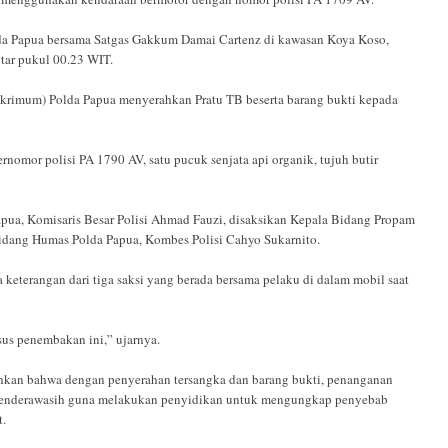
lda Papua bersama Satgas Gakkum Damai Cartenz di kawasan Koya Koso,
itar pukul 00.23 WIT.
skrimum) Polda Papua menyerahkan Pratu TB beserta barang bukti kepada
rnomor polisi PA 1790 AV, satu pucuk senjata api organik, tujuh butir
pua, Komisaris Besar Polisi Ahmad Fauzi, disaksikan Kepala Bidang Propam
Bidang Humas Polda Papua, Kombes Polisi Cahyo Sukarnito.
eterangan dari tiga saksi yang berada bersama pelaku di dalam mobil saat
asus penembakan ini,” ujarnya.
hkan bahwa dengan penyerahan tersangka dan barang bukti, penanganan
Cenderawasih guna melakukan penyidikan untuk mengungkap penyebab
t.