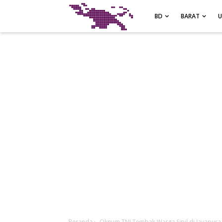
-->
BD
BARAT
Beranda
›
Oknum TNI Tembak Warga Sipil di Jayapura