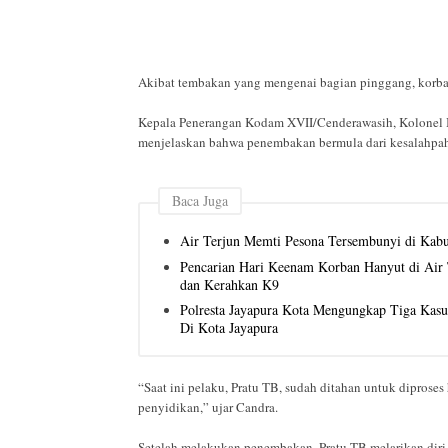
Akibat tembakan yang mengenai bagian pinggang, korba
Kepala Penerangan Kodam XVII/Cenderawasih, Kolonel In
menjelaskan bahwa penembakan bermula dari kesalahpa
Baca Juga
Air Terjun Memti Pesona Tersembunyi di Kab
Pencarian Hari Keenam Korban Hanyut di Air T
dan Kerahkan K9
Polresta Jayapura Kota Mengungkap Tiga Kas
Di Kota Jayapura
“Saat ini pelaku, Pratu TB, sudah ditahan untuk dipros
penyidikan,” ujar Candra.
Setelah melakukan penembakan, Pratu TB melarikan dir