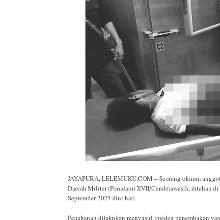
JAYAPURA, LELEMUKU.COM – Seorang oknum anggota TNI-
Daerah Militer (Pomdam) XVII/Cenderawasih, ditahan d
September 2025 dini hari.
Penahanan dilakukan menyusul insiden penembakan yang