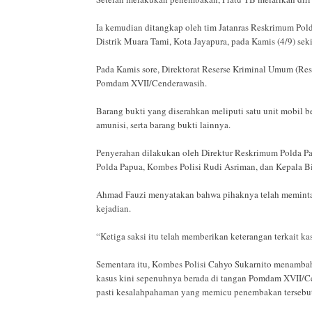
Ia kemudian ditangkap oleh tim Jatanras Reskrimum Po
Distrik Muara Tami, Kota Jayapura, pada Kamis (4/9) sek
Pada Kamis sore, Direktorat Reserse Kriminal Umum (Re
Pomdam XVII/Cenderawasih.
Barang bukti yang diserahkan meliputi satu unit mobil be
amunisi, serta barang bukti lainnya.
Penyerahan dilakukan oleh Direktur Reskrimum Polda Pa
Polda Papua, Kombes Polisi Rudi Asriman, dan Kepala 
Ahmad Fauzi menyatakan bahwa pihaknya telah meminta k
kejadian.
“Ketiga saksi itu telah memberikan keterangan terkait k
Sementara itu, Kombes Polisi Cahyo Sukarnito menamba
kasus kini sepenuhnya berada di tangan Pomdam XVII/
pasti kesalahpahaman yang memicu penembakan tersebu