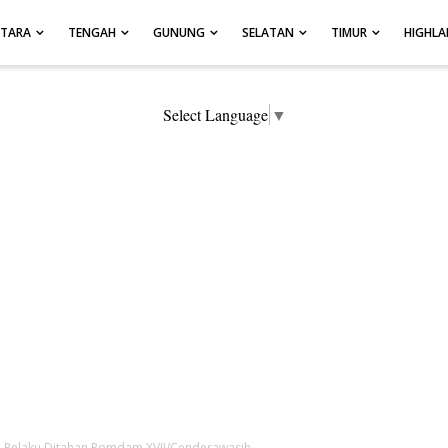
UTARA
TENGAH
GUNUNG
SELATAN
TIMUR
HIGHL
Select Language
▼
, Pelaku Ditahan Pomdam XVII/Cenderawasih