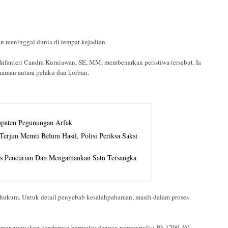
n meninggal dunia di tempat kejadian.
fanteri Candra Kurniawan, SE, MM, membenarkan peristiwa tersebut. Ia
haman antara pelaku dan korban.
upaten Pegunungan Arfak
erjun Memti Belum Hasil, Polisi Periksa Saksi
us Pencurian Dan Mengamankan Satu Tersangka
es hukum. Untuk detail penyebab kesalahpahaman, masih dalam proses
i menggunakan kendaraan bermotor dengan nomor polisi PA 1709 AV.