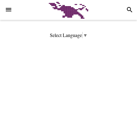
-->
search
Select Language
▼