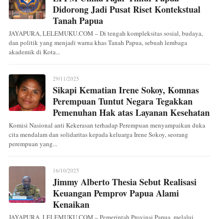
Didorong Jadi Pusat Riset Kontekstual
Tanah Papua
JAYAPURA, LELEMUKU.COM – Di tengah kompleksitas sosial, budaya,
dan politik yang menjadi warna khas Tanah Papua, sebuah lembaga
akademik di Kota...
29/11/2025
Sikapi Kematian Irene Sokoy, Komnas
Perempuan Tuntut Negara Tegakkan
Pemenuhan Hak atas Layanan Kesehatan
Komisi Nasional anti Kekerasan terhadap Perempuan menyampaikan duka
cita mendalam dan solidaritas kepada keluarga Irene Sokoy, seorang
perempuan yang...
16/10/2025
Jimmy Alberto Thesia Sebut Realisasi
Keuangan Pemprov Papua Alami
Kenaikan
JAYAPURA, LELEMUKU.COM – Pemerintah Provinsi Papua, melalui