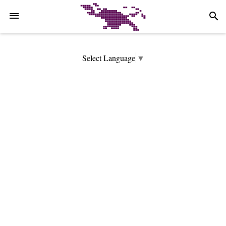
-->
search
Select Language
▼