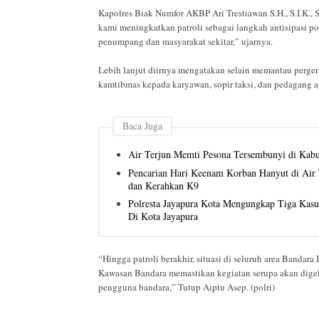
Kapolres Biak Numfor AKBP Ari Trestiawan S.H., S.I.K.
kami meningkatkan patroli sebagai langkah antisipasi p
penumpang dan masyarakat sekitar,” ujarnya.
Lebih lanjut diirnya mengatakan selain memantau perge
kamtibmas kepada karyawan, sopir taksi, dan pedagang ag
Baca Juga
Air Terjun Memti Pesona Tersembunyi di Kab
Pencarian Hari Keenam Korban Hanyut di Air T
dan Kerahkan K9
Polresta Jayapura Kota Mengungkap Tiga Kas
Di Kota Jayapura
“Hingga patroli berakhir, situasi di seluruh area Bandara
Kawasan Bandara memastikan kegiatan serupa akan digel
pengguna bandara,” Tutup Aiptu Asep. (polri)