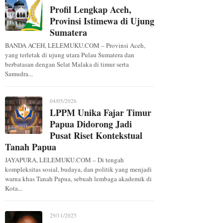
Profil Lengkap Aceh,
Provinsi Istimewa di Ujung
Sumatera
BANDA ACEH, LELEMUKU.COM – Provinsi Aceh,
yang terletak di ujung utara Pulau Sumatera dan
berbatasan dengan Selat Malaka di timur serta
Samudra...
04/05/2026
LPPM Unika Fajar Timur
Papua Didorong Jadi
Pusat Riset Kontekstual
Tanah Papua
JAYAPURA, LELEMUKU.COM – Di tengah
kompleksitas sosial, budaya, dan politik yang menjadi
warna khas Tanah Papua, sebuah lembaga akademik di
Kota...
29/11/2025