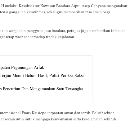
, S.H melalui Kasubsektor Kawasan Bandara Aiptu Asep Cahyana mengatakan
otensi gangguan kamtibmas, sekaligus memberikan rasa aman bagi
rakan warga dan pengguna jasa bandara, petugas juga memberikan imbauan
ar tetap waspada terhadap tindak kejahatan.
upaten Pegunungan Arfak
erjun Memti Belum Hasil, Polisi Periksa Saksi
us Pencurian Dan Mengamankan Satu Tersangka
 Internasional Frans Kaisiepo terpantau aman dan tertib. Polsubsektor
ar secara rutin untuk menjaga kenyamanan serta keselamatan seluruh