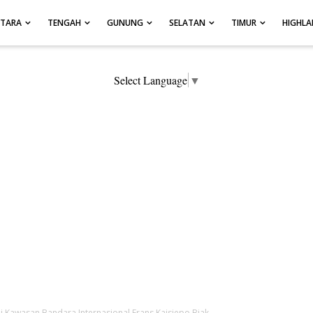
UTARA
TENGAH
GUNUNG
SELATAN
TIMUR
HIGHL
Select Language
▼
i Kawasan Bandara Internasional Frans Kaisiepo Biak