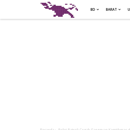
-->
BD
BARAT
Beranda
›
Polisi Patroli Cegah Gangguan Kamtibmas d