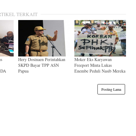
RTIKEL TERKAIT
us
Hery Dosinaen Perintahkan
Moker Eks Karyawan
SKPD Bayar TPP ASN
Freeport Minta Lukas
 SDA
Papua
Enembe Peduli Nasib Mereka
Posting Lama