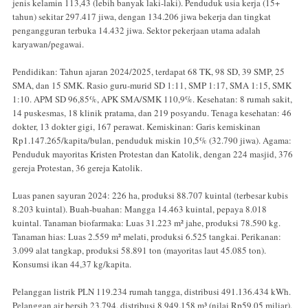
jenis kelamin 113,43 (lebih banyak laki-laki). Penduduk usia kerja (15+
tahun) sekitar 297.417 jiwa, dengan 134.206 jiwa bekerja dan tingkat
pengangguran terbuka 14.432 jiwa. Sektor pekerjaan utama adalah
karyawan/pegawai.
Pendidikan: Tahun ajaran 2024/2025, terdapat 68 TK, 98 SD, 39 SMP, 25
SMA, dan 15 SMK. Rasio guru-murid SD 1:11, SMP 1:17, SMA 1:15, SMK
1:10. APM SD 96,85%, APK SMA/SMK 110,9%. Kesehatan: 8 rumah sakit,
14 puskesmas, 18 klinik pratama, dan 219 posyandu. Tenaga kesehatan: 46
dokter, 13 dokter gigi, 167 perawat. Kemiskinan: Garis kemiskinan
Rp1.147.265/kapita/bulan, penduduk miskin 10,5% (32.790 jiwa). Agama:
Penduduk mayoritas Kristen Protestan dan Katolik, dengan 224 masjid, 376
gereja Protestan, 36 gereja Katolik.
Luas panen sayuran 2024: 226 ha, produksi 88.707 kuintal (terbesar kubis
8.203 kuintal). Buah-buahan: Mangga 14.463 kuintal, pepaya 8.018
kuintal. Tanaman biofarmaka: Luas 31.223 m² jahe, produksi 78.590 kg.
Tanaman hias: Luas 2.559 m² melati, produksi 6.525 tangkai. Perikanan:
3.099 alat tangkap, produksi 58.891 ton (mayoritas laut 45.085 ton).
Konsumsi ikan 44,37 kg/kapita.
Pelanggan listrik PLN 119.234 rumah tangga, distribusi 491.136.434 kWh.
Pelanggan air bersih 23.794, distribusi 8.949.158 m³ (nilai Rp59,05 miliar).