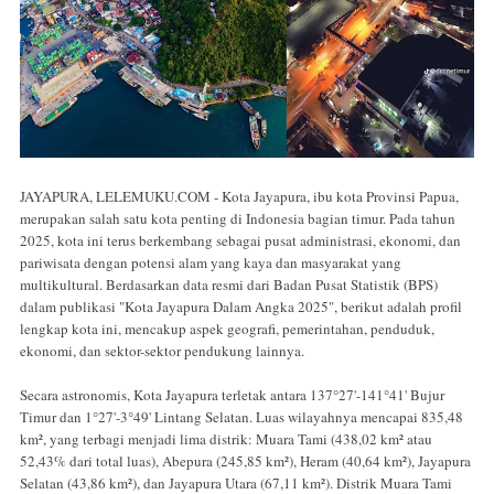
JAYAPURA, LELEMUKU.COM - Kota Jayapura, ibu kota Provinsi Papua,
merupakan salah satu kota penting di Indonesia bagian timur. Pada tahun
2025, kota ini terus berkembang sebagai pusat administrasi, ekonomi, dan
pariwisata dengan potensi alam yang kaya dan masyarakat yang
multikultural. Berdasarkan data resmi dari Badan Pusat Statistik (BPS)
dalam publikasi "Kota Jayapura Dalam Angka 2025", berikut adalah profil
lengkap kota ini, mencakup aspek geografi, pemerintahan, penduduk,
ekonomi, dan sektor-sektor pendukung lainnya.
Secara astronomis, Kota Jayapura terletak antara 137°27'-141°41' Bujur
Timur dan 1°27'-3°49' Lintang Selatan. Luas wilayahnya mencapai 835,48
km², yang terbagi menjadi lima distrik: Muara Tami (438,02 km² atau
52,43% dari total luas), Abepura (245,85 km²), Heram (40,64 km²), Jayapura
Selatan (43,86 km²), dan Jayapura Utara (67,11 km²). Distrik Muara Tami