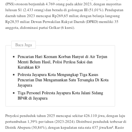
(PNS) otonom berjumlah 4.769 orang pada akhir 2023, dengan mayoritas
lulusan S1 (2.433 orang) dan berada di golongan III (51,01%). Pendapatan
daerah tahun 2023 mencapai Rp269,65 miliar, dengan belanja langsung
Rp28,55 miliar. Dewan Perwakilan Rakyat Daerah (DPRD) memiliki 35
anggota, didominasi partai Golkar (6 kursi).
Baca Juga
Pencarian Hari Keenam Korban Hanyut di Air Terjun
Memti Belum Hasil, Polisi Periksa Saksi dan
Kerahkan K9
Polresta Jayapura Kota Mengungkap Tiga Kasus
Pencurian Dan Mengamankan Satu Tersangka Di Kota
Jayapura
Tiga Personel Polresta Jayapura Kota Jalani Sidang
BP4R di Jayapura
Proyeksi penduduk tahun 2025 mencapai sekitar 426.110 jiwa, dengan laju
pertumbuhan 1,39% per tahun (2023-2024). Distribusi penduduk terbesar di
Distrik Abepura (30,84%), dengan kepadatan rata-rata 437 jiwa/km². Rasio