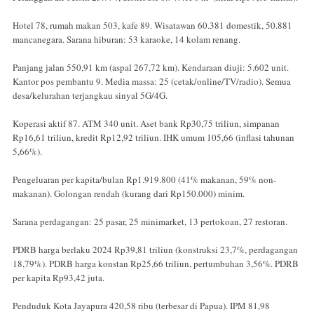
Hotel 78, rumah makan 503, kafe 89. Wisatawan 60.381 domestik, 50.881
mancanegara. Sarana hiburan: 53 karaoke, 14 kolam renang.
Panjang jalan 550,91 km (aspal 267,72 km). Kendaraan diuji: 5.602 unit.
Kantor pos pembantu 9. Media massa: 25 (cetak/online/TV/radio). Semua
desa/kelurahan terjangkau sinyal 5G/4G.
Koperasi aktif 87. ATM 340 unit. Aset bank Rp30,75 triliun, simpanan
Rp16,61 triliun, kredit Rp12,92 triliun. IHK umum 105,66 (inflasi tahunan
5,66%).
Pengeluaran per kapita/bulan Rp1.919.800 (41% makanan, 59% non-
makanan). Golongan rendah (kurang dari Rp150.000) minim.
Sarana perdagangan: 25 pasar, 25 minimarket, 13 pertokoan, 27 restoran.
PDRB harga berlaku 2024 Rp39,81 triliun (konstruksi 23,7%, perdagangan
18,79%). PDRB harga konstan Rp25,66 triliun, pertumbuhan 3,56%. PDRB
per kapita Rp93,42 juta.
Penduduk Kota Jayapura 420,58 ribu (terbesar di Papua). IPM 81,98