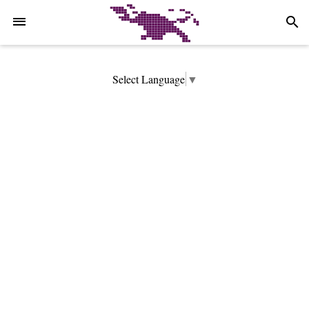
-->
search
Select Language
▼