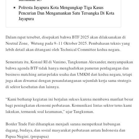
Polresta Jayapura Kota Mengungkap Tiga Kasus
Pencurian Dan Mengamankan Satu Tersangka Di Kota
Jayapura
Dalam rapat tersebut, disepakati bahwa BTF 2025 akan dilaksanakan di
Neutral Zone, Wutung pada 9–11 Oktober 2025. Pembahasan teknis yang
lebih detail akan ditangani oleh Technical Committee kedua negara.
Sementara itu, Konsul RI di Vanimo, Tangkuman Alexander, menyampaikan
bahwa agenda BTF tidak hanya menghadirkan pameran perdagangan dan
business matching antar-pelaku usaha dan UMKM dari kedua negara, tetapi
juga akan diwarnai dengan penandatanganan sejumlah kerja sama strategis
di sektor kesehatan dan lainnya.
“Kami berharap kegiatan ini berjalan sukses karena membawa manfaat besar
bagi peningkatan ekonomi perbatasan. Komunikasi lintas sektor terus kami
lakukan, termasuk soal keamanan,” ujar Tangkuman.
Border Trade Fair diharapkan menjadi sarana memperkuat hubungan
dagang, budaya, dan sosial masyarakat perbatasan antara Indonesia dan
Papua Nugini. (propapua)