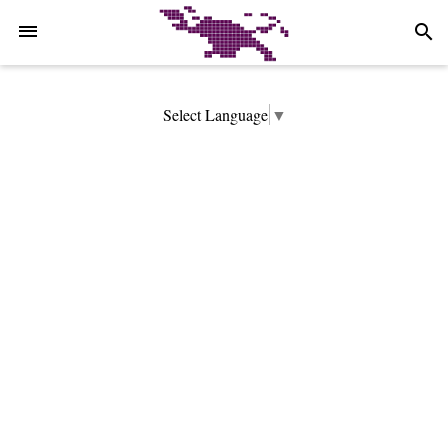
-->
search
Select Language
▼