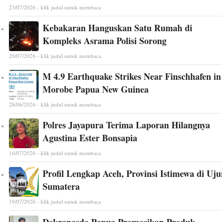
23/07/2026 - klik judul untuk membaca
Kebakaran Hanguskan Satu Rumah di
Kompleks Asrama Polisi Sorong
20/07/2026 - klik judul untuk membaca
M 4.9 Earthquake Strikes Near Finschhafen in
Morobe Papua New Guinea
28/06/2026 - klik judul untuk membaca
Polres Jayapura Terima Laporan Hilangnya
Agustina Ester Bonsapia
16/07/2026 - klik judul untuk membaca
Profil Lengkap Aceh, Provinsi Istimewa di Uj
Sumatera
19/07/2026 - klik judul untuk membaca
Dekranasda Papua Promosikan Produk