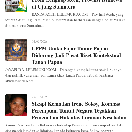
di Ujung Sumatera
BANDA ACEH, LELEMUKU.COM – Provinsi Aceh, yang
terletak di ujung utara Pulau Sumatera dan berbatasan dengan Selat Malaka
di timur serta Samudra...
04/05/2026
LPPM Unika Fajar Timur Papua
Didorong Jadi Pusat Riset Kontekstual
Tanah Papua
JAYAPURA, LELEMUKU.COM – Di tengah kompleksitas sosial, budaya,
dan politik yang menjadi warna khas Tanah Papua, sebuah lembaga
akademik di Kota...
29/11/2025
Sikapi Kematian Irene Sokoy, Komnas
Perempuan Tuntut Negara Tegakkan
Pemenuhan Hak atas Layanan Kesehatan
Komisi Nasional anti Kekerasan terhadap Perempuan menyampaikan duka
cita mendalam dan solidaritas kepada keluarga Irene Sokoy, seorang