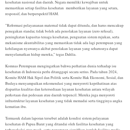
kesehatan nasional dan daerah. Negara memiliki kewajiban untuk
memastikan setiap fasilitas kesehatan memberikan layanan yang setara,
responsif, dan berperspektif HAM.
”Reformasi pelayananan maternal tidak dapat ditunda, dan harus mencakup
penegakan standar, tidak boleh ada penolakan layanan (zero refusal),
peningkatan kapasitas tenaga kesehatan, penguatan sistem rujukan, serta
mekanisme akuntabilitas yang memastikan tidak ada lagi perempuan yang
kehilangan nyawanya akibat penolakan layanan yang seharusnya dapat
menyelamatkan hidup mereka,” tegas Dahlia.
Komnas Perempuan mengingatkan bahwa perhatian dunia terhadap isu
kesehatan di Indonesia perlu ditanggapi secara serius. Pada tahun 2024,
Komite HAM Hak Sipol dan Politik serta Komite Hak Ekonomi, Sosial, dan
Budaya menyampaikan rekomendasi yang menyoroti keprihatinan atas
disparitas kualitas dan ketersediaan layanan kesehatan antara wilayah
perkotaan dan pedesaan atau daerah terpencil. Mereka juga menyoroti
infrastruktur layanan kesehatan yang tidak memadai serta tingginya angka
kematian ibu.
Termasuk dalam laporan tersebut adalah kondisi sistem pelayanan
kesehatan di Papua Barat yang ditandai oleh fasilitas kesehatan yang
terbengkalai atau rusak, serta penurunan signifikan jumlah fasilitas medis.