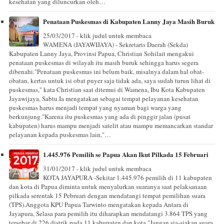
kesehatan yang diluncurkan oleh…
Penataan Puskesmas di Kabupaten Lanny Jaya Masih Buruk
25/03/2017 - klik judul untuk membaca
WAMENA (JAYAWIJAYA) - Sekretaris Daerah (Sekda)
Kabupaten Lanny Jaya, Provinsi Papua, Christian Sohilait mengakui
penataan puskesmas di wilayah itu masih buruk sehingga harus segera
dibenahi."Penataan puskesmas ini belum baik, misalnya dalam hal obat-
obatan, kertas untuk isi obat puyer saja tidak ada, saya sudah turun lihat di
puskesmas," kata Christian saat ditemui di Wamena, Ibu Kota Kabupaten
Jayawijaya, Sabtu.Ia mengatakan sebagai tempat pelayanan kesehatan
puskesmas harus menjadi tempat yang nyaman bagi warga yang
berkunjung."Karena itu puskesmas yang ada di pinggir jalan (pusat
kabupaten) harus mampu menjadi satelit atau mampu memancarkan standar
pelayanan kepada puskesmas lain,"…
1.445.976 Pemilih se Papua Akan Ikut Pilkada 15 Februari
31/01/2017 - klik judul untuk membaca
KOTA JAYAPURA -Sekitar 1.445.976 pemilih di 11 kabupaten
dan kota di Papua diminta untuk menyalurkan suaranya saat pelaksanaan
pilkada serentak 15 Pebruari dengan mendatangi tempat pemilihan suara
(TPS).Anggota KPU Papua Tarwinto mengatakan kepada Antara di
Jayapura, Selasa para pemilih itu diharapkan mendatangi 3.864 TPS yang
tersebar di 226 distrik pada 11 kabupaten dan kota."Jangan sia-siakan suara