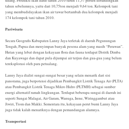
udang. Produksi ikan darat tahun 2010 turun 11,57 persen dibandingkan
tahun sebelum­nya, yaitu dari 10,75ton menjadi 9,64 ton. Kelompok tani
yang membudidayakan ikan air tawar bertambah dua kelompok menjadi
174 kelompok tani tahun 2010.
Pariwisata
Secara Geografis Kabupaten Lanny Jaya terletak di daerah Pegunungan
Tengah, Papua dan menyimpan banyak pesona alam yang masih “Perawan”.
Hutan yang lebat dengan kekayaan flora dan fauna terdapat Distrik Dimba
dan Kuyawage dan dapat pula dijumpai air terjun dan gua-gua yang belum
tereksplorasi oleh para petualang.
Lanny Jaya dialiri sungai-sungai besar yang selain menarik dari sisi
panorama, juga berpotensi dijadikan Pembangkit Listrik Tenaga Air (PLTA)
atau Pembangkit Listrik Tenaga Mikro Hidro (PLTMH) sebagai sumber
energi alternatif ramah lingkungan. Terdapat beberapa sungai di daerah ini
seperti Sungai Malagai, Air Garam, Wanuga, Irene, Wiringgambut atau
Jiwiri, Tiom dan Makki. Sementara itu, kekayaan perut bumi Lanny Jaya
juga tidak kalah menariknya dengan pemandangan alamnya.
Transportasi