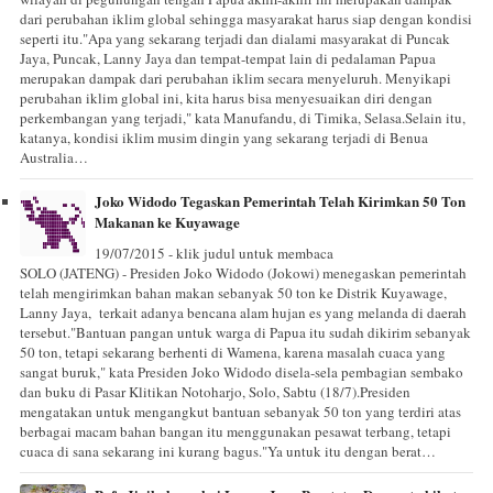
dari perubahan iklim global sehingga masyarakat harus siap dengan kondisi
seperti itu."Apa yang sekarang terjadi dan dialami masyarakat di Puncak
Jaya, Puncak, Lanny Jaya dan tempat-tempat lain di pedalaman Papua
merupakan dampak dari perubahan iklim secara menyeluruh. Menyikapi
perubahan iklim global ini, kita harus bisa menyesuaikan diri dengan
perkembangan yang terjadi," kata Manufandu, di Timika, Selasa.Selain itu,
katanya, kondisi iklim musim dingin yang sekarang terjadi di Benua
Australia…
Joko Widodo Tegaskan Pemerintah Telah Kirimkan 50 Ton
Makanan ke Kuyawage
19/07/2015 - klik judul untuk membaca
SOLO (JATENG) - Presiden Joko Widodo (Jokowi) menegaskan pemerintah
telah mengirimkan bahan makan sebanyak 50 ton ke Distrik Kuyawage,
Lanny Jaya, terkait adanya bencana alam hujan es yang melanda di daerah
tersebut."Bantuan pangan untuk warga di Papua itu sudah dikirim sebanyak
50 ton, tetapi sekarang berhenti di Wamena, karena masalah cuaca yang
sangat buruk," kata Presiden Joko Widodo disela-sela pembagian sembako
dan buku di Pasar Klitikan Notoharjo, Solo, Sabtu (18/7).Presiden
mengatakan untuk mengangkut bantuan sebanyak 50 ton yang terdiri atas
berbagai macam bahan bangan itu menggunakan pesawat terbang, tetapi
cuaca di sana sekarang ini kurang bagus."Ya untuk itu dengan berat…