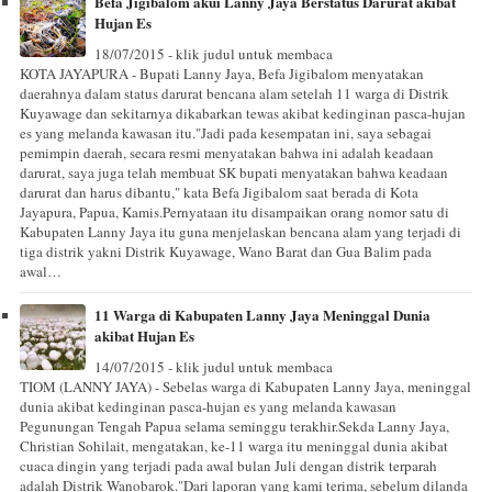
Befa Jigibalom akui Lanny Jaya Berstatus Darurat akibat
Hujan Es
18/07/2015 - klik judul untuk membaca
KOTA JAYAPURA - Bupati Lanny Jaya, Befa Jigibalom menyatakan
daerahnya dalam status darurat bencana alam setelah 11 warga di Distrik
Kuyawage dan sekitarnya dikabarkan tewas akibat kedinginan pasca-hujan
es yang melanda kawasan itu."Jadi pada kesempatan ini, saya sebagai
pemimpin daerah, secara resmi menyatakan bahwa ini adalah keadaan
darurat, saya juga telah membuat SK bupati menyatakan bahwa keadaan
darurat dan harus dibantu," kata Befa Jigibalom saat berada di Kota
Jayapura, Papua, Kamis.Pernyataan itu disampaikan orang nomor satu di
Kabupaten Lanny Jaya itu guna menjelaskan bencana alam yang terjadi di
tiga distrik yakni Distrik Kuyawage, Wano Barat dan Gua Balim pada
awal…
11 Warga di Kabupaten Lanny Jaya Meninggal Dunia
akibat Hujan Es
14/07/2015 - klik judul untuk membaca
TIOM (LANNY JAYA) - Sebelas warga di Kabupaten Lanny Jaya, meninggal
dunia akibat kedinginan pasca-hujan es yang melanda kawasan
Pegunungan Tengah Papua selama seminggu terakhir.Sekda Lanny Jaya,
Christian Sohilait, mengatakan, ke-11 warga itu meninggal dunia akibat
cuaca dingin yang terjadi pada awal bulan Juli dengan distrik terparah
adalah Distrik Wanobarok."Dari laporan yang kami terima, sebelum dilanda