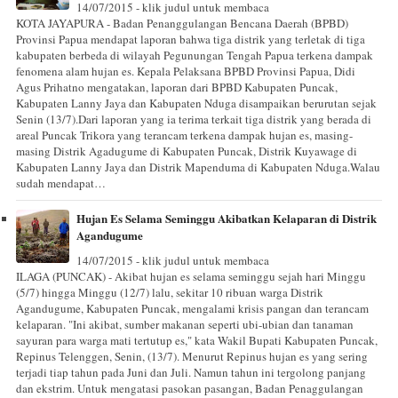
14/07/2015 - klik judul untuk membaca
KOTA JAYAPURA - Badan Penanggulangan Bencana Daerah (BPBD)
Provinsi Papua mendapat laporan bahwa tiga distrik yang terletak di tiga
kabupaten berbeda di wilayah Pegunungan Tengah Papua terkena dampak
fenomena alam hujan es. Kepala Pelaksana BPBD Provinsi Papua, Didi
Agus Prihatno mengatakan, laporan dari BPBD Kabupaten Puncak,
Kabupaten Lanny Jaya dan Kabupaten Nduga disampaikan berurutan sejak
Senin (13/7).Dari laporan yang ia terima terkait tiga distrik yang berada di
areal Puncak Trikora yang terancam terkena dampak hujan es, masing-
masing Distrik Agadugume di Kabupaten Puncak, Distrik Kuyawage di
Kabupaten Lanny Jaya dan Distrik Mapenduma di Kabupaten Nduga.Walau
sudah mendapat…
Hujan Es Selama Seminggu Akibatkan Kelaparan di Distrik
Agandugume
14/07/2015 - klik judul untuk membaca
ILAGA (PUNCAK) - Akibat hujan es selama seminggu sejah hari Minggu
(5/7) hingga Minggu (12/7) lalu, sekitar 10 ribuan warga Distrik
Agandugume, Kabupaten Puncak, mengalami krisis pangan dan terancam
kelaparan. "Ini akibat, sumber makanan seperti ubi-ubian dan tanaman
sayuran para warga mati tertutup es," kata Wakil Bupati Kabupaten Puncak,
Repinus Telenggen, Senin, (13/7). Menurut Repinus hujan es yang sering
terjadi tiap tahun pada Juni dan Juli. Namun tahun ini tergolong panjang
dan ekstrim. Untuk mengatasi pasokan pasangan, Badan Penaggulangan