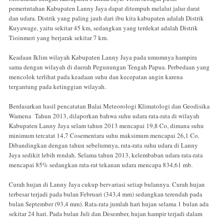
pemerintahan Kabupaten Lanny Jaya dapat ditempuh melalui jalur darat
dan udara. Distrik yang paling jauh dari ibu kita kabupaten adalah Distrik
Kuyawage, yaitu sekitar 45 km, sedangkan yang terdekat adalah Distrik
Tioinmeri yang berjarak sekitar 7 km.
Keadaan Iklim wilayah Kabupaten Lanny Jaya pada umumnya hampira
sama dengan wilayah di daerah Pegunungan Tengah Papua. Perbedaan yang
mencolok terlihat pada keadaan suhu dan kecepatan angin karena
tergantung pada ketinggian wilayah.
Berdasarkan hasil pencatatan Balai Meteorologi Klimatologi dan Geodisika
Wamena Tahun 2013, dilaporkan bahwa suhu udara rata-rata di wilayah
Kabupaten Lanny Jaya selam tahun 2013 mencapai 19,8 Co, dimana suhu
minimum tercatat 14,7 Cosementara suhu maksimum mencapai 26,1 Co.
Dibandingkan dengan tahun sebelumnya, rata-rata suhu udara di Lanny
Jaya sedikit lebih rendah. Selama tahun 2013, kelembaban udara rata-rata
mencapai 85% sedangkan rata-rat tekanan udara mencapa 834,61 mb.
Curah hujan di Lanny Jaya cukup bervariasi setiap bulannya. Curah hujan
terbesar terjadi pada bulan Februari (343,4 mm) sedangkan terendah pada
bulan September (93,4 mm). Rata-rata jumlah hari hujan selama 1 bulan ada
sekitar 24 hari. Pada bulan Juli dan Desember, hujan hampir terjadi dalam