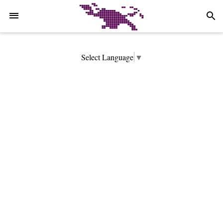
-->
search
Select Language
▼