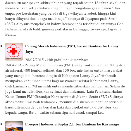
daerah itu merupakan siklus tahunan yang terjadi setiap 18 tahun sekali dan
menyebabkan ketiga wilayah pegunungan mengalami gagal panen."Dari
empat pos kesehatan yang berada di tiga wilayah tersebut, hingga kini
hanya dilayani dua tenaga medis saja," katanya di Jayapura pada Senin
(26/7).Aloysius menjelaskan bahwa keempat pos tersebut di antaranya Goa
Baliem berada di balik gunung perbatasan Balingga, Kuyawage, Jagwana
Barat…
Palang Merah Indonesia (PMI) Kirim Bantuan ke Lanny
Jaya
28/07/2015 - klik judul untuk membaca
JAKARTA - Palang Merah Indonesia (PMI) mengirimkan bantuan 500 galon
air mineral, 480 lembar selimut, dan 150 box mie instan untuk masyarakat
yang mengalami bencana dingin di Kabupaten Lanny Jaya."Air bersih
merupakan kebutuhan utama bagi masyarakat sekitar Kabupaten Lanny,
oleh karenanya PMI memilih untuk mendistribusikan bantuan air. Selain itu
juga kami mendistribusikan selimut dan makanan," kata Pelaksana Harian
Ketua Umum PMI Ginandjar Kartasasmita di Jakarta, Senin (27/7).Sulitnya
akses menuju wilayah terdampak, menurut dia, membuat bantuan tersebut
harus ditempuh dengan berjalan kaki dan dipikul untuk didistribusikan
kepada warga. Butuh waktu selama tiga hari untuk sampai ke…
Freeport Indonesia Suplai 2,1 Ton Bantuan ke Kuyawage