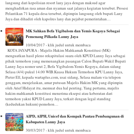
langsung dari kepolisian resort lany jaya dengan maksud agar
menghadirkan rasa aman dan nyaman saat jalanya kegiatan tersebut. Prosesi
Pelantikan 71 kepala desa tersebut, dipimpin langsung oleh bupati Lany
Jaya dan dihadiri oleh kapolres lany dan pejabat pemerintahan…
MK Sahkan Befa Yigibalom dan Yemis Kogoya Sebagai
Pemenang Pilkada Lanny Jaya
10/04/2017 - klik judul untuk membaca
KOTA JAYAPURA - Majelis Hakim Mahkamah Konstitusi (MK)
menguatkan hasil pleno rekapitulasi suara oleh KPUD Lanny Jaya sebagai
pihak termohon yang memenangkan pasangan Calon Bupati-Wakil Bupati
Lanny Jaya nomor urut 2, Befa Yigibalom-Yemis Kogoya, dalam sidang
Selasa (4/4) pukul 14.00 WIB.Kuasa Hukum Termohon KPU Lanny Jaya,
Pieter Ell, kepada wartaplus.com, usai sidang, Selasa malam via telepon
genggam, menjelaskan, amar putusan Majelis Hakim MK yang dipimpin
oleh Arief Hidayat itu, memuat dua hal penting. Yang pertama, majelis
hakim mahkamah konstitusi menerima eksepsi atau keberatan dari
termohon yakni KPUD Lanny Jaya, terkait dengan legal standing
(kedudukan hukum) pemohon…
AIPD, AIPH, Unicef dan Kompak Pantau Pembangunan di
Kabupaten Lanny Jaya
30/03/2017 - klik judul untuk membaca