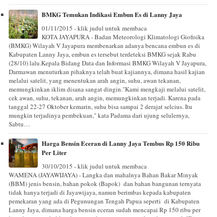
BMKG Temukan Indikasi Embun Es di Lanny Jaya
01/11/2015 - klik judul untuk membaca
KOTA JAYAPURA - Badan Meteorologi Klimatologi Giofisika
(BMKG) Wilayah V Jayapura membenarkan adanya bencana embun es di
Kabupaten Lanny Jaya, embun es tersebut terdeteksi BMKG sejak Rabu
(28/10) lalu.Kepala Bidang Data dan Informasi BMKG Wilayah V Jayapura,
Darmawan menuturkan pihaknya telah buat kajiannya, dimana hasil kajian
melalui satelit, yang menentukan arah angin, suhu, awan tekanan,
memungkinkan iklim disana sangat dingin."Kami mengkaji melalui satelit,
cek awan, suhu, tekanan, arah angin, memungkinkan terjadi. Karena pada
tanggal 22-27 Oktober kemarin, suhu bisa sampai 2 derajat selcius. Itu
mungkin terjadinya pembekuan," kata Padama dari ujung selulernya,
Sabtu…
Harga Bensin Eceran di Lanny Jaya Tembus Rp 150 Ribu
Per Liter
30/10/2015 - klik judul untuk membaca
WAMENA (JAYAWIJAYA) - Langka dan mahalnya Bahan Bakar Minyak
(BBM) jenis bensin, bahan pokok (Bapok) dan bahan bangunan ternyata
tidak hanya terjadi di Jayawijaya, namun berimbas kepada kabupaten
pemekaran yang ada di Pegunungan Tengah Papua seperti di Kabupaten
Lanny Jaya, dimana harga bensin eceran sudah mencapai Rp 150 ribu per