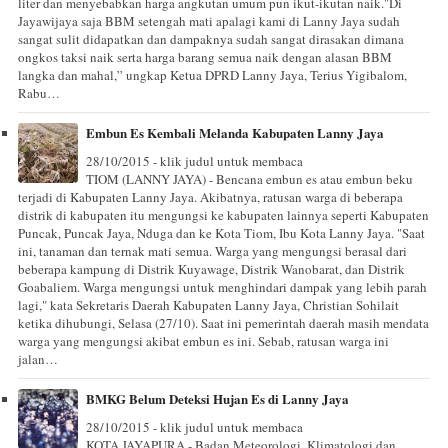
liter dan menyebabkan harga angkutan umum pun ikut-ikutan naik."Di
Jayawijaya saja BBM setengah mati apalagi kami di Lanny Jaya sudah
sangat sulit didapatkan dan dampaknya sudah sangat dirasakan dimana
ongkos taksi naik serta harga barang semua naik dengan alasan BBM
langka dan mahal,” ungkap Ketua DPRD Lanny Jaya, Terius Yigibalom,
Rabu…
Embun Es Kembali Melanda Kabupaten Lanny Jaya
28/10/2015 - klik judul untuk membaca
TIOM (LANNY JAYA) - Bencana embun es atau embun beku
terjadi di Kabupaten Lanny Jaya. Akibatnya, ratusan warga di beberapa
distrik di kabupaten itu mengungsi ke kabupaten lainnya seperti Kabupaten
Puncak, Puncak Jaya, Nduga dan ke Kota Tiom, Ibu Kota Lanny Jaya. "Saat
ini, tanaman dan ternak mati semua. Warga yang mengungsi berasal dari
beberapa kampung di Distrik Kuyawage, Distrik Wanobarat, dan Distrik
Goabaliem. Warga mengungsi untuk menghindari dampak yang lebih parah
lagi," kata Sekretaris Daerah Kabupaten Lanny Jaya, Christian Sohilait
ketika dihubungi, Selasa (27/10). Saat ini pemerintah daerah masih mendata
warga yang mengungsi akibat embun es ini. Sebab, ratusan warga ini
jalan…
BMKG Belum Deteksi Hujan Es di Lanny Jaya
28/10/2015 - klik judul untuk membaca
KOTA JAYAPURA - Badan Meteorologi, Klimatologi dan