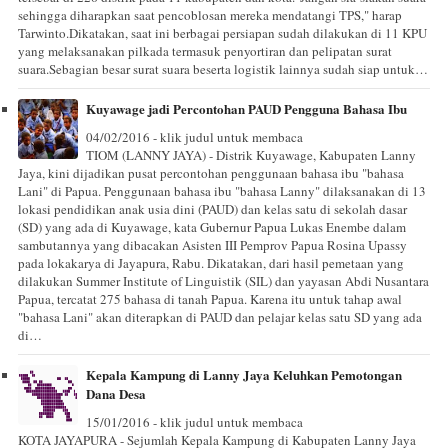
sehingga diharapkan saat pencoblosan mereka mendatangi TPS," harap
Tarwinto.Dikatakan, saat ini berbagai persiapan sudah dilakukan di 11 KPU
yang melaksanakan pilkada termasuk penyortiran dan pelipatan surat
suara.Sebagian besar surat suara beserta logistik lainnya sudah siap untuk…
Kuyawage jadi Percontohan PAUD Pengguna Bahasa Ibu
04/02/2016 - klik judul untuk membaca
TIOM (LANNY JAYA) - Distrik Kuyawage, Kabupaten Lanny
Jaya, kini dijadikan pusat percontohan penggunaan bahasa ibu "bahasa
Lani" di Papua. Penggunaan bahasa ibu "bahasa Lanny" dilaksanakan di 13
lokasi pendidikan anak usia dini (PAUD) dan kelas satu di sekolah dasar
(SD) yang ada di Kuyawage, kata Gubernur Papua Lukas Enembe dalam
sambutannya yang dibacakan Asisten III Pemprov Papua Rosina Upassy
pada lokakarya di Jayapura, Rabu. Dikatakan, dari hasil pemetaan yang
dilakukan Summer Institute of Linguistik (SIL) dan yayasan Abdi Nusantara
Papua, tercatat 275 bahasa di tanah Papua. Karena itu untuk tahap awal
"bahasa Lani" akan diterapkan di PAUD dan pelajar kelas satu SD yang ada
di…
Kepala Kampung di Lanny Jaya Keluhkan Pemotongan
Dana Desa
15/01/2016 - klik judul untuk membaca
KOTA JAYAPURA - Sejumlah Kepala Kampung di Kabupaten Lanny Jaya