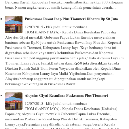
Bencana Daerah Kabupaten Puncak, mendistribusikan sekitar 800 kilogram
beras. Namun angka tersebut masih kurang. Pihak pemerintah daerah…
Puskesmas Rawat Inap Plus Tiomneri Dibantu Rp 50 Juta
12/07/2015 - klik judul untuk membaca
TIOM (LANNY JAYA) - Kepala Dinas Kesehatan Papua drg
Aloysius Giyai mewakili Gubernur Papua Lukas Enembe menyerahkan
bantuan sebesar Rp50 juta untuk Puskesmas Rawat Inap Plus dan Koperasi
Puskesmas di Tiomneri, Kabupaten Lanny Jaya."Saya berharap dana ini
digunakan sebaik-baiknya untuk kebutuhan Puskesmas dan Koperasi
Puskesmas dan pertanggung jawabannya harus jelas," kata Aloysius Giyai di
Tiomneri, Lanny Jaya, Jumat.Bantuan dana Rp50 juta diserahkan kepada
Direktur Rumah Sakit Tiom Poren Weya dan disaksikan oleh Kepala Dinas
Kesehatan Kabupaten Lanny Jaya Malki Yigibalom.Usai penyerahan,
Aloysius berharap anggaran itu dipergunakan untuk melengkapi
kekurangan-kekurangan di Puskesmas Rawat…
Aloysius Giyai Resmikan Puskesmas Plus Tiomneri
12/07/2015 - klik judul untuk membaca
TIOM (LANNY JAYA) - Kepala Dinas Kesehatan (Kadiskes)
Papua drg Aloysius Giyai mewakili Gubernur Papua Lukas Enembe,
meresmikan Puskesmas Rawat Inap Plus di Distrik Tiomneri, Kabupaten
Lanny Jaya.Peresmian yang dihadiri oleh ratusan warga beserta Kepala