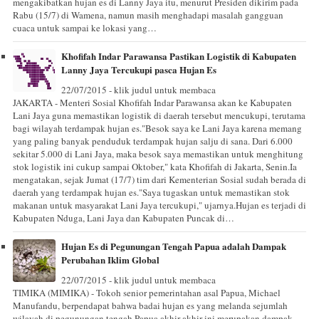
mengakibatkan hujan es di Lanny Jaya itu, menurut Presiden dikirim pada
Rabu (15/7) di Wamena, namun masih menghadapi masalah gangguan
cuaca untuk sampai ke lokasi yang…
Khofifah Indar Parawansa Pastikan Logistik di Kabupaten
Lanny Jaya Tercukupi pasca Hujan Es
22/07/2015 - klik judul untuk membaca
JAKARTA - Menteri Sosial Khofifah Indar Parawansa akan ke Kabupaten
Lani Jaya guna memastikan logistik di daerah tersebut mencukupi, terutama
bagi wilayah terdampak hujan es."Besok saya ke Lani Jaya karena memang
yang paling banyak penduduk terdampak hujan salju di sana. Dari 6.000
sekitar 5.000 di Lani Jaya, maka besok saya memastikan untuk menghitung
stok logistik ini cukup sampai Oktober," kata Khofifah di Jakarta, Senin.Ia
mengatakan, sejak Jumat (17/7) tim dari Kementerian Sosial sudah berada di
daerah yang terdampak hujan es."Saya tugaskan untuk memastikan stok
makanan untuk masyarakat Lani Jaya tercukupi," ujarnya.Hujan es terjadi di
Kabupaten Nduga, Lani Jaya dan Kabupaten Puncak di…
Hujan Es di Pegunungan Tengah Papua adalah Dampak
Perubahan Iklim Global
22/07/2015 - klik judul untuk membaca
TIMIKA (MIMIKA) - Tokoh senior pemerintahan asal Papua, Michael
Manufandu, berpendapat bahwa badai hujan es yang melanda sejumlah
wilayah di pegunungan tengah Papua akhir-akhir ini merupakan dampak