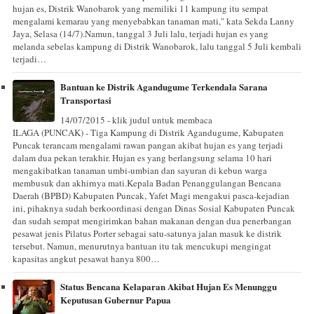
hujan es, Distrik Wanobarok yang memiliki 11 kampung itu sempat
mengalami kemarau yang menyebabkan tanaman mati," kata Sekda Lanny
Jaya, Selasa (14/7).Namun, tanggal 3 Juli lalu, terjadi hujan es yang
melanda sebelas kampung di Distrik Wanobarok, lalu tanggal 5 Juli kembali
terjadi…
Bantuan ke Distrik Agandugume Terkendala Sarana
Transportasi
14/07/2015 - klik judul untuk membaca
ILAGA (PUNCAK) - Tiga Kampung di Distrik Agandugume, Kabupaten
Puncak terancam mengalami rawan pangan akibat hujan es yang terjadi
dalam dua pekan terakhir. Hujan es yang berlangsung selama 10 hari
mengakibatkan tanaman umbi-umbian dan sayuran di kebun warga
membusuk dan akhirnya mati.Kepala Badan Penanggulangan Bencana
Daerah (BPBD) Kabupaten Puncak, Yafet Magi mengakui pasca-kejadian
ini, pihaknya sudah berkoordinasi dengan Dinas Sosial Kabupaten Puncak
dan sudah sempat mengirimkan bahan makanan dengan dua penerbangan
pesawat jenis Pilatus Porter sebagai satu-satunya jalan masuk ke distrik
tersebut. Namun, menurutnya bantuan itu tak mencukupi mengingat
kapasitas angkut pesawat hanya 800…
Status Bencana Kelaparan Akibat Hujan Es Menunggu
Keputusan Gubernur Papua