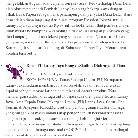
mengeluhkan dugaan adanya pemotongan (sunat-Red) terhadap Dana Desa
oleh oknum pejabat di Pemkab Lanny Jaya yang bekerja sama dengan
pihak Bank Papua sebagai bank penampung dan penyalur Dana Desa. "dana
desa adalah dana langsung dari pusat, program Presiden Jokowi, untuk
Lanny Jaya kabarnya sekitar Rp 34 miliar lebih, kami lihat pembagiannya
tidak merata ke kampung – kampung, tidak sesuai dengan juknisnya yang
tiap kampung dapatkan alokasi yang sama dan merata", kata Tulir Jikwa
yang mengaku sebagai Kepala Suku dan juga menjabat sebagai Kepala
Kampung di salah satu kampung di Kabupaten Lanny Jaya. Menurutnya
kondisi tersebut…
Dinas PU Lanny Jaya Bangun Stadion Olahraga di Tiom
03/11/2015 - klik judul untuk membaca
KOTA JAYAPURA - Dinas Pekerja Umum (PU) Kabupaten
Lanny Jaya, sedang membangun stadion olahraga di Tiom yang akan
dipakai sebagai tempat latihan para atlet asal daerah tersebut."Kita
membangun stadion olahraga untuk digunakan oleh para atlet asal Lanny
Jaya," kata Kepala Dinas Pekerjaan Umum (PU) Lanny Jaya, Gerius One
Yoman, di Jayapura, Rabu.Menurut dia, pembangunan stadion olahraga
yang hingga kini masih dalam tahap pengerjaan itu berstandar nasional
dengan kapasitas cukup besar/ratusan orang.Lebih lanjut Gerius
mengatakan, pembangunan stadion olahraga itu juga dilakukan menjelang
persiapan pekan olahraga nasional (PON) 2020.Dia mengatakan, berbagai
kegiatan olahraga bisa dilakukan dalam…