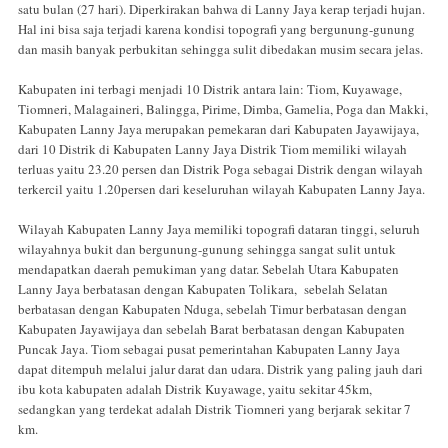
satu bulan (27 hari). Diperkirakan bahwa di Lanny Jaya kerap terjadi hujan.
Hal ini bisa saja terjadi karena kondisi topografi yang bergunung-gunung
dan masih banyak perbukitan sehingga sulit dibedakan musim secara jelas.
Kabupaten ini terbagi menjadi 10 Distrik antara lain: Tiom, Kuyawage,
Tiomneri, Malagaineri, Balingga, Pirime, Dimba, Gamelia, Poga dan Makki,
Kabupaten Lanny Jaya merupakan pemekaran dari Kabupaten Jayawijaya,
dari 10 Distrik di Kabupaten Lanny Jaya Distrik Tiom memiliki wilayah
terluas yaitu 23.20 persen dan Distrik Poga sebagai Distrik dengan wilayah
terkercil yaitu 1.20persen dari keseluruhan wilayah Kabupaten Lanny Jaya.
Wilayah Kabupaten Lanny Jaya memiliki topografi dataran tinggi, seluruh
wilayahnya bukit dan bergunung-gunung sehingga sangat sulit untuk
mendapatkan daerah pemukiman yang datar. Sebelah Utara Kabupaten
Lanny Jaya berbatasan dengan Kabupaten Tolikara, sebelah Selatan
berbatasan dengan Kabupaten Nduga, sebelah Timur berbatasan dengan
Kabupaten Jayawijaya dan sebelah Barat berbatasan dengan Kabupaten
Puncak Jaya. Tiom sebagai pusat pemerintahan Kabupaten Lanny Jaya
dapat ditempuh melalui jalur darat dan udara. Distrik yang paling jauh dari
ibu kota kabupaten adalah Distrik Kuyawage, yaitu sekitar 45km,
sedangkan yang terdekat adalah Distrik Tiomneri yang berjarak sekitar 7
km.