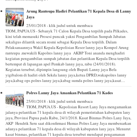
Arung Ranteupa Hadiri Pelantikan 71 Kepala Desa di Lanny
Jaya
25/01/2018 - klik judul untuk membaca
TIOM, PAPUA.US - Sebanyk 71 Calon Kepala Desa terpilih pada Pilkades,
kini telah memasuki Prosesi puncak yakni Pengambilan Sumpah Jabatan
sekaligus dilantik secara resmi sebagai Kepala Desa terpilih. Dalam
Pelaksanaannya Wakil Kepala Kepolisian Resor lanny jaya Kompol Arung
ranteupa .mewakili Kapolres lanny jaya AKBP Toni ananda menghadiri
kegiatan pengambilan sumpah jabatan dan pelantikan Kepala Desa terpilih
bertempat di lapangan apel Pemkab lanny jaya, rabu (24/01/2018).
Kegiatan tersebut, dipimpin langsung oleh Bupati Lanny jaya Befa
yigibalom di hadiri oleh Sekda lanny jaya,ketua DPRD,wakapolres lanny
jaya,kabag ops polres lanny jaya,kabag sumda polres lanny jaya,kasat…
Polres Lanny Jaya Amankan Pelantikan 71 Kades
25/01/2018 - klik judul untuk membaca
TIOM, PAPUA.US - Kepolisian Resort Lany Jaya mengamankan
jalanya pelantikan 71 kepala desa di wilayah pemerintahan kabupaten lany
jaya, Provinsi Papua pada Rabu, 24/1/2018. Kasat Binmas Polres Lany Jaya,
AKP Hendrik Seru saat dikonfirmasi Humas Polres Lany Jaya membenarkan
adanya pelantikan 71 kepala desa di wilayah kabupaten lany jaya. Menurut
kasat binmas, pelantikan 71 kepala desa tersebut mendapat pengamanan