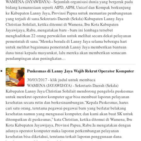
WAMENA (JAYAWIJAYA) - Sejumlah organisasi dunia yang bergerak pada
bidang kemanusiaan seperti AIPD, AIPH, Unicef dan Kompak berkunjung
ke Kabupaten Lanny Jaya, Provinsi Papua untuk memantau pembangunan
yang terjadi di sana.Sekretaris Daerah (Sekda) Kabupaten Lanny Jaya
Christian Sohilait, ketika ditemui di Wamena, Ibu Kota Kabupaten
Jayawijaya, Rabu, mengatakan baru - baru ini lembaga tersebut
menghadirkan 22 orang perwakilan untuk melihat secara dekat pelayanan
pemerintah di sana."Mereka berada di Lanny Jaya selama beberapa hari
untuk melihat bagaimana pemerintah Lanny Jaya memberikan bantuan
dana tunai kepada masyarakat, lalu mereka akan memberikan semacam
pendampingan atau peningkatan…
Puskesmas di Lanny Jaya Wajib Rekrut Operator Komputer
30/03/2017 - klik judul untuk membaca
WAMENA (JAYAWIJAYA) - Sekretaris Daerah (Sekda)
Kabupaten Lanny Jaya Christian Sohilait mendorong pengelola puskesmas
untuk merekrut operator komputer agar bisa membuat laporan pelayanan
kesehatan secara rutin dan berkesinambungan."Kepala Puskesmas, harus
cari satu orang, terutama pegawai-pegawai baru yang berlatar belakang
kesehatan namun yang menguasai komputer, dan kami akan buat SK untuk
ditempatkan di puskesmas," kata Christian, ketika ditemui di Wamena, Ibu
Kota Kabupaten Jayawijaya, Provinsi Papua, Rabu.Ia mengatakan dengan
adanya operator komputer maka laporan perkembangan pelayanan
kesehatan bisa diketahui, terutama terkait laporan penggunaan dana