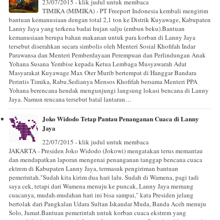
23/07/2015 - klik judul untuk membaca
TIMIKA (MIMIKA) - PT Freeport Indonesia kembali mengirim
bantuan kemanusiaan dengan total 2,1 ton ke Distrik Kuyawage, Kabupaten
Lanny Jaya yang terkena badai hujan salju (embun beku).Bantuan
kemanusiaan berupa bahan makanan untuk para korban di Lanny Jaya
tersebut diserahkan secara simbolis oleh Menteri Sosial Khofifah Indar
Parawansa dan Menteri Pemberdayaan Perempuan dan Perlindungan Anak
Yohana Susana Yembise kepada Ketua Lembaga Musyawarah Adat
Masyarakat Kuyawage Max Oter Murib bertempat di Hanggar Bandara
Perintis Timika, Rabu.Sedianya Mensos Khofifah bersama Menteri PPA
Yohana berencana hendak mengunjungi langsung lokasi bencana di Lanny
Jaya. Namun rencana tersebut batal lantaran…
Joko Widodo Tetap Pantau Penanganan Cuaca di Lanny
Jaya
22/07/2015 - klik judul untuk membaca
JAKARTA - Presiden Joko Widodo (Jokowi) mengatakan terus memantau
dan mendapatkan laporan mengenai penanganan tanggap bencana cuaca
ektrem di Kabupaten Lanny Jaya, termasuk pengiriman bantuan
pemerintah."Sudah kita kirim dua hari lalu. Sudah di Wamena, pagi tadi
saya cek, tetapi dari Wamena menuju ke puncak, Lanny Jaya memang
cuacanya, mudah-mudahan hari ini bisa sampai," kata Presiden jelang
bertolak dari Pangkalan Udara Sultan Iskandar Muda, Banda Aceh menuju
Solo, Jumat.Bantuan pemerintah untuk korban cuaca ekstrem yang