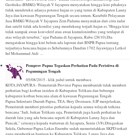
Geofisika (BMKG) Wilayah V Jayapura menyatakan hingga kini pihaknya
tidak mendeteksi adanya potensi hujan es yang turun di Kabupaten Lanny
Jaya dan kawasan Pegunungan Tengah secara umum. Kasubdit Pelayanan
Jasa BMKG Wilayah V Jayapura Zem Padama menyatakan dari citra radar
dan satelit tidak ada kondisi yang mendukung terjadi hujan es."Hingga kini
tidak nampak awan konvektif atau awan kumulonimbus yang terdapat di
atas wilayah tersebut," ujar Padama di Jayapura, Rabu (28/10).Dia
mengatakan hingga kini belum ada laporan dari BNPB Papua tentang
terjadinya bencana hujan es.Sebelumnya Dandim 1702 Jayawijaya Letkol
Inf Mohammad Aidi …
Pemprov Papua Tegaskan Perhatian Pada Peristiwa di
Pegunungan Tengah
05/08/2015 - klik judul untuk membaca
KOTA JAYAPURA - Pemerintah Provinsi Papua membantah tidak memberi
perhatian bagi korban insiden di Kabupaten Tolikara dan beberapa
kabupaten korban bencana alam di kawasan Pegunungan Tengah
Papua.Sekretaris Daerah Papua, TEA. Hery Dosinaen, S.IP menjelaskan,
Pemerintah memberi prioritas perhatian kepada semua wilayah terkena
bencana.“Jadi, bukan Tolikara saja, Pemerintah juga kasih perhatian ke
daerah lain yang ada bencana seperti di Kabupaten Lanny Jaya dan
Puncak,” cetusnya kepada wartawan di Jayapura, Senin (3/8).Ditegaskan
Sekda, Gubernur Papua Lukas Enembe sudah memerintahkan SKPD terkait
guna memberikan bantuan ke Kabupaten Tolikara, Lanny Jaya dan