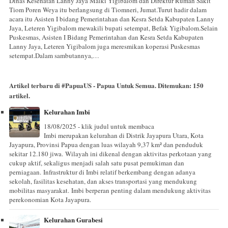
Dinas Kesehatan Lanny Jaya Malki Yigibalom dan Direktur Rumah Sakit
Tiom Poren Weya itu berlangsung di Tiomneri, Jumat.Turut hadir dalam
acara itu Asisten I bidang Pemerintahan dan Kesra Setda Kabupaten Lanny
Jaya, Leteren Yigibalom mewakili bupati setempat, Befak Yigibalom.Selain
Puskesmas, Asisten I Bidang Pemerintahan dan Kesra Setda Kabupaten
Lanny Jaya, Leteren Yigibalom juga meresmikan koperasi Puskesmas
setempat.Dalam sambutannya,…
Artikel terbaru di
#PapuaUS - Papua Untuk Semua
. Ditemukan:
150
artikel.
Kelurahan Imbi
18/08/2025 - klik judul untuk membaca
Imbi merupakan kelurahan di Distrik Jayapura Utara, Kota
Jayapura, Provinsi Papua dengan luas wilayah 9,37 km² dan penduduk
sekitar 12.180 jiwa. Wilayah ini dikenal dengan aktivitas perkotaan yang
cukup aktif, sekaligus menjadi salah satu pusat pemukiman dan
perniagaan. Infrastruktur di Imbi relatif berkembang dengan adanya
sekolah, fasilitas kesehatan, dan akses transportasi yang mendukung
mobilitas masyarakat. Imbi berperan penting dalam mendukung aktivitas
perekonomian Kota Jayapura.
Kelurahan Gurabesi