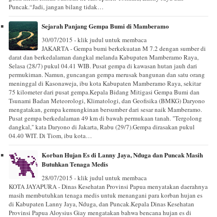
Puncak.“Jadi, jangan bilang tidak…
Sejarah Panjang Gempa Bumi di Mamberamo
30/07/2015 - klik judul untuk membaca
JAKARTA - Gempa bumi berkekuatan M 7.2 dengan sumber di
darat dan berkedalaman dangkal melanda Kabupaten Mamberamo Raya,
Selasa (28/7) pukul 04.41 WIB. Pusat gempa di kawasan hutan jauh dari
permukiman. Namun, guncangan gempa merusak bangunan dan satu orang
meninggal di Kasonaweja, ibu kota Kabupaten Mamberamo Raya, sekitar
75 kilometer dari pusat gempa.Kepala Bidang Mitigasi Gempa Bumi dan
Tsunami Badan Meteorologi, Klimatologi, dan Geofisika (BMKG) Daryono
mengatakan, gempa kemungkinan bersumber dari sesar naik Mamberamo.
Pusat gempa berkedalaman 49 km di bawah permukaan tanah. "Tergolong
dangkal," kata Daryono di Jakarta, Rabu (29/7).Gempa dirasakan pukul
04.40 WIT. Di Tiom, ibu kota…
Korban Hujan Es di Lanny Jaya, Nduga dan Puncak Masih
Butuhkan Tenaga Medis
28/07/2015 - klik judul untuk membaca
KOTA JAYAPURA - Dinas Kesehatan Provinsi Papua menyatakan daerahnya
masih membutuhkan tenaga medis untuk menangani para korban hujan es
di Kabupaten Lanny Jaya, Nduga, dan Puncak.Kepala Dinas Kesehatan
Provinsi Papua Aloysius Giay mengatakan bahwa bencana hujan es di