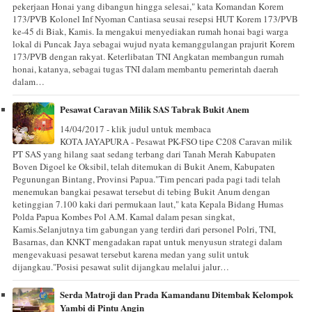
pekerjaan Honai yang dibangun hingga selesai," kata Komandan Korem
173/PVB Kolonel Inf Nyoman Cantiasa seusai resepsi HUT Korem 173/PVB
ke-45 di Biak, Kamis. Ia mengakui menyediakan rumah honai bagi warga
lokal di Puncak Jaya sebagai wujud nyata kemanggulangan prajurit Korem
173/PVB dengan rakyat. Keterlibatan TNI Angkatan membangun rumah
honai, katanya, sebagai tugas TNI dalam membantu pemerintah daerah
dalam…
Pesawat Caravan Milik SAS Tabrak Bukit Anem
14/04/2017 - klik judul untuk membaca
KOTA JAYAPURA - Pesawat PK-FSO tipe C208 Caravan milik
PT SAS yang hilang saat sedang terbang dari Tanah Merah Kabupaten
Boven Digoel ke Oksibil, telah ditemukan di Bukit Anem, Kabupaten
Pegunungan Bintang, Provinsi Papua."Tim pencari pada pagi tadi telah
menemukan bangkai pesawat tersebut di tebing Bukit Anum dengan
ketinggian 7.100 kaki dari permukaan laut," kata Kepala Bidang Humas
Polda Papua Kombes Pol A.M. Kamal dalam pesan singkat,
Kamis.Selanjutnya tim gabungan yang terdiri dari personel Polri, TNI,
Basarnas, dan KNKT mengadakan rapat untuk menyusun strategi dalam
mengevakuasi pesawat tersebut karena medan yang sulit untuk
dijangkau."Posisi pesawat sulit dijangkau melalui jalur…
Serda Matroji dan Prada Kamandanu Ditembak Kelompok
Yambi di Pintu Angin