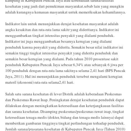
kampung di Kabupaten Puncak Jaya atau keberadaan sarana/fasilitas
kesehatan yang jauh dari pemukiman masyarakat.sebab lain yang mungkin
adalah kurangnya kemauan masyarakat untuk memeriksakan kehamilannya.
Indikator lain untuk menunjukkan derajat kesehatan masyarakat adalah
angka kesakitan dan rata-rata lama sakitr yang dideritanya. Indikator ini
menggambarkan tingkat intensitas penyakit yang dialami penduduk.
Indikator ini juga menggambarkan besarnya kerugian yang dialami
penduduk karena penyakit yang diderita. Semakin besar nilai indikator ini
semakin tinggi tingkat intensitas penyakit yang diderita penduduk dan
semakin besar kerugian yang dialami. Pada tahun 2010 prosentase sakit
penduduk Kabupaten Puncak Jaya sebesar 6,34% atau sebanyak 6 jiwa per
100 penduduk dengan rata-rata lama sakitnya selama 2,41 hari (BPS Puncak
Jaya, 2011). Hal ini menunjukkan penduduk tersebut mengalami kerugian
materil (ekonomi) rata-rata selama2,41 hari.
Salah satu sarana kesehatan di lever Distrik adalah keberadaan Puskesmas
dan Puskesmas Rawat Inap. Peningkatan derajat kesehatan penduduk dapat
dilakukan dengan meningkatkan ketersediaan dan keterjangkauan fasilitas
dan sarana kesehatan. Disamping puskesmas/puskesmas rawat inap, tingkat
ketersediaan tenaga medis (dokter, bidang dan tenaga medis lainnya) dapat
memberikan gambaran tingginya tingkat perlindungan terhadap penduduk.
Jumlah sarana/prasarana kesehatan di Kabupaten Puncak Jaya (Tahun 2010)