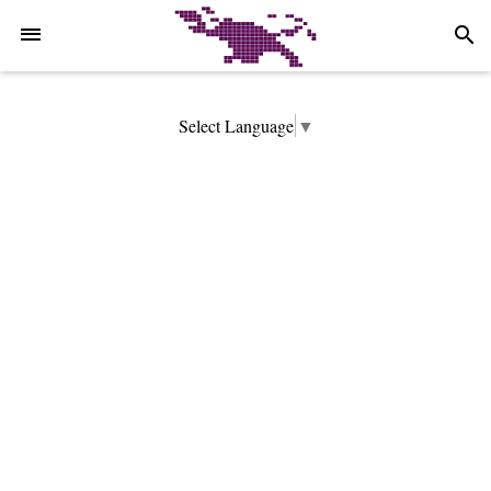
-->
search
Select Language
▼