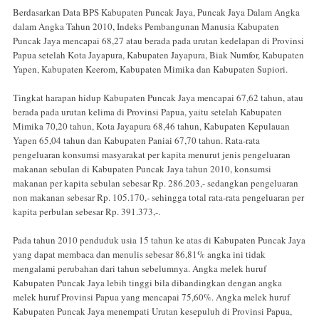
Berdasarkan Data BPS Kabupaten Puncak Jaya, Puncak Jaya Dalam Angka
dalam Angka Tahun 2010, Indeks Pembangunan Manusia Kabupaten
Puncak Jaya mencapai 68,27 atau berada pada urutan kedelapan di Provinsi
Papua setelah Kota Jayapura, Kabupaten Jayapura, Biak Numfor, Kabupaten
Yapen, Kabupaten Keerom, Kabupaten Mimika dan Kabupaten Supiori.
Tingkat harapan hidup Kabupaten Puncak Jaya mencapai 67,62 tahun, atau
berada pada urutan kelima di Provinsi Papua, yaitu setelah Kabupaten
Mimika 70,20 tahun, Kota Jayapura 68,46 tahun, Kabupaten Kepulauan
Yapen 65,04 tahun dan Kabupaten Paniai 67,70 tahun. Rata-rata
pengeluaran konsumsi masyarakat per kapita menurut jenis pengeluaran
makanan sebulan di Kabupaten Puncak Jaya tahun 2010, konsumsi
makanan per kapita sebulan sebesar Rp. 286.203,- sedangkan pengeluaran
non makanan sebesar Rp. 105.170,- sehingga total rata-rata pengeluaran per
kapita perbulan sebesar Rp. 391.373,-.
Pada tahun 2010 penduduk usia 15 tahun ke atas di Kabupaten Puncak Jaya
yang dapat membaca dan menulis sebesar 86,81% angka ini tidak
mengalami perubahan dari tahun sebelumnya. Angka melek huruf
Kabupaten Puncak Jaya lebih tinggi bila dibandingkan dengan angka
melek huruf Provinsi Papua yang mencapai 75,60%. Angka melek huruf
Kabupaten Puncak Jaya menempati Urutan kesepuluh di Provinsi Papua,