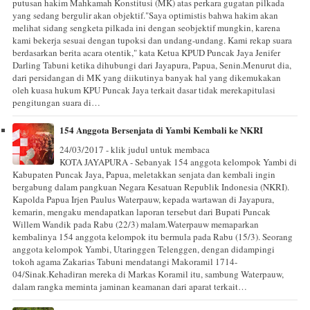
putusan hakim Mahkamah Konstitusi (MK) atas perkara gugatan pilkada
yang sedang bergulir akan objektif."Saya optimistis bahwa hakim akan
melihat sidang sengketa pilkada ini dengan seobjektif mungkin, karena
kami bekerja sesuai dengan tupoksi dan undang-undang. Kami rekap suara
berdasarkan berita acara otentik," kata Ketua KPUD Puncak Jaya Jenifer
Darling Tabuni ketika dihubungi dari Jayapura, Papua, Senin.Menurut dia,
dari persidangan di MK yang diikutinya banyak hal yang dikemukakan
oleh kuasa hukum KPU Puncak Jaya terkait dasar tidak merekapitulasi
pengitungan suara di…
154 Anggota Bersenjata di Yambi Kembali ke NKRI
24/03/2017 - klik judul untuk membaca
KOTA JAYAPURA - Sebanyak 154 anggota kelompok Yambi di
Kabupaten Puncak Jaya, Papua, meletakkan senjata dan kembali ingin
bergabung dalam pangkuan Negara Kesatuan Republik Indonesia (NKRI).
Kapolda Papua Irjen Paulus Waterpauw, kepada wartawan di Jayapura,
kemarin, mengaku mendapatkan laporan tersebut dari Bupati Puncak
Willem Wandik pada Rabu (22/3) malam.Waterpauw memaparkan
kembalinya 154 anggota kelompok itu bermula pada Rabu (15/3). Seorang
anggota kelompok Yambi, Uta­ringgen Telenggen, dengan didampingi
tokoh agama Zakarias Tabuni mendatangi Makoramil 1714-
04/Sinak.Kehadiran mereka di Markas Koramil itu, sambung Waterpauw,
dalam rangka meminta jaminan keamanan dari aparat terkait…