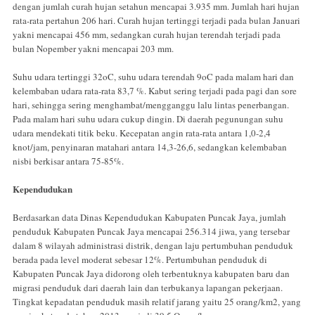
dengan jumlah curah hujan setahun mencapai 3.935 mm. Jumlah hari hujan
rata-rata pertahun 206 hari. Curah hujan tertinggi terjadi pada bulan Januari
yakni mencapai 456 mm, sedangkan curah hujan terendah terjadi pada
bulan Nopember yakni mencapai 203 mm.
Suhu udara tertinggi 32oC, suhu udara terendah 9oC pada malam hari dan
kelembaban udara rata-rata 83,7 %. Kabut sering terjadi pada pagi dan sore
hari, sehingga sering menghambat/mengganggu lalu lintas penerbangan.
Pada malam hari suhu udara cukup dingin. Di daerah pegunungan suhu
udara mendekati titik beku. Kecepatan angin rata-rata antara 1,0-2,4
knot/jam, penyinaran matahari antara 14,3-26,6, sedangkan kelembaban
nisbi berkisar antara 75-85%.
Kependudukan
Berdasarkan data Dinas Kependudukan Kabupaten Puncak Jaya, jumlah
penduduk Kabupaten Puncak Jaya mencapai 256.314 jiwa, yang tersebar
dalam 8 wilayah administrasi distrik, dengan laju pertumbuhan penduduk
berada pada level moderat sebesar 12%. Pertumbuhan penduduk di
Kabupaten Puncak Jaya didorong oleh terbentuknya kabupaten baru dan
migrasi penduduk dari daerah lain dan terbukanya lapangan pekerjaan.
Tingkat kepadatan penduduk masih relatif jarang yaitu 25 orang/km2, yang