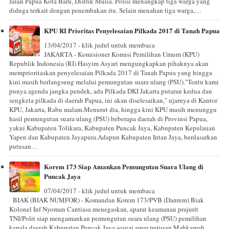
Jalan Papua Kota Baru, Distrik Mulia. Polisi menangkap tiga warga yang
diduga terkait dengan penembakan itu. Selain menahan tiga warga,…
KPU RI Prioritas Penyelesaian Pilkada 2017 di Tanah Papua
13/04/2017 - klik judul untuk membaca
JAKARTA - Komisioner Komisi Pemilihan Umum (KPU)
Republik Indonesia (RI) Hasyim Asyari mengungkapkan pihaknya akan
memprioritaskan penyelesaian Pilkada 2017 di Tanah Papua yang hingga
kini masih berlangsung melalui pemungutan suara ulang (PSU)."Tentu kami
punya agenda jangka pendek, ada Pilkada DKI Jakarta putaran kedua dan
sengketa pilkada di daerah Papua, ini akan diselesaikan," ujarnya di Kantor
KPU, Jakarta, Rabu malam.Menurut dia, hingga kini KPU masih menunggu
hasil pemungutan suara ulang (PSU) beberapa daerah di Provinsi Papua,
yakni Kabupaten Tolikara, Kabupaten Puncak Jaya, Kabupaten Kepulauan
Yapen dan Kabupaten Jayapura.Adapun Kabupaten Intan Jaya, berdasarkan
putusan…
Korem 173 Siap Amankan Pemungutan Suara Ulang di
Puncak Jaya
07/04/2017 - klik judul untuk membaca
BIAK (BIAK NUMFOR) - Komandan Korem 173/PVB (Danrem) Biak
Kolonel Inf Nyoman Cantiasa menegaskan, aparat keamanan prajurit
TNI/Polri siap mengamankan pemungutan suara ulang (PSU) pemilihan
kepala daerah Kabupaten Puncak Jaya sesuai amar putusan Mahkamah