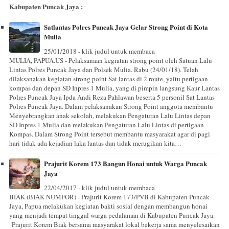
Kabupaten Puncak Jaya :
Satlantas Polres Puncak Jaya Gelar Strong Point di Kota
Mulia
25/01/2018 - klik judul untuk membaca
MULIA, PAPUA.US - Pelaksanaan kegiatan strong point oleh Satuan Lalu
Lintas Polres Puncak Jaya dan Polsek Mulia. Rabu (24/01/18). Telah
dilaksanakan kegiatan strong point Sat lantas di 2 route, yaitu pertigaan
kompas dan depan SD Inpres 1 Mulia, yang di pimpin langsung Kaur Lantas
Polres Puncak Jaya Ipda Andi Reza Pahlawan beserta 5 personil Sat Lantas
Polres Puncak Jaya. Dalam pelaksanakan Strong Point anggota membantu
Menyebrangkan anak sekolah, melakukan Pengaturan Lalu Lintas depan
SD Inpres 1 Mulia dan melakukan Pengaturan Lalu Lintas di pertigaan
Kompas. Dalam Strong Point tersebut membantu masyarakat agar di pagi
hari tidak ada kejadian laka lantas dan tidak merugikan kita…
Prajurit Korem 173 Bangun Honai untuk Warga Puncak
Jaya
22/04/2017 - klik judul untuk membaca
BIAK (BIAK NUMFOR) - Prajurit Korem 173/PVB di Kabupaten Puncak
Jaya, Papua melakukan kegiatan bakti sosial dengan membangun honai
yang menjadi tempat tinggal warga pedalaman di Kabupaten Puncak Jaya.
"Prajurit Korem Biak bersama masyarakat lokal bekerja sama menyelesaikan