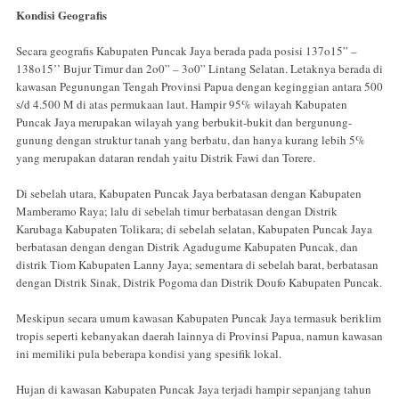
Kondisi Geografis
Secara geografis Kabupaten Puncak Jaya berada pada posisi 137o15” –
138o15’’ Bujur Timur dan 2o0” – 3o0” Lintang Selatan. Letaknya berada di
kawasan Pegunungan Tengah Provinsi Papua dengan keginggian antara 500
s/d 4.500 M di atas permukaan laut. Hampir 95% wilayah Kabupaten
Puncak Jaya merupakan wilayah yang berbukit-bukit dan bergunung-
gunung dengan struktur tanah yang berbatu, dan hanya kurang lebih 5%
yang merupakan dataran rendah yaitu Distrik Fawi dan Torere.
Di sebelah utara, Kabupaten Puncak Jaya berbatasan dengan Kabupaten
Mamberamo Raya; lalu di sebelah timur berbatasan dengan Distrik
Karubaga Kabupaten Tolikara; di sebelah selatan, Kabupaten Puncak Jaya
berbatasan dengan dengan Distrik Agadugume Kabupaten Puncak, dan
distrik Tiom Kabupaten Lanny Jaya; sementara di sebelah barat, berbatasan
dengan Distrik Sinak, Distrik Pogoma dan Distrik Doufo Kabupaten Puncak.
Meskipun secara umum kawasan Kabupaten Puncak Jaya termasuk beriklim
tropis seperti kebanyakan daerah lainnya di Provinsi Papua, namun kawasan
ini memiliki pula beberapa kondisi yang spesifik lokal.
Hujan di kawasan Kabupaten Puncak Jaya terjadi hampir sepanjang tahun