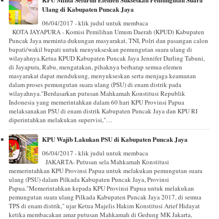
Ulang di Kabupaten Puncak Jaya
06/04/2017 - klik judul untuk membaca
KOTA JAYAPURA - Komisi Pemilihan Umum Daerah (KPUD) Kabupaten
Puncak Jaya meminta dukungan masyarakat, TNI, Polri dan pasangan calon
bupati/wakil bupati untuk menyukseskan pemungutan suara ulang di
wilayahnya.Ketua KPUD Kabupaten Puncak Jaya Jennifer Darling Tabuni,
di Jayapura, Rabu, mengatakan, pihaknya berharap semua elemen
masyarakat dapat mendukung, menyukseskan serta menjaga keamanan
dalam proses pemungutan suara ulang (PSU) di enam distrik pada
wilayahnya."Berdasarkan putusan Mahkamah Konstitusi Republik
Indonesia yang memerintahkan dalam 60 hari KPU Provinsi Papua
melaksanakan PSU di enam distrik Kabupaten Puncak Jaya dan KPU RI
diperintahkan melakukan supervisi,"…
KPU Wajib Lakukan PSU di Kabupaten Puncak Jaya
06/04/2017 - klik judul untuk membaca
JAKARTA- Putusan sela Mahkamah Konstitusi
memerintahkan KPU Provinsi Papua untuk melakukan pemungutan suara
ulang (PSU) dalam Pilkada Kabupaten Puncak Jaya, Provinsi
Papua."Memerintahkan kepada KPU Provinsi Papua untuk melakukan
pemungutan suara ulang Pilkada Kabupaten Puncak Jaya 2017, di semua
TPS di enam distrik," ujar Ketua Majelis Hakim Konstitusi Arief Hidayat
ketika membacakan amar putusan Mahkamah di Gedung MK Jakarta,