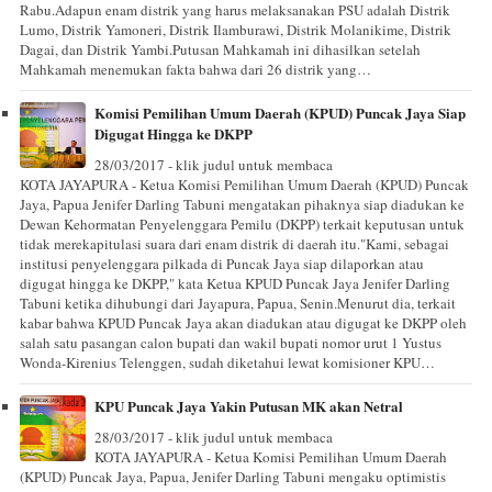
Rabu.Adapun enam distrik yang harus melaksanakan PSU adalah Distrik
Lumo, Distrik Yamoneri, Distrik Ilamburawi, Distrik Molanikime, Distrik
Dagai, dan Distrik Yambi.Putusan Mahkamah ini dihasilkan setelah
Mahkamah menemukan fakta bahwa dari 26 distrik yang…
Komisi Pemilihan Umum Daerah (KPUD) Puncak Jaya Siap
Digugat Hingga ke DKPP
28/03/2017 - klik judul untuk membaca
KOTA JAYAPURA - Ketua Komisi Pemilihan Umum Daerah (KPUD) Puncak
Jaya, Papua Jenifer Darling Tabuni mengatakan pihaknya siap diadukan ke
Dewan Kehormatan Penyelenggara Pemilu (DKPP) terkait keputusan untuk
tidak merekapitulasi suara dari enam distrik di daerah itu."Kami, sebagai
institusi penyelenggara pilkada di Puncak Jaya siap dilaporkan atau
digugat hingga ke DKPP," kata Ketua KPUD Puncak Jaya Jenifer Darling
Tabuni ketika dihubungi dari Jayapura, Papua, Senin.Menurut dia, terkait
kabar bahwa KPUD Puncak Jaya akan diadukan atau digugat ke DKPP oleh
salah satu pasangan calon bupati dan wakil bupati nomor urut 1 Yustus
Wonda-Kirenius Telenggen, sudah diketahui lewat komisioner KPU…
KPU Puncak Jaya Yakin Putusan MK akan Netral
28/03/2017 - klik judul untuk membaca
KOTA JAYAPURA - Ketua Komisi Pemilihan Umum Daerah
(KPUD) Puncak Jaya, Papua, Jenifer Darling Tabuni mengaku optimistis