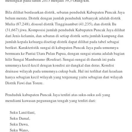
meningkat pada tahun 2013 menjadi 39,5 Orang/km.
Bila dilihat berdasarkan distrik, sebaran penduduk Kabupaten Puncak Jaya
belum merata. Distrik dengan jumlah penduduk terbanyak adalah distrik
Mulia (87,248), disusul distrik Tingginambut (41,235), dan distrik Ilu
(31,667) jiwa. Komposisi jumlah penduduk Kabupaten Puncak Jaya dilihat
dari Jenis kelamin, dan sebaran di setiap distrik serta jumlah kampung dan
jumlah kepala keluarga disetiap distrik dapat dilihat pada tabel sebagai
berikut. Karakteristik sungai di kabupaten Puncak Jaya pada umumnya
bermuara ke Pantai Utara Pulau Papua, dengan sungai utama adalah bagian
hilir Sungai Mamberamo (Roufear). Sungai-sungai di daerah ini pada
umumnya kecil-kecil dengan kondisi air dangkal dan deras. Kondisi
drainase wilayah pada umumnya cukup baik. Hal ini terlihat dari keadaan
hanya sebagian kecil wilayah yang tergenang yaitu sebagian dari wilayah
Distrik Fawi dan Torere.
Penduduk kabupaten Puncak Jaya terdiri atas suku-suku asli yang
mendiami kawasan pegunungan tengah yang terdiri dari:
Suku Lani/dani,
Suku Damal,
Suku Dawa,
Suku Wano,