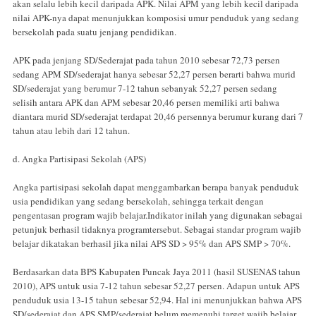
akan selalu lebih kecil daripada APK. Nilai APM yang lebih kecil daripada
nilai APK-nya dapat menunjukkan komposisi umur penduduk yang sedang
bersekolah pada suatu jenjang pendidikan.
APK pada jenjang SD/Sederajat pada tahun 2010 sebesar 72,73 persen
sedang APM SD/sederajat hanya sebesar 52,27 persen berarti bahwa murid
SD/sederajat yang berumur 7-12 tahun sebanyak 52,27 persen sedang
selisih antara APK dan APM sebesar 20,46 persen memiliki arti bahwa
diantara murid SD/sederajat terdapat 20,46 persennya berumur kurang dari 7
tahun atau lebih dari 12 tahun.
d. Angka Partisipasi Sekolah (APS)
Angka partisipasi sekolah dapat menggambarkan berapa banyak penduduk
usia pendidikan yang sedang bersekolah, sehingga terkait dengan
pengentasan program wajib belajar.Indikator inilah yang digunakan sebagai
petunjuk berhasil tidaknya programtersebut. Sebagai standar program wajib
belajar dikatakan berhasil jika nilai APS SD > 95% dan APS SMP > 70%.
Berdasarkan data BPS Kabupaten Puncak Jaya 2011 (hasil SUSENAS tahun
2010), APS untuk usia 7-12 tahun sebesar 52,27 persen. Adapun untuk APS
penduduk usia 13-15 tahun sebesar 52,94. Hal ini menunjukkan bahwa APS
SD/sederajat dan APS SMP/sederajat belum memenuhi target wajib belajar,