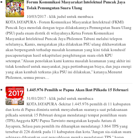
Forum Komunikasi Masyarakat Intelektual Puncak Jaya
Tolak Pemungutan Suara Ulang
10/03/2017 - klik judul untuk membaca
KOTA JAYAPURA - Forum Komunikasi Masyarakat Intelektual (FKMI)
Puncak Jaya menolak dengan tegas dilakukannya Pemungutan Suara Ulang
(PSU) pada enam distrik di wilayahnya.Ketua Forum Komunikasi
Masyarakat Intelektual Puncak Jaya Philemon Tabuni melalui telepon
selularnya, Kamis, mengatakan jika dilakukan PSU ulang dikhawatirkan
akan berpengaruh terhadap masalah keamanan yang kini tidak kondusif
pascapenetapan hasil rekapitulasi penghitungan suara oleh KPU
setempat."Alasan penolakan kami karena masalah keamanan yang akhir ini
tidak kondusif untuk masyarakat, juga pertimbangan biaya, dan juga energi
yang akan kembali terkuras jika PSU ini dilakukan," katanya.Menurut
Philemon, semua proses…
1.445.976 Pemilih se Papua Akan Ikut Pilkada 15 Februari
31/01/2017 - klik judul untuk membaca
KOTA JAYAPURA -Sekitar 1.445.976 pemilih di 11 kabupaten
dan kota di Papua diminta untuk menyalurkan suaranya saat pelaksanaan
pilkada serentak 15 Pebruari dengan mendatangi tempat pemilihan suara
(TPS).Anggota KPU Papua Tarwinto mengatakan kepada Antara di
Jayapura, Selasa para pemilih itu diharapkan mendatangi 3.864 TPS yang
tersebar di 226 distrik pada 11 kabupaten dan kota."Jangan sia-siakan suara
sehingga diharapkan saat pencoblosan mereka mendatangi TPS," harap