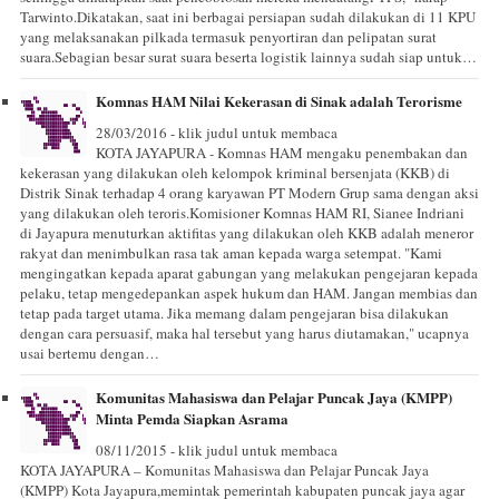
Tarwinto.Dikatakan, saat ini berbagai persiapan sudah dilakukan di 11 KPU
yang melaksanakan pilkada termasuk penyortiran dan pelipatan surat
suara.Sebagian besar surat suara beserta logistik lainnya sudah siap untuk…
Komnas HAM Nilai Kekerasan di Sinak adalah Terorisme
28/03/2016 - klik judul untuk membaca
KOTA JAYAPURA - Komnas HAM mengaku penembakan dan
kekerasan yang dilakukan oleh kelompok kriminal bersenjata (KKB) di
Distrik Sinak terhadap 4 orang karyawan PT Modern Grup sama dengan aksi
yang dilakukan oleh teroris.Komisioner Komnas HAM RI, Sianee Indriani
di Jayapura menuturkan aktifitas yang dilakukan oleh KKB adalah meneror
rakyat dan menimbulkan rasa tak aman kepada warga setempat. "Kami
mengingatkan kepada aparat gabungan yang melakukan pengejaran kepada
pelaku, tetap mengedepankan aspek hukum dan HAM. Jangan membias dan
tetap pada target utama. Jika memang dalam pengejaran bisa dilakukan
dengan cara persuasif, maka hal tersebut yang harus diutamakan," ucapnya
usai bertemu dengan…
Komunitas Mahasiswa dan Pelajar Puncak Jaya (KMPP)
Minta Pemda Siapkan Asrama
08/11/2015 - klik judul untuk membaca
KOTA JAYAPURA – Komunitas Mahasiswa dan Pelajar Puncak Jaya
(KMPP) Kota Jayapura,memintak pemerintah kabupaten puncak jaya agar