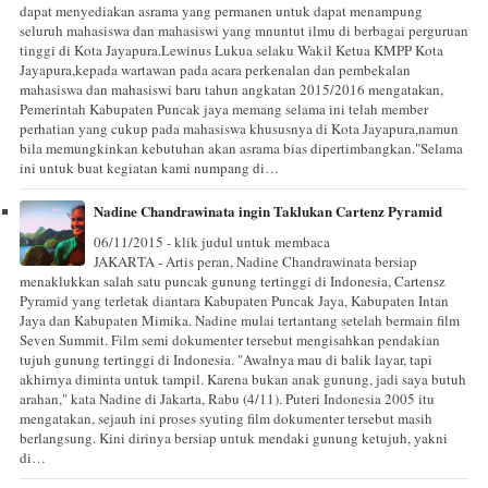
dapat menyediakan asrama yang permanen untuk dapat menampung
seluruh mahasiswa dan mahasiswi yang mnuntut ilmu di berbagai perguruan
tinggi di Kota Jayapura.Lewinus Lukua selaku Wakil Ketua KMPP Kota
Jayapura,kepada wartawan pada acara perkenalan dan pembekalan
mahasiswa dan mahasiswi baru tahun angkatan 2015/2016 mengatakan,
Pemerintah Kabupaten Puncak jaya memang selama ini telah member
perhatian yang cukup pada mahasiswa khususnya di Kota Jayapura,namun
bila memungkinkan kebutuhan akan asrama bias dipertimbangkan."Selama
ini untuk buat kegiatan kami numpang di…
Nadine Chandrawinata ingin Taklukan Cartenz Pyramid
06/11/2015 - klik judul untuk membaca
JAKARTA - Artis peran, Nadine Chandrawinata bersiap
menaklukkan salah satu puncak gunung tertinggi di Indonesia, Cartensz
Pyramid yang terletak diantara Kabupaten Puncak Jaya, Kabupaten Intan
Jaya dan Kabupaten Mimika. Nadine mulai tertantang setelah bermain film
Seven Summit. Film semi dokumenter tersebut mengisahkan pendakian
tujuh gunung tertinggi di Indonesia. "Awalnya mau di balik layar, tapi
akhirnya diminta untuk tampil. Karena bukan anak gunung, jadi saya butuh
arahan," kata Nadine di Jakarta, Rabu (4/11). Puteri Indonesia 2005 itu
mengatakan, sejauh ini proses syuting film dokumenter tersebut masih
berlangsung. Kini dirinya bersiap untuk mendaki gunung ketujuh, yakni
di…