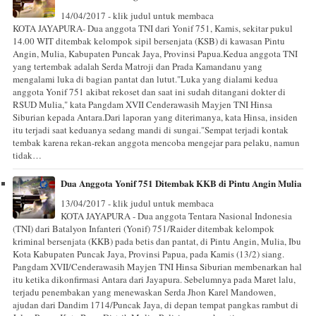
14/04/2017 - klik judul untuk membaca
KOTA JAYAPURA- Dua anggota TNI dari Yonif 751, Kamis, sekitar pukul
14.00 WIT ditembak kelompok sipil bersenjata (KSB) di kawasan Pintu
Angin, Mulia, Kabupaten Puncak Jaya, Provinsi Papua.Kedua anggota TNI
yang tertembak adalah Serda Matroji dan Prada Kamandanu yang
mengalami luka di bagian pantat dan lutut."Luka yang dialami kedua
anggota Yonif 751 akibat rekoset dan saat ini sudah ditangani dokter di
RSUD Mulia," kata Pangdam XVII Cenderawasih Mayjen TNI Hinsa
Siburian kepada Antara.Dari laporan yang diterimanya, kata Hinsa, insiden
itu terjadi saat keduanya sedang mandi di sungai."Sempat terjadi kontak
tembak karena rekan-rekan anggota mencoba mengejar para pelaku, namun
tidak…
Dua Anggota Yonif 751 Ditembak KKB di Pintu Angin Mulia
13/04/2017 - klik judul untuk membaca
KOTA JAYAPURA - Dua anggota Tentara Nasional Indonesia
(TNI) dari Batalyon Infanteri (Yonif) 751/Raider ditembak kelompok
kriminal bersenjata (KKB) pada betis dan pantat, di Pintu Angin, Mulia, Ibu
Kota Kabupaten Puncak Jaya, Provinsi Papua, pada Kamis (13/2) siang.
Pangdam XVII/Cenderawasih Mayjen TNI Hinsa Siburian membenarkan hal
itu ketika dikonfirmasi Antara dari Jayapura. Sebelumnya pada Maret lalu,
terjadu penembakan yang menewaskan Serda Jhon Karel Mandowen,
ajudan dari Dandim 1714/Puncak Jaya, di depan tempat pangkas rambut di