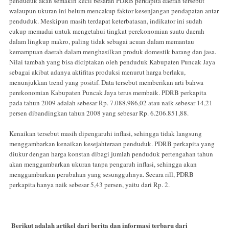
penduduk akan semakin kecil besaran PDRB perkapita daerah tersebut
walaupun ukuran ini belum mencakup faktor kesenjangan pendapatan antar
penduduk. Meskipun masih terdapat keterbatasan, indikator ini sudah
cukup memadai untuk mengetahui tingkat perekonomian suatu daerah
dalam lingkup makro, paling tidak sebagai acuan dalam memantau
kemampuan daerah dalam menghasilkan produk domestik barang dan jasa.
Nilai tambah yang bisa diciptakan oleh penduduk Kabupaten Puncak Jaya
sebagai akibat adanya aktifitas produksi menurut harga berlaku,
menunjukkan trend yang positif. Data tersebut memberikan arti bahwa
perekonomian Kabupaten Puncak Jaya terus membaik. PDRB perkapita
pada tahun 2009 adalah sebesar Rp. 7.088.986,02 atau naik sebesar 14,21
persen dibandingkan tahun 2008 yang sebesar Rp. 6.206.851,88.
Kenaikan tersebut masih dipengaruhi inflasi, sehingga tidak langsung
menggambarkan kenaikan kesejahteraan penduduk. PDRB perkapita yang
diukur dengan harga konstan dibagi jumlah penduduk pertengahan tahun
akan menggambarkan ukuran tanpa pengaruh inflasi, sehingga akan
menggambarkan perubahan yang sesungguhnya. Secara rill, PDRB
perkapita hanya naik sebesar 5,43 persen, yaitu dari Rp. 2.
Berikut adalah artikel dari berita dan informasi terbaru dari