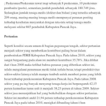
; Puskesmas/Puskesmas rawat inap sebanyak 8 puskesmas, 10 puskesmas
pembantu (pustu), sementara jumlah penduduk sebanyak 180.749 jiwa.
Sedangkan jumlah tenaga medis (dokter dan bidan) yang tersedia sebanyak
209 orang, masing-masing tenaga medis mempunyai peranan penting
terhadap kesehatan masyarakat dengan rata-rata setiap tenaga medis
melayani sekitar 865 penduduk Kabupaten Puncak Jaya.
Pertanian
Seperti kondisi secara umum di bagian pegunugan tengah, sektor pertanian
menjadi sektor yang memberikan kontribusi paling besar dalam
pembentukan PDRB Kabupaten Puncak Jaya. Pada tahun 2010, sektor yang
sangat bergantung pada alam ini memberi kontribusi 35,78%. Jika dilihat
dari t hun 2008 maka terlihat bahwa peranan yang diberikan sektor ini,
selalu mengalami penurunan meski tidak terlalu besar, tetapi produktivitas
sektor-sektor lainnya telah mampu tumbuh untuk memberi peran yang lebih
besar terhadap perekonomian Kabupaten Puncak Jaya. Pada tahun 2008
sektor yang pa ing banyak menyerap tenaga kerja ini berpengaruh 42,15
persen kemudian turun sedi it menjadi 38,23 persen di tahun 2009. Sektor-
sektor jasa menunjukkan hal yang berkebalikan dengan sektor pertanian.
Sektor ini memberi andil 21,94 persen terhadap perekonomian Kabupaten
Puncak Jaya pada tahun 2010, menigkat dibanding tahun-t hun