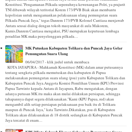
Konstitusi."Pengamanan Pilkada sepenuhnya kewenangan Polri, ya prajurit
TNI dibawah wilayah teritorial Korem 173/PVB Biak akan membantu
kepolisian untuk mengamankan pelaksanaan ulang pemungutan suara
Pilkada Puncak Jaya," tegas Danrem 173/PVB Kolonel Cantiasa menjawab
Antara seusai dialog dengan tokoh masyarakat di aula Makorem,
Kamis.Danrem Cantiasa mengakui, PSU merupakan keputusan lembaga
peradilan MK maka penyelenggara pilkada…
MK Putuskan Kabupaten Tolikara dan Puncak Jaya Gelar
Pemungutan Suara Ulang
06/04/2017 - klik judul untuk membaca
KOTA JAYAPURA - Mahkamah Konstitusi (MK) dalam amar putusannya
tentang sengketa pilkada memutuskan dua kabupaten di Papua
melaksanakan pemungutan suara ulang (psu) yaitu Kabupaten Tolikara dan
Kabupaten Puncak Jaya.Anggota Komisi Pemilihan Umum (KPU) Provinsi
Papua Tarwinto kepada Antara di Jayapura, Rabu mengatakan, dengan
adanya putusan MK itu maka akan mulai dilakukan persiapan, sehingga
tahapannya dapat segera dilaksanakan."Kami (KPU Papua, red) akan
mengambil alih setiap persiapan pelaksanaan psu baik itu di Tolikara
maupun di Puncak Jaya," kata Tarwinto.Dikatakan, psu di Kabupaten
Tolikara akan dilaksanakan di 18 distrik sedangkan di Kabupaten Puncak
Jaya tercatat di enam…
KPU Minta Seluruh Elemen Sukseskan Pemungutan Suara