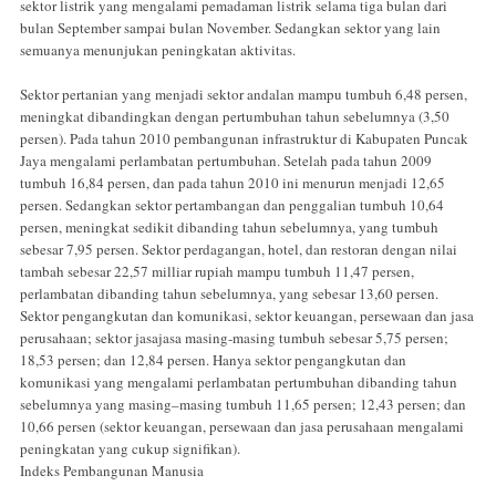
sektor listrik yang mengalami pemadaman listrik selama tiga bulan dari
bulan September sampai bulan November. Sedangkan sektor yang lain
semuanya menunjukan peningkatan aktivitas.
Sektor pertanian yang menjadi sektor andalan mampu tumbuh 6,48 persen,
meningkat dibandingkan dengan pertumbuhan tahun sebelumnya (3,50
persen). Pada tahun 2010 pembangunan infrastruktur di Kabupaten Puncak
Jaya mengalami perlambatan pertumbuhan. Setelah pada tahun 2009
tumbuh 16,84 persen, dan pada tahun 2010 ini menurun menjadi 12,65
persen. Sedangkan sektor pertambangan dan penggalian tumbuh 10,64
persen, meningkat sedikit dibanding tahun sebelumnya, yang tumbuh
sebesar 7,95 persen. Sektor perdagangan, hotel, dan restoran dengan nilai
tambah sebesar 22,57 milliar rupiah mampu tumbuh 11,47 persen,
perlambatan dibanding tahun sebelumnya, yang sebesar 13,60 persen.
Sektor pengangkutan dan komunikasi, sektor keuangan, persewaan dan jasa
perusahaan; sektor jasajasa masing-masing tumbuh sebesar 5,75 persen;
18,53 persen; dan 12,84 persen. Hanya sektor pengangkutan dan
komunikasi yang mengalami perlambatan pertumbuhan dibanding tahun
sebelumnya yang masing–masing tumbuh 11,65 persen; 12,43 persen; dan
10,66 persen (sektor keuangan, persewaan dan jasa perusahaan mengalami
peningkatan yang cukup signifikan).
Indeks Pembangunan Manusia