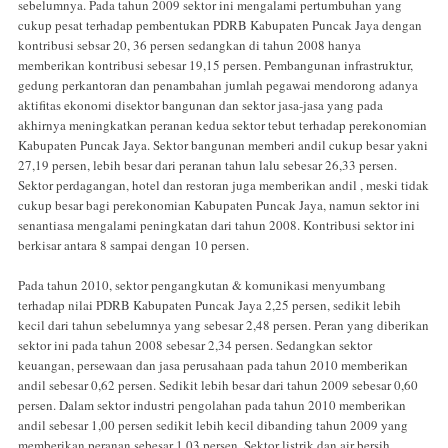
sebelumnya. Pada tahun 2009 sektor ini mengalami pertumbuhan yang
cukup pesat terhadap pembentukan PDRB Kabupaten Puncak Jaya dengan
kontribusi sebsar 20, 36 persen sedangkan di tahun 2008 hanya
memberikan kontribusi sebesar 19,15 persen. Pembangunan infrastruktur,
gedung perkantoran dan penambahan jumlah pegawai mendorong adanya
aktifitas ekonomi disektor bangunan dan sektor jasa-jasa yang pada
akhirnya meningkatkan peranan kedua sektor tebut terhadap perekonomian
Kabupaten Puncak Jaya. Sektor bangunan memberi andil cukup besar yakni
27,19 persen, lebih besar dari peranan tahun lalu sebesar 26,33 persen.
Sektor perdagangan, hotel dan restoran juga memberikan andil , meski tidak
cukup besar bagi perekonomian Kabupaten Puncak Jaya, namun sektor ini
senantiasa mengalami peningkatan dari tahun 2008. Kontribusi sektor ini
berkisar antara 8 sampai dengan 10 persen.
Pada tahun 2010, sektor pengangkutan & komunikasi menyumbang
terhadap nilai PDRB Kabupaten Puncak Jaya 2,25 persen, sedikit lebih
kecil dari tahun sebelumnya yang sebesar 2,48 persen. Peran yang diberikan
sektor ini pada tahun 2008 sebesar 2,34 persen. Sedangkan sektor
keuangan, persewaan dan jasa perusahaan pada tahun 2010 memberikan
andil sebesar 0,62 persen. Sedikit lebih besar dari tahun 2009 sebesar 0,60
persen. Dalam sektor industri pengolahan pada tahun 2010 memberikan
andil sebesar 1,00 persen sedikit lebih kecil dibanding tahun 2009 yang
memberikan peranan sebesar 1,03 persen. Sektor listrik dan air bersih