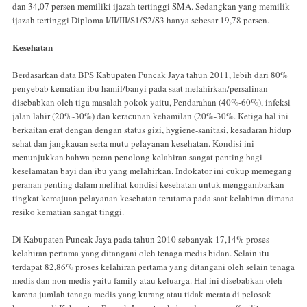
dan 34,07 persen memiliki ijazah tertinggi SMA. Sedangkan yang memilik
ijazah tertinggi Diploma I/II/III/S1/S2/S3 hanya sebesar 19,78 persen.
Kesehatan
Berdasarkan data BPS Kabupaten Puncak Jaya tahun 2011, lebih dari 80%
penyebab kematian ibu hamil/banyi pada saat melahirkan/persalinan
disebabkan oleh tiga masalah pokok yaitu, Pendarahan (40%-60%), infeksi
jalan lahir (20%-30%) dan keracunan kehamilan (20%-30%. Ketiga hal ini
berkaitan erat dengan dengan status gizi, hygiene-sanitasi, kesadaran hidup
sehat dan jangkauan serta mutu pelayanan kesehatan. Kondisi ini
menunjukkan bahwa peran penolong kelahiran sangat penting bagi
keselamatan bayi dan ibu yang melahirkan. Indokator ini cukup memegang
peranan penting dalam melihat kondisi kesehatan untuk menggambarkan
tingkat kemajuan pelayanan kesehatan terutama pada saat kelahiran dimana
resiko kematian sangat tinggi.
Di Kabupaten Puncak Jaya pada tahun 2010 sebanyak 17,14% proses
kelahiran pertama yang ditangani oleh tenaga medis bidan. Selain itu
terdapat 82,86% proses kelahiran pertama yang ditangani oleh selain tenaga
medis dan non medis yaitu family atau keluarga. Hal ini disebabkan oleh
karena jumlah tenaga medis yang kurang atau tidak merata di pelosok