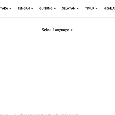
UTARA
TENGAH
GUNUNG
SELATAN
TIMUR
HIGHL
Select Language
▼
roliga 2013, Valeria Manokwari Siap Raih Hasil Terbaik