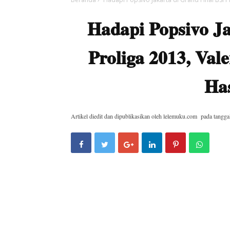
Hadapi Popsivo Ja
Proliga 2013, Val
Has
Artikel diedit dan dipublikasikan oleh
lelemuku.com
pada tangga