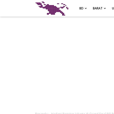
-->
BD
BARAT
Beranda
›
Hadapi Popsivo Jakarta di Grand Final BSI P