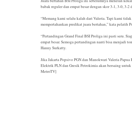
Juara bertahan BSI Proliga ini sebelumnya menelan keka
babak reguler dan empat besar dengan skor 3-1, 3-0, 3-2 
“Memang kami selalu kalah dari Valeria. Tapi kami tidak
mempertahankan predikat juara bertahan,” kata pelatih 
“Pertandingan Grand Final BSI Proliga ini pasti seru. Si
empat besar. Semoga pertandingan nanti bisa menjadi tont
Hanny Surkatty.
Jika Jakarta Popsivo PGN dan Manokwari Valeria Papua B
Elektrik PLN dan Gresik Petrokimia akan bersaing untuk m
MetroTV]