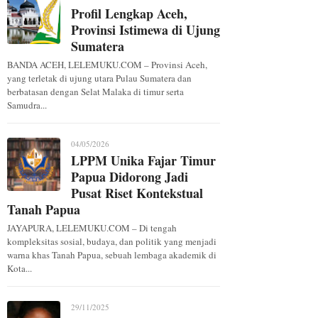
Profil Lengkap Aceh,
Provinsi Istimewa di Ujung
Sumatera
BANDA ACEH, LELEMUKU.COM – Provinsi Aceh,
yang terletak di ujung utara Pulau Sumatera dan
berbatasan dengan Selat Malaka di timur serta
Samudra...
04/05/2026
LPPM Unika Fajar Timur
Papua Didorong Jadi
Pusat Riset Kontekstual
Tanah Papua
JAYAPURA, LELEMUKU.COM – Di tengah
kompleksitas sosial, budaya, dan politik yang menjadi
warna khas Tanah Papua, sebuah lembaga akademik di
Kota...
29/11/2025