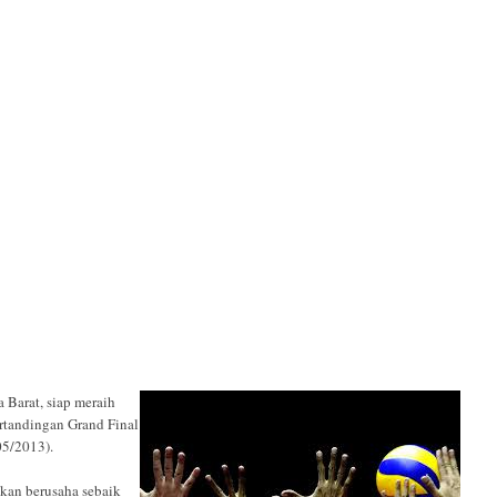
 Barat, siap meraih
rtandingan Grand Final
05/2013).
kan berusaha sebaik