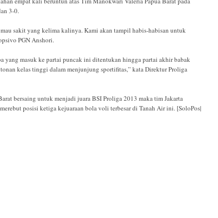
lahan empat kali beruntun atas Tim Manokwari Valeria Papua Barat pada
dan 3-0.
 mau sakit yang kelima kalinya. Kami akan tampil habis-habisan untuk
Popsivo PGN Anshori.
apa yang masuk ke partai puncak ini ditentukan hingga partai akhir babak
onan kelas tinggi dalam menjunjung sportifitas,” kata Direktur Proliga
arat bersaing untuk menjadi juara BSI Proliga 2013 maka tim Jakarta
erebut posisi ketiga kejuaraan bola voli terbesar di Tanah Air ini. [SoloPos|