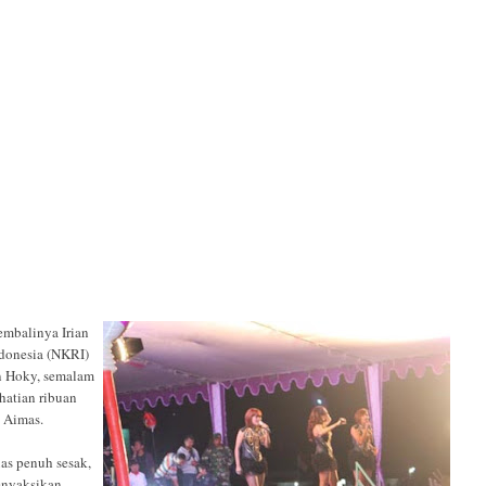
mbalinya Irian
ndonesia (NKRI)
an Hoky, semalam
hatian ribuan
 Aimas.
as penuh sesak,
enyaksikan