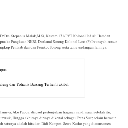
g Dr.Drs. Stepanus Malak,M.Si, Kasrem 171/PVT Kolonel Inf Ali Hamdan
ua ke Pangkuan NKRI, Danlanal Sorong Kolonel Laut (P) Irvansyah, unsur
ingkup Pemkab dan dan Pemkot Sorong serta tamu undangan lainnya.
apua
leng dan Yohanis Bassang Terhenti akibat
nnya, Aku Papua, disusul pertunjukan fragmen sandiwara. Setelah itu,
musik, Hingga akhirnya dirinya dikenal sebagai Frans Sisir, selain bermain
lah satunya adalah hits dari Didi Kempot, Sewu Kutho yang diaransemen