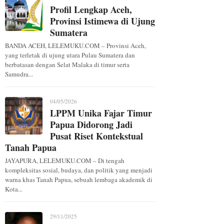
Profil Lengkap Aceh,
Provinsi Istimewa di Ujung
Sumatera
BANDA ACEH, LELEMUKU.COM – Provinsi Aceh,
yang terletak di ujung utara Pulau Sumatera dan
berbatasan dengan Selat Malaka di timur serta
Samudra...
04/05/2026
LPPM Unika Fajar Timur
Papua Didorong Jadi
Pusat Riset Kontekstual
Tanah Papua
JAYAPURA, LELEMUKU.COM – Di tengah
kompleksitas sosial, budaya, dan politik yang menjadi
warna khas Tanah Papua, sebuah lembaga akademik di
Kota...
29/11/2025