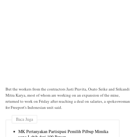
But the workers from the contractors Jasti Pravita, Osato Seike and Srikandi
Mitra Karya, most of whom are working on an expansion of the mine,
returned to work on Friday after reaching a deal on salaries, a spokeswoman
for Freeport's Indonesian unit said.
Baca Juga
MK Pertanyakan Partisipasi Pemilih Pilbup Mimika
yang Lebih dari 100 Persen