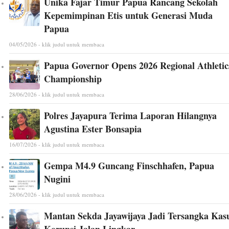
Unika Fajar Timur Papua Rancang Sekolah
Kepemimpinan Etis untuk Generasi Muda
Papua
04/05/2026 - klik judul untuk membaca
Papua Governor Opens 2026 Regional Athletic
Championship
28/06/2026 - klik judul untuk membaca
Polres Jayapura Terima Laporan Hilangnya
Agustina Ester Bonsapia
16/07/2026 - klik judul untuk membaca
Gempa M4.9 Guncang Finschhafen, Papua
Nugini
28/06/2026 - klik judul untuk membaca
Mantan Sekda Jayawijaya Jadi Tersangka Kas