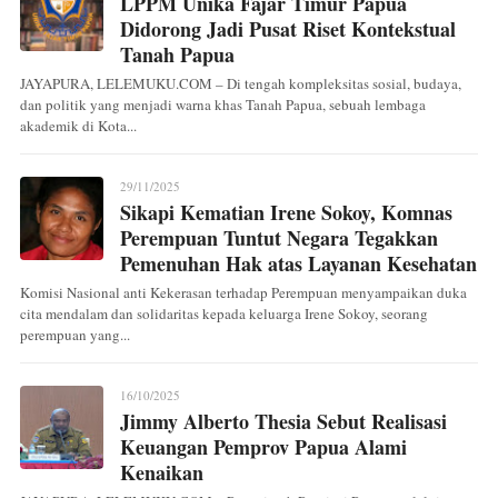
LPPM Unika Fajar Timur Papua
Didorong Jadi Pusat Riset Kontekstual
Tanah Papua
JAYAPURA, LELEMUKU.COM – Di tengah kompleksitas sosial, budaya,
dan politik yang menjadi warna khas Tanah Papua, sebuah lembaga
akademik di Kota...
29/11/2025
Sikapi Kematian Irene Sokoy, Komnas
Perempuan Tuntut Negara Tegakkan
Pemenuhan Hak atas Layanan Kesehatan
Komisi Nasional anti Kekerasan terhadap Perempuan menyampaikan duka
cita mendalam dan solidaritas kepada keluarga Irene Sokoy, seorang
perempuan yang...
16/10/2025
Jimmy Alberto Thesia Sebut Realisasi
Keuangan Pemprov Papua Alami
Kenaikan