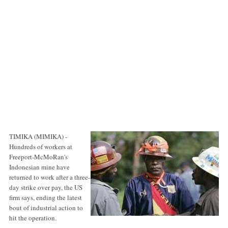
TIMIKA (MIMIKA) -
Hundreds of workers at
Freeport-McMoRan's
Indonesian mine have
returned to work after a three-
day strike over pay, the US
firm says, ending the latest
bout of industrial action to
hit the operation.