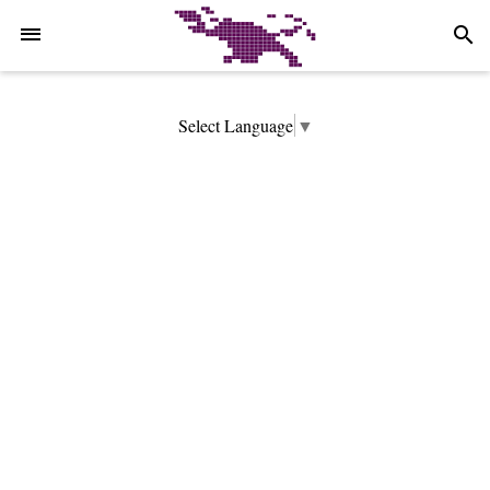
-->
search
Select Language
▼