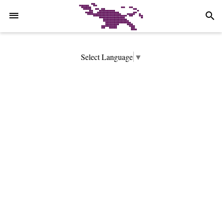
-->
search
Select Language
▼