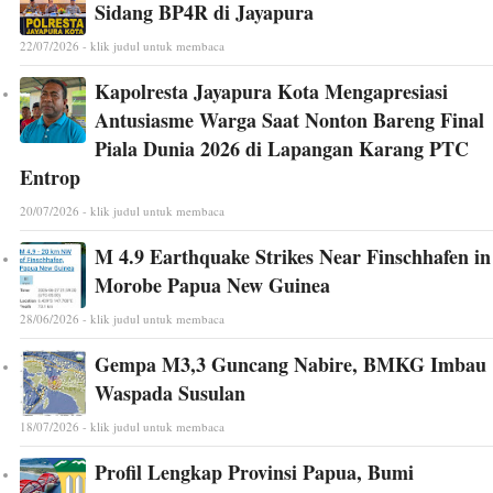
Sidang BP4R di Jayapura
22/07/2026 - klik judul untuk membaca
Kapolresta Jayapura Kota Mengapresiasi
Antusiasme Warga Saat Nonton Bareng Final
Piala Dunia 2026 di Lapangan Karang PTC
Entrop
20/07/2026 - klik judul untuk membaca
M 4.9 Earthquake Strikes Near Finschhafen in
Morobe Papua New Guinea
28/06/2026 - klik judul untuk membaca
Gempa M3,3 Guncang Nabire, BMKG Imbau
Waspada Susulan
18/07/2026 - klik judul untuk membaca
Profil Lengkap Provinsi Papua, Bumi