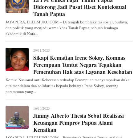
Didorong Jadi Pusat Riset Kontekstual
Tanah Papua
JAYAPURA, LELEMUKU.COM – Di tengah kompleksitas sosial, budaya,
dan politik yang menjadi warna khas Tanah Papua, sebuah lembaga
akademik di Kota...
29/11/2025
Sikapi Kematian Irene Sokoy, Komnas
Perempuan Tuntut Negara Tegakkan
Pemenuhan Hak atas Layanan Kesehatan
Komisi Nasional anti Kekerasan terhadap Perempuan menyampaikan duka
cita mendalam dan solidaritas kepada keluarga Irene Sokoy, seorang
perempuan yang...
16/10/2025
Jimmy Alberto Thesia Sebut Realisasi
Keuangan Pemprov Papua Alami
Kenaikan
JAYAPURA, LELEMUKU.COM – Pemerintah Provinsi Papua, melalui