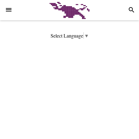
-->
search
Select Language
▼