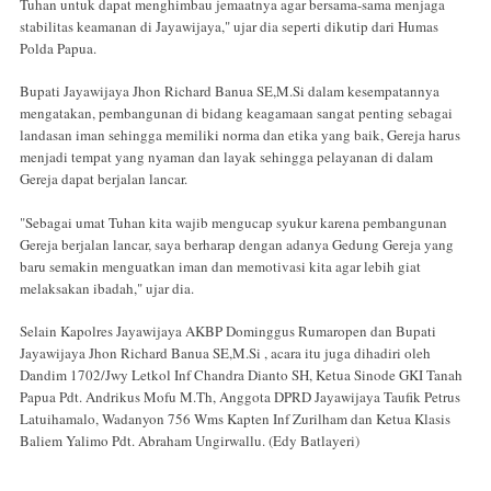
Tuhan untuk dapat menghimbau jemaatnya agar bersama-sama menjaga
stabilitas keamanan di Jayawijaya," ujar dia seperti dikutip dari Humas
Polda Papua.
Bupati Jayawijaya Jhon Richard Banua SE,M.Si dalam kesempatannya
mengatakan, pembangunan di bidang keagamaan sangat penting sebagai
landasan iman sehingga memiliki norma dan etika yang baik, Gereja harus
menjadi tempat yang nyaman dan layak sehingga pelayanan di dalam
Gereja dapat berjalan lancar.
"Sebagai umat Tuhan kita wajib mengucap syukur karena pembangunan
Gereja berjalan lancar, saya berharap dengan adanya Gedung Gereja yang
baru semakin menguatkan iman dan memotivasi kita agar lebih giat
melaksakan ibadah," ujar dia.
Selain Kapolres Jayawijaya AKBP Dominggus Rumaropen dan Bupati
Jayawijaya Jhon Richard Banua SE,M.Si , acara itu juga dihadiri oleh
Dandim 1702/Jwy Letkol Inf Chandra Dianto SH, Ketua Sinode GKI Tanah
Papua Pdt. Andrikus Mofu M.Th, Anggota DPRD Jayawijaya Taufik Petrus
Latuihamalo, Wadanyon 756 Wms Kapten Inf Zurilham dan Ketua Klasis
Baliem Yalimo Pdt. Abraham Ungirwallu. (Edy Batlayeri)