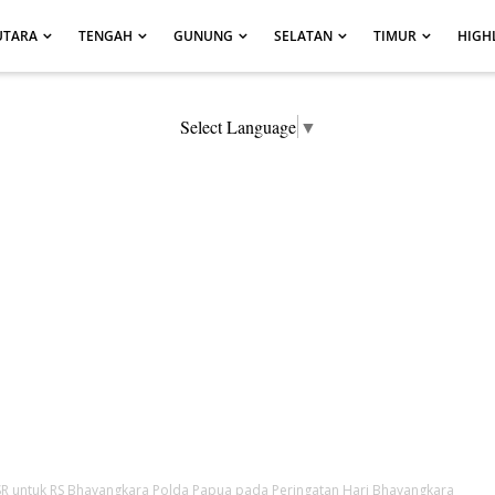
UTARA
TENGAH
GUNUNG
SELATAN
TIMUR
HIGH
Select Language
▼
CSR untuk RS Bhayangkara Polda Papua pada Peringatan Hari Bhayangkara