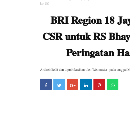
ke-80
BRI Region 18 Ja
CSR untuk RS Bhay
Peringatan Ha
Artikel diedit dan dipublikasikan oleh
Webmaster
pada tanggal
M