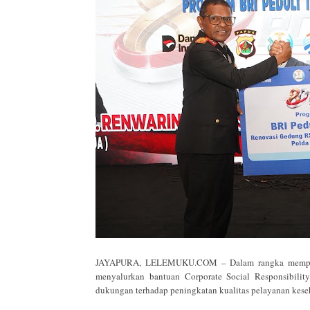
JAYAPURA, LELEMUKU.COM – Dalam rangka mempering
menyalurkan bantuan Corporate Social Responsibili
dukungan terhadap peningkatan kualitas pelayanan kese