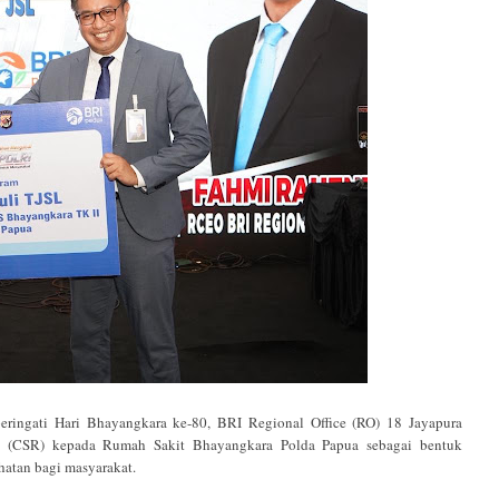
ati Hari Bhayangkara ke-80, BRI Regional Office (RO) 18 Jayapura
ty (CSR) kepada Rumah Sakit Bhayangkara Polda Papua sebagai bentuk
hatan bagi masyarakat.