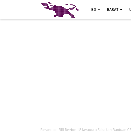
-->
BD
BARAT
Beranda
›
BRI Region 18 Jayapura Salurkan Bantuan 