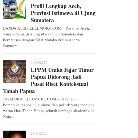
Profil Lengkap Aceh,
Provinsi Istimewa di Ujung
Sumatera
BANDA ACEH, LELEMUKU.COM – Provinsi Aceh,
yang terletak di ujung utara Pulau Sumatera dan
berbatasan dengan Selat Malaka di timur serta
Samudra...
04/05/2026
LPPM Unika Fajar Timur
Papua Didorong Jadi
Pusat Riset Kontekstual
Tanah Papua
JAYAPURA, LELEMUKU.COM – Di tengah
kompleksitas sosial, budaya, dan politik yang menjadi
warna khas Tanah Papua, sebuah lembaga akademik di
Kota...
29/11/2025