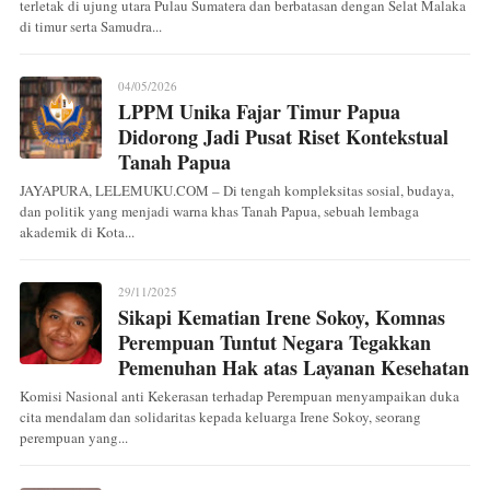
terletak di ujung utara Pulau Sumatera dan berbatasan dengan Selat Malaka
di timur serta Samudra...
04/05/2026
LPPM Unika Fajar Timur Papua
Didorong Jadi Pusat Riset Kontekstual
Tanah Papua
JAYAPURA, LELEMUKU.COM – Di tengah kompleksitas sosial, budaya,
dan politik yang menjadi warna khas Tanah Papua, sebuah lembaga
akademik di Kota...
29/11/2025
Sikapi Kematian Irene Sokoy, Komnas
Perempuan Tuntut Negara Tegakkan
Pemenuhan Hak atas Layanan Kesehatan
Komisi Nasional anti Kekerasan terhadap Perempuan menyampaikan duka
cita mendalam dan solidaritas kepada keluarga Irene Sokoy, seorang
perempuan yang...