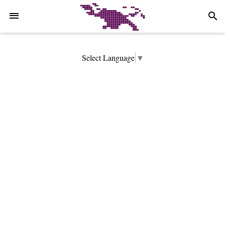
-->
search
Select Language
▼