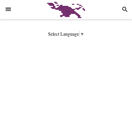
-->
search
Select Language
▼