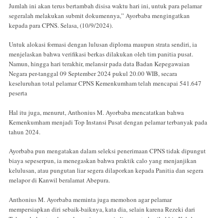
Jumlah ini akan terus bertambah disisa waktu hari ini, untuk para pelamar
segeralah melakukan submit dokumennya,” Ayorbaba mengingatkan
kepada para CPNS. Selasa, (10/9/2024).
Untuk alokasi formasi dengan lulusan diploma maupun strata sendiri, ia
menjelaskan bahwa verifikasi berkas dilakukan oleh tim panitia pusat.
Namun, hingga hari terakhir, melansir pada data Badan Kepegawaian
Negara per-tanggal 09 September 2024 pukul 20.00 WIB, secara
keseluruhan total pelamar CPNS Kemenkumham telah mencapai 541.647
peserta
Hal itu juga, menurut, Anthonius M. Ayorbaba mencatatkan bahwa
Kemenkumham menjadi Top Instansi Pusat dengan pelamar terbanyak pada
tahun 2024.
Ayorbaba pun mengatakan dalam seleksi penerimaan CPNS tidak dipungut
biaya sepeserpun, ia menegaskan bahwa praktik calo yang menjanjikan
kelulusan, atau pungutan liar segera dilaporkan kepada Panitia dan segera
melapor di Kanwil beralamat Abepura.
Anthonius M. Ayorbaba meminta juga memohon agar pelamar
mempersiapkan diri sebaik-baiknya, kata dia, selain karena Rezeki dari