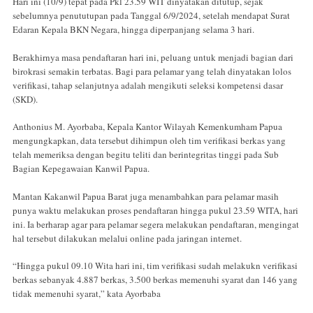
Hari ini (10/9) tepat pada Pkl 23.59 WIT dinyatakan ditutup, sejak
sebelumnya penututupan pada Tanggal 6/9/2024, setelah mendapat Surat
Edaran Kepala BKN Negara, hingga diperpanjang selama 3 hari.
Berakhirnya masa pendaftaran hari ini, peluang untuk menjadi bagian dari
birokrasi semakin terbatas. Bagi para pelamar yang telah dinyatakan lolos
verifikasi, tahap selanjutnya adalah mengikuti seleksi kompetensi dasar
(SKD).
Anthonius M. Ayorbaba, Kepala Kantor Wilayah Kemenkumham Papua
mengungkapkan, data tersebut dihimpun oleh tim verifikasi berkas yang
telah memeriksa dengan begitu teliti dan berintegritas tinggi pada Sub
Bagian Kepegawaian Kanwil Papua.
Mantan Kakanwil Papua Barat juga menambahkan para pelamar masih
punya waktu melakukan proses pendaftaran hingga pukul 23.59 WITA, hari
ini. Ia berharap agar para pelamar segera melakukan pendaftaran, mengingat
hal tersebut dilakukan melalui online pada jaringan internet.
“Hingga pukul 09.10 Wita hari ini, tim verifikasi sudah melakukn verifikasi
berkas sebanyak 4.887 berkas, 3.500 berkas memenuhi syarat dan 146 yang
tidak memenuhi syarat,” kata Ayorbaba