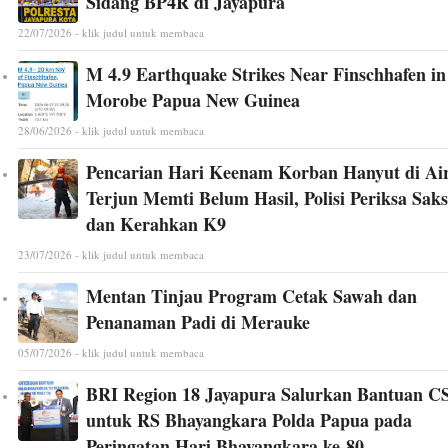
Sidang BP4R di Jayapura
22/07/2026 - klik judul untuk membaca
M 4.9 Earthquake Strikes Near Finschhafen in
Morobe Papua New Guinea
28/06/2026 - klik judul untuk membaca
Pencarian Hari Keenam Korban Hanyut di Ai
Terjun Memti Belum Hasil, Polisi Periksa Saks
dan Kerahkan K9
23/07/2026 - klik judul untuk membaca
Mentan Tinjau Program Cetak Sawah dan
Penanaman Padi di Merauke
05/07/2026 - klik judul untuk membaca
BRI Region 18 Jayapura Salurkan Bantuan C
untuk RS Bhayangkara Polda Papua pada
Peringatan Hari Bhayangkara ke-80