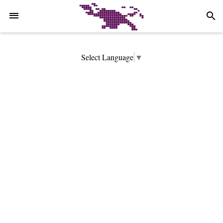
-->
search
Select Language
▼