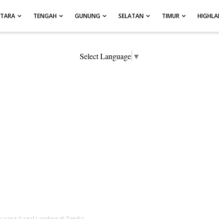
UTARA
TENGAH
GUNUNG
SELATAN
TIMUR
HIGHL
Select Language
▼
 yang Gagal Landing di Timika