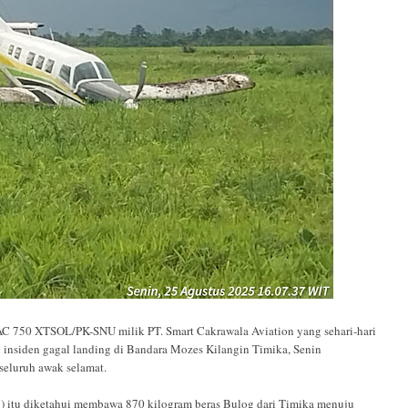
50 XTSOL/PK-SNU milik PT. Smart Cakrawala Aviation yang sehari-hari
i insiden gagal landing di Bandara Mozes Kilangin Timika, Senin
seluruh awak selamat.
) itu diketahui membawa 870 kilogram beras Bulog dari Timika menuju