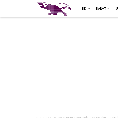
-->
BD
BARAT
Beranda
›
Pesawat Bunga Persada Pengangkut Logistik