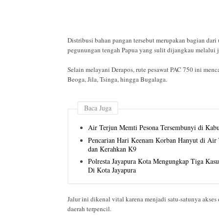
Distribusi bahan pangan tersebut merupakan bagian dari 
pegunungan tengah Papua yang sulit dijangkau melalui ja
Selain melayani Derapos, rute pesawat PAC 750 ini mencak
Beoga, Jila, Tsinga, hingga Bugalaga.
Baca Juga
Air Terjun Memti Pesona Tersembunyi di Kab
Pencarian Hari Keenam Korban Hanyut di Air T
dan Kerahkan K9
Polresta Jayapura Kota Mengungkap Tiga Kas
Di Kota Jayapura
Jalur ini dikenal vital karena menjadi satu-satunya akse
daerah terpencil.