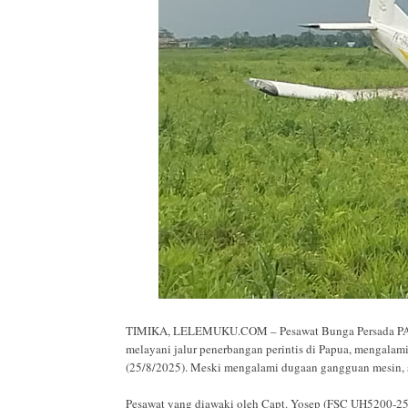
TIMIKA, LELEMUKU.COM – Pesawat Bunga Persada PAC 7
melayani jalur penerbangan perintis di Papua, mengalam
(25/8/2025). Meski mengalami dugaan gangguan mesin, 
Pesawat yang diawaki oleh Capt. Yosep (FSC UH5200-25