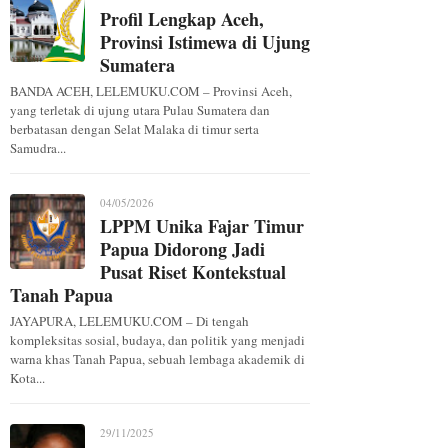
Profil Lengkap Aceh,
Provinsi Istimewa di Ujung
Sumatera
BANDA ACEH, LELEMUKU.COM – Provinsi Aceh,
yang terletak di ujung utara Pulau Sumatera dan
berbatasan dengan Selat Malaka di timur serta
Samudra...
04/05/2026
LPPM Unika Fajar Timur
Papua Didorong Jadi
Pusat Riset Kontekstual
Tanah Papua
JAYAPURA, LELEMUKU.COM – Di tengah
kompleksitas sosial, budaya, dan politik yang menjadi
warna khas Tanah Papua, sebuah lembaga akademik di
Kota...
29/11/2025