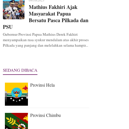
09/10/2025
Mathius Fakhiri Ajak
Masyarakat Papua
Bersatu Pasca Pilkada dan
PSU
Gubernur Provinsi Papua Mathius Derek Fakhiri
menyampaikan rasa syukur mendalam atas akhir proses
Pilkada yang panjang dan melelahkan selama hampir...
SEDANG DIBACA
Provinsi Hela
Provinsi Chimbu