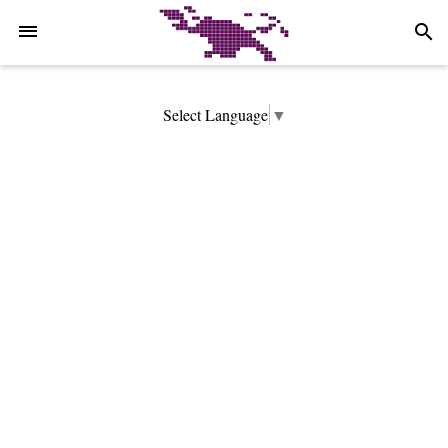
-->
search
Select Language
▼