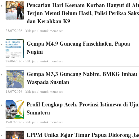
Pencarian Hari Keenam Korban Hanyut di Ai
Terjun Memti Belum Hasil, Polisi Periksa Saks
dan Kerahkan K9
23/07/2026 - klik judul untuk membaca
Gempa M4.9 Guncang Finschhafen, Papua
Nugini
28/06/2026 - klik judul untuk membaca
Gempa M3,3 Guncang Nabire, BMKG Imbau
Waspada Susulan
18/07/2026 - klik judul untuk membaca
Profil Lengkap Aceh, Provinsi Istimewa di Uj
Sumatera
19/07/2026 - klik judul untuk membaca
LPPM Unika Fajar Timur Papua Didorong Ja