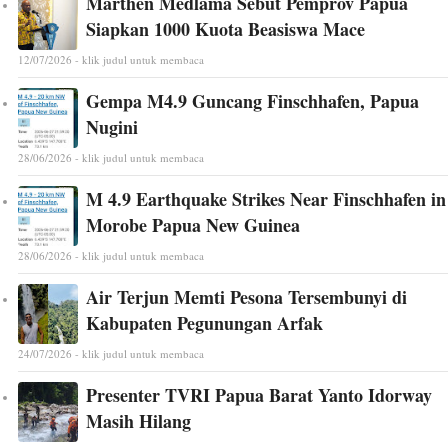
Marthen Medlama Sebut Pemprov Papua
Siapkan 1000 Kuota Beasiswa Mace
12/07/2026 - klik judul untuk membaca
Gempa M4.9 Guncang Finschhafen, Papua
Nugini
28/06/2026 - klik judul untuk membaca
M 4.9 Earthquake Strikes Near Finschhafen in
Morobe Papua New Guinea
28/06/2026 - klik judul untuk membaca
Air Terjun Memti Pesona Tersembunyi di
Kabupaten Pegunungan Arfak
24/07/2026 - klik judul untuk membaca
Presenter TVRI Papua Barat Yanto Idorway
Masih Hilang