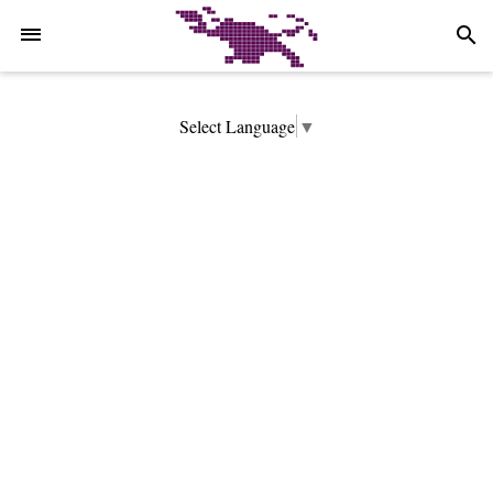
-->
search
Select Language
▼