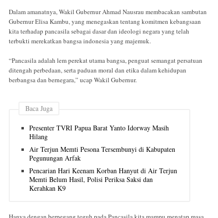
Dalam amanatnya, Wakil Gubernur Ahmad Nausrau membacakan sambutan
Gubernur Elisa Kambu, yang menegaskan tentang komitmen kebangsaan
kita terhadap pancasila sebagai dasar dan ideologi negara yang telah
terbukti merekatkan bangsa indonesia yang majemuk.
“Pancasila adalah lem perekat utama bangsa, penguat semangat persatuan
ditengah perbedaan, serta paduan moral dan etika dalam kehidupan
berbangsa dan bernegara,” ucap Wakil Gubernur.
Baca Juga
Presenter TVRI Papua Barat Yanto Idorway Masih
Hilang
Air Terjun Memti Pesona Tersembunyi di Kabupaten
Pegunungan Arfak
Pencarian Hari Keenam Korban Hanyut di Air Terjun
Memti Belum Hasil, Polisi Periksa Saksi dan
Kerahkan K9
Hanya dengan berpegang teguh pada Pancasila kita mampu menatap masa