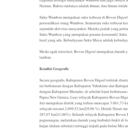
Nasrani. Bahwa mulanya adalah firman, dan firman itulah
Suku Wambon merupakan suku terbesar di Boven Digoel.
personifikasi orang Wambon. Sementara suku terbesar ke
sejumlah aktivitas masyarakat. Mereka jualah yang perta
Suku Wambon yang merupakan peramu konsumtif, Suku M
hasil yang ada. Kebudayaan Suku Muyu adalah kebudaya
Meski agak terisolasi, Boven Digoel merupakan daerah 
lamban.
Kondisi Geografis
Secara geografis, Kabupaten Boven Digoel terletak dia
ini berbatasan dengan Kabupaten Yahukimo dan Kabupaten
dengan Kabupaten Merauke, di sebelah barat berbatasan
Papua New Guinea. Luas wilayah Kabupaten Boven Digoel
Jair merupakan distrik yang terluas mencapai 3.061,73 
wilayah tercatat 2.699,52 km2(9,96 %). Distrik Ninati m
287,07 km2(1,06%). Seluruh wilayah Kabupaten Boven Di
pegunungan, melainkan daerah yang berbukit-bukit di lo
hujan (dalam sebulan) tertinggi terjadi pada bulan Mei