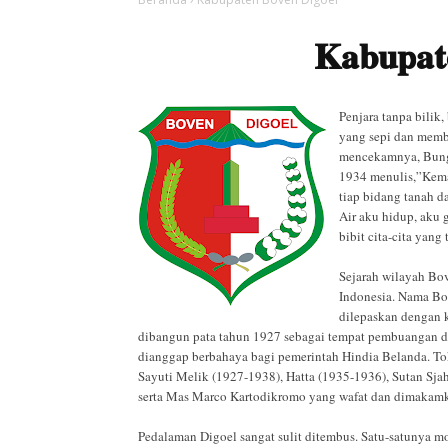
Kabupat
Penjara tanpa bili
yang sepi dan memb
mencekamnya, Bung 
1934 menulis,”Keman
tiap bidang tanah da
Air aku hidup, aku
bibit cita-cita yan
Sejarah wilayah Bov
Indonesia. Nama Bove
dilepaskan dengan 
dibangun pata tahun 1927 sebagai tempat pembuangan da
dianggap berbahaya bagi pemerintah Hindia Belanda. To
Sayuti Melik (1927-1938), Hatta (1935-1936), Sutan Sja
serta Mas Marco Kartodikromo yang wafat dan dimakamk
Pedalaman Digoel sangat sulit ditembus. Satu-satunya mo