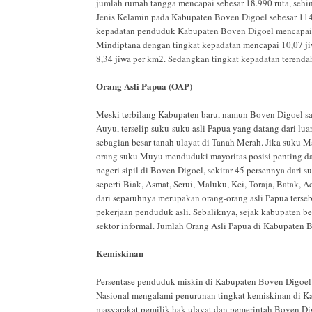
jumlah rumah tangga mencapai sebesar 18.990 ruta, sehin
Jenis Kelamin pada Kabupaten Boven Digoel sebesar 114,
kepadatan penduduk Kabupaten Boven Digoel mencapai 2,
Mindiptana dengan tingkat kepadatan mencapai 10,07 jiw
8,34 jiwa per km2. Sedangkan tingkat kepadatan terenda
Orang Asli Papua (OAP)
Meski terbilang Kabupaten baru, namun Boven Digoel san
Auyu, terselip suku-suku asli Papua yang datang dari lu
sebagian besar tanah ulayat di Tanah Merah. Jika suku M
orang suku Muyu menduduki mayoritas posisi penting dal
negeri sipil di Boven Digoel, sekitar 45 persennya dari 
seperti Biak, Asmat, Serui, Maluku, Kei, Toraja, Batak,
dari separuhnya merupakan orang-orang asli Papua terse
pekerjaan penduduk asli. Sebaliknya, sejak kabupaten be
sektor informal. Jumlah Orang Asli Papua di Kabupaten 
Kemiskinan
Persentase penduduk miskin di Kabupaten Boven Digoel 
Nasional mengalami penurunan tingkat kemiskinan di Ka
masyarakat pemilik hak ulayat dan pemerintah Boven Di