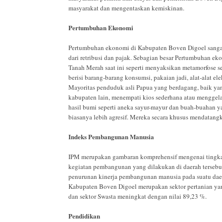
masyarakat dan mengentaskan kemiskinan.
Pertumbuhan Ekonomi
Pertumbuhan ekonomi di Kabupaten Boven Digoel sangat
dari retribusi dan pajak. Sebagian besar Pertumbuhan e
Tanah Merah saat ini seperti menyaksikan metamorfose s
berisi barang-barang konsumsi, pakaian jadi, alat-alat el
Mayoritas penduduk asli Papua yang berdagang, baik ya
kabupaten lain, menempati kios sederhana atau menggel
hasil bumi seperti aneka sayur-mayur dan buah-buahan 
biasanya lebih agresif. Mereka secara khusus mendatan
Indeks Pembangunan Manusia
IPM merupakan gambaran komprehensif mengenai tingkat
kegiatan pembangunan yang dilakukan di daerah terseb
penurunan kinerja pembangunan manusia pada suatu da
Kabupaten Boven Digoel merupakan sektor pertanian yan
dan sektor Swasta meningkat dengan nilai 89,23 %.
Pendidikan