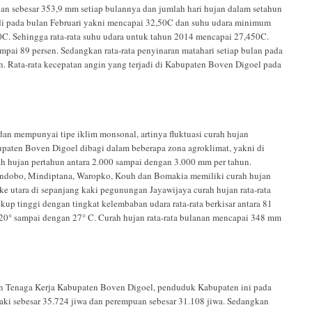
jan sebesar 353,9 mm setiap bulannya dan jumlah hari hujan dalam setahun
adi pada bulan Februari yakni mencapai 32,50C dan suhu udara minimum
40C. Sehingga rata-rata suhu udara untuk tahun 2014 mencapai 27,450C.
ampai 89 persen. Sedangkan rata-rata penyinaran matahari setiap bulan pada
en. Rata-rata kecepatan angin yang terjadi di Kabupaten Boven Digoel pada
an mempunyai tipe iklim monsonal, artinya fluktuasi curah hujan
paten Boven Digoel dibagi dalam beberapa zona agroklimat, yakni di
urah hujan pertahun antara 2.000 sampai dengan 3.000 mm per tahun.
Mandobo, Mindiptana, Waropko, Kouh dan Bomakia memiliki curah hujan
 ke utara di sepanjang kaki pegunungan Jayawijaya curah hujan rata-rata
up tinggi dengan tingkat kelembaban udara rata-rata berkisar antara 81
a 20° sampai dengan 27° C. Curah hujan rata-rata bulanan mencapai 348 mm
n Tenaga Kerja Kabupaten Boven Digoel, penduduk Kabupaten ini pada
-laki sebesar 35.724 jiwa dan perempuan sebesar 31.108 jiwa. Sedangkan