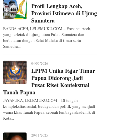
Profil Lengkap Aceh,
Provinsi Istimewa di Ujung
Sumatera
BANDA ACEH, LELEMUKU.COM – Provinsi Aceh,
yang terletak di ujung utara Pulau Sumatera dan
berbatasan dengan Selat Malaka di timur serta
Samudra...
04/05/2026
LPPM Unika Fajar Timur
Papua Didorong Jadi
Pusat Riset Kontekstual
Tanah Papua
JAYAPURA, LELEMUKU.COM – Di tengah
kompleksitas sosial, budaya, dan politik yang menjadi
warna khas Tanah Papua, sebuah lembaga akademik di
Kota...
29/11/2025