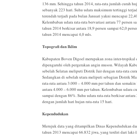
136 mm. Sehingga tahun 2014, rata-rata jumlah curah hu
sebanyak 223 hari. Suhu udara maksimum tertinggi terj
terendah terjadi pada bulan Januari yakni mencapai 22,
Kelembaban udara rata-rata bervariasi antara 77 persen s
tahun 2014 berkisar antara 18,9 persen sampai 62,0 pers
tahun 2014 mencapai 4,0 mls.
Topografi dan Iklim
Kabupaten Boven Digoel merupakan zona inter-tropikal d
dipengaruhi oleh pergerakan angin muson. Wilayah Kabu
sebelah Selatan meliputi Distrik Jair dengan rata-rata c
Sedangkan di sebelah utara meliputi sebagian Distrik 
rata-rata antara 3.000 – 4.000 mm per tahun dan semakin
antara 4.000 – 6.000 mm per tahun. Kelembaban udara cuk
sampai dengan 86%. Suhu udara rata-rata berkisar antar
dengan jumlah hari hujan rata-rata 15 hari.
Kependudukan
Merujuk data yang ditampilkan Dinas Kependudukan da
tahun 2013 mencapai 66.832 jiwa, yang terdiri dari laki