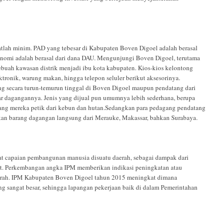
lah minim. PAD yang tebesar di Kabupaten Boven Digoel adalah berasal
konomi adalah berasal dari dana DAU. Mengunjungi Boven Digoel, terutama
ebuah kawasan distrik menjadi ibu kota kabupaten. Kios-kios kelontong
ektronik, warung makan, hingga telepon seluler berikut aksesorinya.
ng secara turun-temurun tinggal di Boven Digoel maupun pendatang dari
ar dagangannya. Jenis yang dijual pun umumnya lebih sederhana, berupa
yang mereka petik dari kebun dan hutan.Sedangkan para pedagang pendatang
gkan barang dagangan langsung dari Merauke, Makassar, bahkan Surabaya.
 capaian pembangunan manusia disuatu daerah, sebagai dampak dari
ut. Perkembangan angka IPM memberikan indikasi peningkatan atau
erah. IPM Kabupaten Boven Digoel tahun 2015 meningkat dimana
g sangat besar, sehingga lapangan pekerjaan baik di dalam Pemerintahan