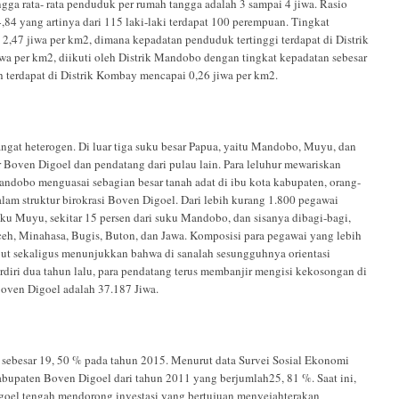
gga rata- rata penduduk per rumah tangga adalah 3 sampai 4 jiwa. Rasio
84 yang artinya dari 115 laki-laki terdapat 100 perempuan. Tingkat
47 jiwa per km2, dimana kepadatan penduduk tertinggi terdapat di Distrik
a per km2, diikuti oleh Distrik Mandobo dengan tingkat kepadatan sebesar
h terdapat di Distrik Kombay mencapai 0,26 jiwa per km2.
gat heterogen. Di luar tiga suku besar Papua, yaitu Mandobo, Muyu, dan
ar Boven Digoel dan pendatang dari pulau lain. Para leluhur mewariskan
andobo menguasai sebagian besar tanah adat di ibu kota kabupaten, orang-
am struktur birokrasi Boven Digoel. Dari lebih kurang 1.800 pegawai
suku Muyu, sekitar 15 persen dari suku Mandobo, dan sisanya dibagi-bagi,
 Aceh, Minahasa, Bugis, Buton, dan Jawa. Komposisi para pegawai yang lebih
but sekaligus menunjukkan bahwa di sanalah sesungguhnya orientasi
rdiri dua tahun lalu, para pendatang terus membanjir mengisi kekosongan di
Boven Digoel adalah 37.187 Jiwa.
sebesar 19, 50 % pada tahun 2015. Menurut data Survei Sosial Ekonomi
bupaten Boven Digoel dari tahun 2011 yang berjumlah25, 81 %. Saat ini,
goel tengah mendorong investasi yang bertujuan menyejahterakan