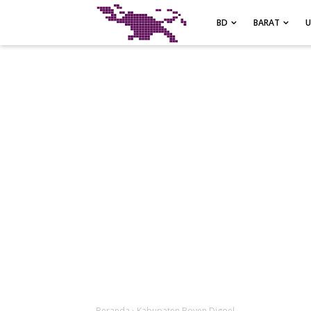
-->
BD
BARAT
Beranda
›
Kabupaten Boven Digoel