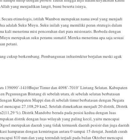
 Allah yang menjadikan langit, bumi beserta isinya.
 Secara etimologis, istilah Wambon merupakan nama awal yang menjadi
dua adalah Suku Muyu. Suku inilah yang memiliki peran strategis dalam
ma kali menerima misi pencerahan dari para misionaris. Berbeda dengan
uyu merupakan suku peramu sumatif. Mereka menerima apa saja sesuai
an petani.
yang cukup berkembang. Pembangunan infrastruktur berjalan meski agak
ntara 139090’-1410Bujur Timur dan 4098’-7010’ Lintang Selatan. Kabupaten
 Pegunungan Bintang di sebelah utara, di sebelah selatan berbatasan
 dengan Kabupaten Mappi dan di sebelah timur berbatasan dengan Negara
 mencapai 27.108,29 km2. Setelah dimekarkan menjadi 20 distrik, Distrik
km2(11,29 %). Distrik Mandobo berada pada posisi kedua dengan luas
erupakan distrik dengan luas wilayah yang paling kecil, yaitu mencapai
goel merupakan daerah yang tidak termasuk daerah pesisir dan juga daerah
kasi hamparan dengan kemiringan antara 0 sampai 15 derajat. Jumlah curah
 mencapai 810 mm dan yang terendah terjadi pada bulan Oktober mencapai