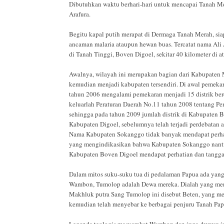
Dibutuhkan waktu berhari-hari untuk mencapai Tanah Mer
Arafura.
Begitu kapal putih merapat di Dermaga Tanah Merah, si
ancaman malaria ataupun hewan buas. Tercatat nama Ali 
di Tanah Tinggi, Boven Digoel, sekitar 40 kilometer di 
Awalnya, wilayah ini merupakan bagian dari Kabupate
kemudian menjadi kabupaten tersendiri. Di awal pemeka
tahun 2006 mengalami pemekaran menjadi 15 distrik be
keluarlah Peraturan Daerah No.11 tahun 2008 tentang 
sehingga pada tahun 2009 jumlah distrik di Kabupaten B
Kabupaten Digoel, sebelumnya telah terjadi perdebatan
Nama Kabupaten Sokanggo tidak banyak mendapat perhati
yang mengindikasikan bahwa Kabupaten Sokanggo nant
Kabupaten Boven Digoel mendapat perhatian dan tanggap
Dalam mitos suku-suku tua di pedalaman Papua ada yan
Wambon, Tumolop adalah Dewa mereka. Dialah yang menur
Makhluk putra Sang Tumolop ini disebut Beten, yang menj
kemudian telah menyebar ke berbagai penjuru Tanah Pap
Legenda teologis masyarakat Wambon dan juga Awuyu ini