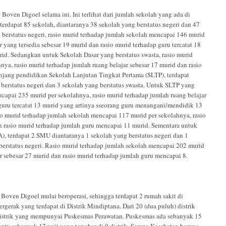
oven Digoel selama ini. Ini terlihat dari jumlah sekolah yang ada di
erdapat 85 sekolah, diantaranya 38 sekolah yang berstatus negeri dan 47
 berstatus negeri, rasio murid terhadap jumlah sekolah mencapai 146 murid
r yang tersedia sebesar 19 murid dan rasio murid terhadap guru tercatat 18
id. Sedangkan untuk Sekolah Dasar yang berstatus swasta, rasio murid
ya, rasio murid terhadap jumlah ruang belajar sebesar 17 murid dan rasio
njang pendidikan Sekolah Lanjutan Tingkat Pertama (SLTP), terdapat
berstatus negeri dan 3 sekolah yang berstatus swasta. Untuk SLTP yang
ncapai 235 murid per sekolahnya, rasio murid terhadap jumlah ruang belajar
 guru tercatat 13 murid yang artinya sseorang guru menangani/mendidik 13
io murid terhadap jumlah sekolah mencapai 117 murid per sekolahnya, rasio
an rasio murid terhadap jumlah guru mencapai 11 murid. Sementara untuk
), terdapat 2 SMU diantaranya 1 sekolah yang berstatus negeri dan 1
berstatus negeri. Rasio murid terhadap jumlah sekolah mencapai 202 murid
ar sebesar 27 murid dan rasio murid terhadap jumlah guru mencapai 8.
ven Digoel mulai beroperasi, sehingga terdapat 2 rumah sakit di
rgerak yang terdapat di Distrik Mindiptana. Dari 20 (dua puluh) distrik
 distrik yang mempunyai Puskesmas Perawatan. Puskesmas ada sebanyak 15
ntu sebanyak 17 unit yang tersebar di 9 distrik. Sarana Kesehatan berupa