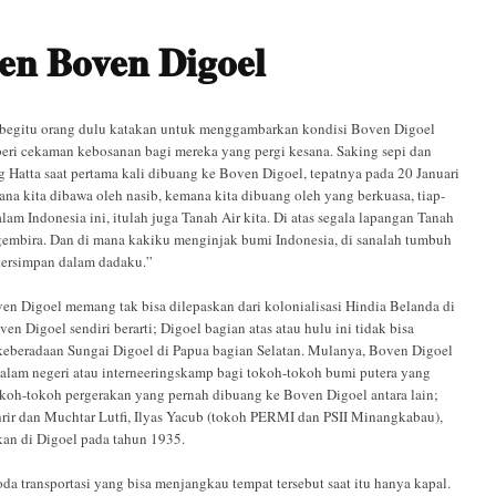
en Boven Digoel
k, begitu orang dulu katakan untuk menggambarkan kondisi Boven Digoel
eri cekaman kebosanan bagi mereka yang pergi kesana. Saking sepi dan
Hatta saat pertama kali dibuang ke Boven Digoel, tepatnya pada 20 Januari
a kita dibawa oleh nasib, kemana kita dibuang oleh yang berkuasa, tiap-
lam Indonesia ini, itulah juga Tanah Air kita. Di atas segala lapangan Tanah
 gembira. Dan di mana kakiku menginjak bumi Indonesia, di sanalah tumbuh
g tersimpan dalam dadaku.”
en Digoel memang tak bisa dilepaskan dari kolonialisasi Hindia Belanda di
n Digoel sendiri berarti; Digoel bagian atas atau hulu ini tidak bisa
keberadaan Sungai Digoel di Papua bagian Selatan. Mulanya, Boven Digoel
lam negeri atau interneeringskamp bagi tokoh-tokoh bumi putera yang
koh-tokoh pergerakan yang pernah dibuang ke Boven Digoel antara lain;
hrir dan Muchtar Lutfi, Ilyas Yacub (tokoh PERMI dan PSII Minangkabau),
an di Digoel pada tahun 1935.
da transportasi yang bisa menjangkau tempat tersebut saat itu hanya kapal.