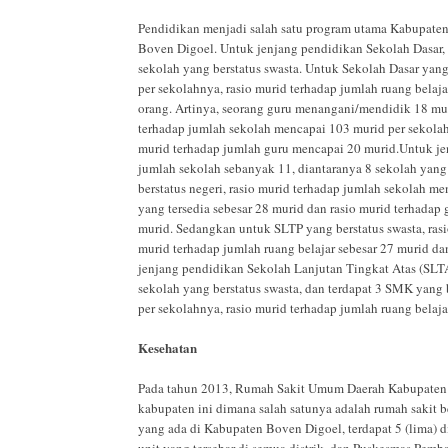
Pendidikan menjadi salah satu program utama Kabupaten B
Boven Digoel. Untuk jenjang pendidikan Sekolah Dasar, t
sekolah yang berstatus swasta. Untuk Sekolah Dasar yang
per sekolahnya, rasio murid terhadap jumlah ruang belaja
orang. Artinya, seorang guru menangani/mendidik 18 mur
terhadap jumlah sekolah mencapai 103 murid per sekolahn
murid terhadap jumlah guru mencapai 20 murid.Untuk je
jumlah sekolah sebanyak 11, diantaranya 8 sekolah yang 
berstatus negeri, rasio murid terhadap jumlah sekolah me
yang tersedia sebesar 28 murid dan rasio murid terhadap
murid. Sedangkan untuk SLTP yang berstatus swasta, ras
murid terhadap jumlah ruang belajar sebesar 27 murid d
jenjang pendidikan Sekolah Lanjutan Tingkat Atas (SLTA
sekolah yang berstatus swasta, dan terdapat 3 SMK yang 
per sekolahnya, rasio murid terhadap jumlah ruang belaj
Kesehatan
Pada tahun 2013, Rumah Sakit Umum Daerah Kabupaten Bo
kabupaten ini dimana salah satunya adalah rumah sakit be
yang ada di Kabupaten Boven Digoel, terdapat 5 (lima)
unit yang tersebar di semua distrik, dan Puskesmas Pemba