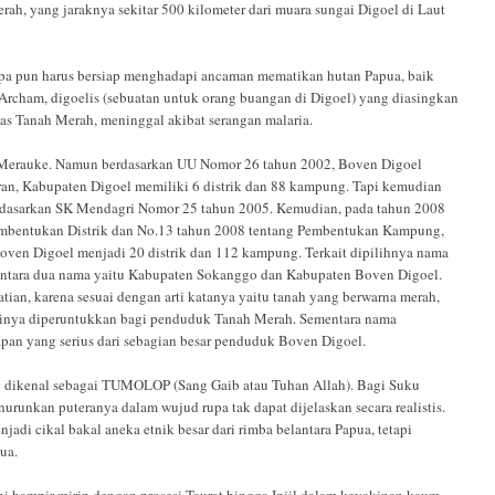
ah, yang jaraknya sekitar 500 kilometer dari muara sungai Digoel di Laut
apa pun harus bersiap menghadapi ancaman mematikan hutan Papua, baik
Archam, digoelis (sebuatan untuk orang buangan di Digoel) yang diasingkan
atas Tanah Merah, meninggal akibat serangan malaria.
n Merauke. Namun berdasarkan UU Nomor 26 tahun 2002, Boven Digoel
ran, Kabupaten Digoel memiliki 6 distrik dan 88 kampung. Tapi kemudian
rdasarkan SK Mendagri Nomor 25 tahun 2005. Kemudian, pada tahun 2008
Pembentukan Distrik dan No.13 tahun 2008 tentang Pembentukan Kampung,
oven Digoel menjadi 20 distrik dan 112 kampung. Terkait dipilihnya nama
 antara dua nama yaitu Kabupaten Sokanggo dan Kabupaten Boven Digoel.
an, karena sesuai dengan arti katanya yaitu tanah yang berwarna merah,
inya diperuntukkan bagi penduduk Tanah Merah. Sementara nama
an yang serius dari sebagian besar penduduk Boven Digoel.
g dikenal sebagai TUMOLOP (Sang Gaib atau Tuhan Allah). Bagi Suku
unkan puteranya dalam wujud rupa tak dapat dijelaskan secara realistis.
adi cikal bakal aneka etnik besar dari rimba belantara Papua, tetapi
ua.
 hampir mirip dengan prosesi Taurat hingga Injil dalam keyakinan kaum