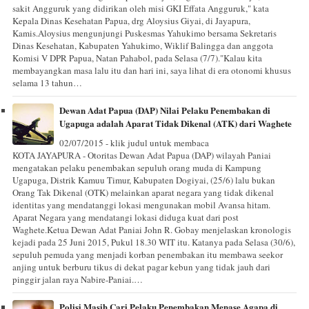
sakit Angguruk yang didirikan oleh misi GKI Effata Angguruk," kata
Kepala Dinas Kesehatan Papua, drg Aloysius Giyai, di Jayapura,
Kamis.Aloysius mengunjungi Puskesmas Yahukimo bersama Sekretaris
Dinas Kesehatan, Kabupaten Yahukimo, Wiklif Balingga dan anggota
Komisi V DPR Papua, Natan Pahabol, pada Selasa (7/7)."Kalau kita
membayangkan masa lalu itu dan hari ini, saya lihat di era otonomi khusus
selama 13 tahun…
Dewan Adat Papua (DAP) Nilai Pelaku Penembakan di
Ugapuga adalah Aparat Tidak Dikenal (ATK) dari Waghete
02/07/2015 - klik judul untuk membaca
KOTA JAYAPURA - Otoritas Dewan Adat Papua (DAP) wilayah Paniai
mengatakan pelaku penembakan sepuluh orang muda di Kampung
Ugapuga, Distrik Kamuu Timur, Kabupaten Dogiyai, (25/6) lalu bukan
Orang Tak Dikenal (OTK) melainkan aparat negara yang tidak dikenal
identitas yang mendatanggi lokasi mengunakan mobil Avansa hitam.
Aparat Negara yang mendatangi lokasi diduga kuat dari post
Waghete.Ketua Dewan Adat Paniai John R. Gobay menjelaskan kronologis
kejadi pada 25 Juni 2015, Pukul 18.30 WIT itu. Katanya pada Selasa (30/6),
sepuluh pemuda yang menjadi korban penembakan itu membawa seekor
anjing untuk berburu tikus di dekat pagar kebun yang tidak jauh dari
pinggir jalan raya Nabire-Paniai.…
Polisi Masih Cari Pelaku Penembakan Menase Agapa di