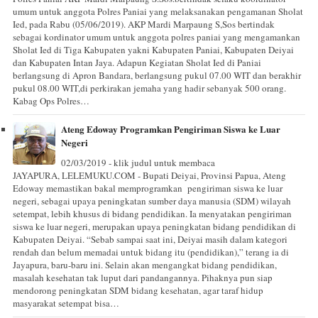
umum untuk anggota Polres Paniai yang melaksanakan pengamanan Sholat
Ied, pada Rabu (05/06/2019). AKP Mardi Marpaung S,Sos bertindak
sebagai kordinator umum untuk anggota polres paniai yang mengamankan
Sholat Ied di Tiga Kabupaten yakni Kabupaten Paniai, Kabupaten Deiyai
dan Kabupaten Intan Jaya. Adapun Kegiatan Sholat Ied di Paniai
berlangsung di Apron Bandara, berlangsung pukul 07.00 WIT dan berakhir
pukul 08.00 WIT,di perkirakan jemaha yang hadir sebanyak 500 orang.
Kabag Ops Polres…
Ateng Edoway Programkan Pengiriman Siswa ke Luar
Negeri
02/03/2019 - klik judul untuk membaca
JAYAPURA, LELEMUKU.COM - Bupati Deiyai, Provinsi Papua, Ateng
Edoway memastikan bakal memprogramkan pengiriman siswa ke luar
negeri, sebagai upaya peningkatan sumber daya manusia (SDM) wilayah
setempat, lebih khusus di bidang pendidikan. Ia menyatakan pengiriman
siswa ke luar negeri, merupakan upaya peningkatan bidang pendidikan di
Kabupaten Deiyai. “Sebab sampai saat ini, Deiyai masih dalam kategori
rendah dan belum memadai untuk bidang itu (pendidikan),” terang ia di
Jayapura, baru-baru ini. Selain akan mengangkat bidang pendidikan,
masalah kesehatan tak luput dari pandangannya. Pihaknya pun siap
mendorong peningkatan SDM bidang kesehatan, agar taraf hidup
masyarakat setempat bisa…