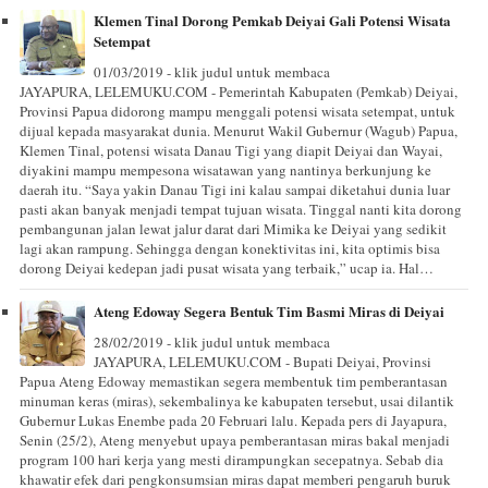
Klemen Tinal Dorong Pemkab Deiyai Gali Potensi Wisata
Setempat
01/03/2019 - klik judul untuk membaca
JAYAPURA, LELEMUKU.COM - Pemerintah Kabupaten (Pemkab) Deiyai,
Provinsi Papua didorong mampu menggali potensi wisata setempat, untuk
dijual kepada masyarakat dunia. Menurut Wakil Gubernur (Wagub) Papua,
Klemen Tinal, potensi wisata Danau Tigi yang diapit Deiyai dan Wayai,
diyakini mampu mempesona wisatawan yang nantinya berkunjung ke
daerah itu. “Saya yakin Danau Tigi ini kalau sampai diketahui dunia luar
pasti akan banyak menjadi tempat tujuan wisata. Tinggal nanti kita dorong
pembangunan jalan lewat jalur darat dari Mimika ke Deiyai yang sedikit
lagi akan rampung. Sehingga dengan konektivitas ini, kita optimis bisa
dorong Deiyai kedepan jadi pusat wisata yang terbaik,” ucap ia. Hal…
Ateng Edoway Segera Bentuk Tim Basmi Miras di Deiyai
28/02/2019 - klik judul untuk membaca
JAYAPURA, LELEMUKU.COM - Bupati Deiyai, Provinsi
Papua Ateng Edoway memastikan segera membentuk tim pemberantasan
minuman keras (miras), sekembalinya ke kabupaten tersebut, usai dilantik
Gubernur Lukas Enembe pada 20 Februari lalu. Kepada pers di Jayapura,
Senin (25/2), Ateng menyebut upaya pemberantasan miras bakal menjadi
program 100 hari kerja yang mesti dirampungkan secepatnya. Sebab dia
khawatir efek dari pengkonsumsian miras dapat memberi pengaruh buruk