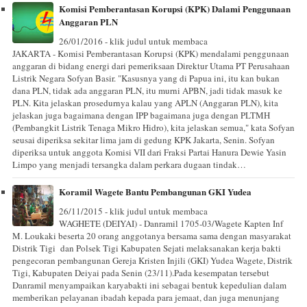
Komisi Pemberantasan Korupsi (KPK) Dalami Penggunaan
Anggaran PLN
26/01/2016 - klik judul untuk membaca
JAKARTA - Komisi Pemberantasan Korupsi (KPK) mendalami penggunaan
anggaran di bidang energi dari pemeriksaan Direktur Utama PT Perusahaan
Listrik Negara Sofyan Basir. "Kasusnya yang di Papua ini, itu kan bukan
dana PLN, tidak ada anggaran PLN, itu murni APBN, jadi tidak masuk ke
PLN. Kita jelaskan prosedurnya kalau yang APLN (Anggaran PLN), kita
jelaskan juga bagaimana dengan IPP bagaimana juga dengan PLTMH
(Pembangkit Listrik Tenaga Mikro Hidro), kita jelaskan semua," kata Sofyan
seusai diperiksa sekitar lima jam di gedung KPK Jakarta, Senin. Sofyan
diperiksa untuk anggota Komisi VII dari Fraksi Partai Hanura Dewie Yasin
Limpo yang menjadi tersangka dalam perkara dugaan tindak…
Koramil Wagete Bantu Pembangunan GKI Yudea
26/11/2015 - klik judul untuk membaca
WAGHETE (DEIYAI) - Danramil 1705-03/Wagete Kapten Inf
M. Loukaki beserta 20 orang anggotanya bersama sama dengan masyarakat
Distrik Tigi dan Polsek Tigi Kabupaten Sejati melaksanakan kerja bakti
pengecoran pembangunan Gereja Kristen Injili (GKI) Yudea Wagete, Distrik
Tigi, Kabupaten Deiyai pada Senin (23/11).Pada kesempatan tersebut
Danramil menyampaikan karyabakti ini sebagai bentuk kepedulian dalam
memberikan pelayanan ibadah kepada para jemaat, dan juga menunjang