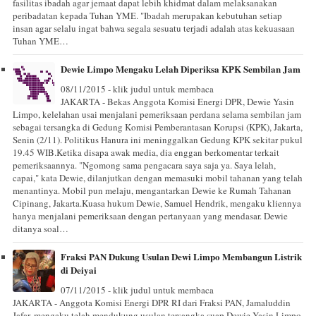
fasilitas ibadah agar jemaat dapat lebih khidmat dalam melaksanakan
peribadatan kepada Tuhan YME. "Ibadah merupakan kebutuhan setiap
insan agar selalu ingat bahwa segala sesuatu terjadi adalah atas kekuasaan
Tuhan YME…
Dewie Limpo Mengaku Lelah Diperiksa KPK Sembilan Jam
08/11/2015 - klik judul untuk membaca
JAKARTA - Bekas Anggota Komisi Energi DPR, Dewie Yasin
Limpo, kelelahan usai menjalani pemeriksaan perdana selama sembilan jam
sebagai tersangka di Gedung Komisi Pemberantasan Korupsi (KPK), Jakarta,
Senin (2/11). Politikus Hanura ini meninggalkan Gedung KPK sekitar pukul
19.45 WIB.Ketika disapa awak media, dia enggan berkomentar terkait
pemeriksaannya. "Ngomong sama pengacara saya saja ya. Saya lelah,
capai," kata Dewie, dilanjutkan dengan memasuki mobil tahanan yang telah
menantinya. Mobil pun melaju, mengantarkan Dewie ke Rumah Tahanan
Cipinang, Jakarta.Kuasa hukum Dewie, Samuel Hendrik, mengaku kliennya
hanya menjalani pemeriksaan dengan pertanyaan yang mendasar. Dewie
ditanya soal…
Fraksi PAN Dukung Usulan Dewi Limpo Membangun Listrik
di Deiyai
07/11/2015 - klik judul untuk membaca
JAKARTA - Anggota Komisi Energi DPR RI dari Fraksi PAN, Jamaluddin
Jafar, mengaku telah mendukung usulan tersangka suap Dewie Yasin Limpo