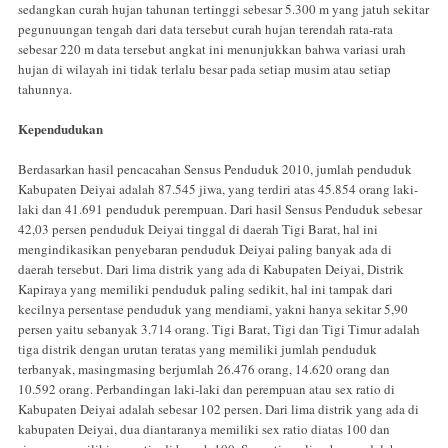
sedangkan curah hujan tahunan tertinggi sebesar 5.300 m yang jatuh sekitar
pegunuungan tengah dari data tersebut curah hujan terendah rata-rata
sebesar 220 m data tersebut angkat ini menunjukkan bahwa variasi urah
hujan di wilayah ini tidak terlalu besar pada setiap musim atau setiap
tahunnya.
Kependudukan
Berdasarkan hasil pencacahan Sensus Penduduk 2010, jumlah penduduk
Kabupaten Deiyai adalah 87.545 jiwa, yang terdiri atas 45.854 orang laki-
laki dan 41.691 penduduk perempuan. Dari hasil Sensus Penduduk sebesar
42,03 persen penduduk Deiyai tinggal di daerah Tigi Barat, hal ini
mengindikasikan penyebaran penduduk Deiyai paling banyak ada di
daerah tersebut. Dari lima distrik yang ada di Kabupaten Deiyai, Distrik
Kapiraya yang memiliki penduduk paling sedikit, hal ini tampak dari
kecilnya persentase penduduk yang mendiami, yakni hanya sekitar 5,90
persen yaitu sebanyak 3.714 orang. Tigi Barat, Tigi dan Tigi Timur adalah
tiga distrik dengan urutan teratas yang memiliki jumlah penduduk
terbanyak, masingmasing berjumlah 26.476 orang, 14.620 orang dan
10.592 orang. Perbandingan laki-laki dan perempuan atau sex ratio di
Kabupaten Deiyai adalah sebesar 102 persen. Dari lima distrik yang ada di
kabupaten Deiyai, dua diantaranya memiliki sex ratio diatas 100 dan