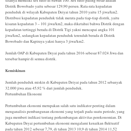
sisanya memiliki sex ratio di bawah 100. Sex ratio paling besar adalah
Distrik Bowobado yaitu sebesar 129,90 persen. Rata-rata kepadatan
penduduk di wilayah Kabupaten Deiyai tahun 2010 yaitu 15 jiwa/km2.
Distribusi kepadatan penduduk tidak merata pada tiap-tiap distrik, yaitu
kisaran kepadatan 3 – 101 jiwa/km2, maka diketahui bahwa Distrik dengan
kepadatan tertinggi berada di Distrik Tigi yakni mencapai angka 101
jiwa/km2, sedangkan kepadatan penduduk terendah berada di Distrik
Bowobado dan Kapiraya yakni hanya 3 jiwa/km2.
Jumlah OAP di Kabupaten Deyai pada tahun 2016 sebesar 87.024 Jiwa dan
tersebar hampir di semua distrik.
Kemiskinan
Jumlah penduduk miskin di Kabupaten Deiyai pada tahun 2012 sebanyak
32.000 jiwa atau 45,92 % dari jumlah penduduk.
Pertumbuhan Ekonomi
Pertumbuhan ekonomi merupakan salah satu indikator penting dalam
menganalisis pembangunan ekonomi yang terjadi pada suatu periode, yang
juga memberi indikasi tentang perkembangan aktivitas perekonomian. Di
Kabupaten Deyai pertumbuhan ekonomi mengalami kenaikan fluktuatif
pada tahun 2012 sebesar 7,79, di tahun 2013 10,9 di tahun 2014 11,52