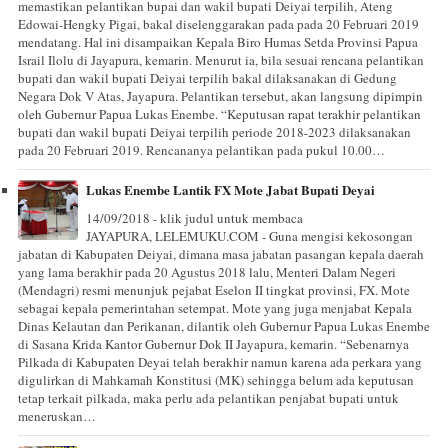
memastikan pelantikan bupai dan wakil bupati Deiyai terpilih, Ateng
Edowai-Hengky Pigai, bakal diselenggarakan pada pada 20 Februari 2019
mendatang. Hal ini disampaikan Kepala Biro Humas Setda Provinsi Papua
Israil Ilolu di Jayapura, kemarin. Menurut ia, bila sesuai rencana pelantikan
bupati dan wakil bupati Deiyai terpilih bakal dilaksanakan di Gedung
Negara Dok V Atas, Jayapura. Pelantikan tersebut, akan langsung dipimpin
oleh Gubernur Papua Lukas Enembe. “Keputusan rapat terakhir pelantikan
bupati dan wakil bupati Deiyai terpilih periode 2018-2023 dilaksanakan
pada 20 Februari 2019. Rencananya pelantikan pada pukul 10.00…
Lukas Enembe Lantik FX Mote Jabat Bupati Deyai
14/09/2018 - klik judul untuk membaca
JAYAPURA, LELEMUKU.COM - Guna mengisi kekosongan
jabatan di Kabupaten Deiyai, dimana masa jabatan pasangan kepala daerah
yang lama berakhir pada 20 Agustus 2018 lalu, Menteri Dalam Negeri
(Mendagri) resmi menunjuk pejabat Eselon II tingkat provinsi, FX. Mote
sebagai kepala pemerintahan setempat. Mote yang juga menjabat Kepala
Dinas Kelautan dan Perikanan, dilantik oleh Gubernur Papua Lukas Enembe
di Sasana Krida Kantor Gubernur Dok II Jayapura, kemarin. “Sebenarnya
Pilkada di Kabupaten Deyai telah berakhir namun karena ada perkara yang
digulirkan di Mahkamah Konstitusi (MK) sehingga belum ada keputusan
tetap terkait pilkada, maka perlu ada pelantikan penjabat bupati untuk
meneruskan…