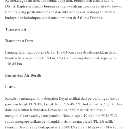
Keanekaragaman flora dan fauna, daya tarik budaya dan atraksi seni di
Distrik Kapiraya dimana burung cenderawasih merupakan salah satu hewan
lindung yang perlu dilestarikan dan dikembangkan. sedangkan atraksi
budaya dan kehidupan pedalaman terdapat di 5 (Lima Distrik).
Transportasi
Transportasi Darat
Panjang jalan Kabupaten Deiyai 158,04 Km yang dikelompokkan dalam
kondisi baik sepanjang 0.15 km, 15,44 km sedang dan buruk sepanjang
136,45 km.
Energi dan Air Bersih
Listrik
Kondisi penerangan di kabupaten Deyai terlihat dari perbandingan untuk
pasokan listrik PLN 0%, Listrik Non PLN 49,7 %, bukan listrik 50,3%. Dari
data ini terlihat Kabuoaten Deyai belum teraliri listrik dan masih
mengandalkan swadaya masyarakat. Namun sejak 19 oktober 2016 PLN
sudah mengoperasikan pembangkit listrik tenaga diesel (PLTD) milik
Pemkab Deiyai yang berkapasitas 2 x 500 kVa atau 1 Megawatt (MW) guna