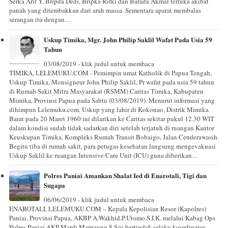
Serka Arif Y, Bripda Dedi, Bripka Rifki dan Barada Akmal terluka akibat
panah yang ditembakkan dari arah massa. Sementara aparat membalas
serangan itu dengan…
Uskup Timika, Mgr. John Philip Saklil Wafat Pada Usia 59
Tahun
03/08/2019 - klik judul untuk membaca
TIMIKA, LELEMUKU.COM - Pemimpin umat Katholik di Papua Tengah,
Uskup Timika, Monsigneur John Philip Saklil, Pr wafat pada usia 59 tahun
di Rumah Sakit Mitra Masyarakat (RSMM) Caritas Timika, Kabupaten
Mimika, Provinsi Papua pada Sabtu (03/08/2019). Menurut informasi yang
dihimpun Lelemuku.com, Uskup yang lahir di Kokonao, Distrik Mimika
Barat pada 20 Maret 1960 ini dilarikan ke Caritas sekitar pukul 12.30 WIT
dalam kondisi sudah tidak sadarkan diri setelah terjatuh di ruangan Kantor
Keuskupan Timika, Kompleks Rumah Transit Bobaigo, Jalan Cenderawasih.
Begitu tiba di rumah sakit, para petugas kesehatan langsung mengevakuasi
Uskup Saklil ke ruangan Intensive Care Unit (ICU) guna diberikan…
Polres Paniai Amankan Shalat Ied di Enarotali, Tigi dan
Sugapa
06/06/2019 - klik judul untuk membaca
ENAROTALI, LELEMUKU.COM – Kepala Kepolisian Resor (Kapolres)
Paniai, Provinsi Papua, AKBP A.Wakhid.P.Utomo.S.I.K. melalui Kabag Ops
Polres Paniai AKP Mardi Marpaung S.Sos.bertindak selaku koordinator