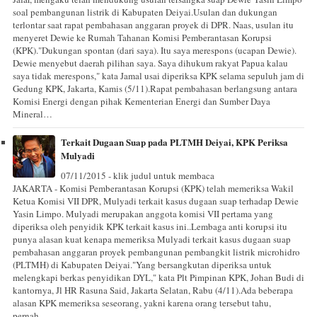
soal pembangunan listrik di Kabupaten Deiyai.Usulan dan dukungan
terlontar saat rapat pembahasan anggaran proyek di DPR. Naas, usulan itu
menyeret Dewie ke Rumah Tahanan Komisi Pemberantasan Korupsi
(KPK)."Dukungan spontan (dari saya). Itu saya merespons (ucapan Dewie).
Dewie menyebut daerah pilihan saya. Saya dihukum rakyat Papua kalau
saya tidak merespons," kata Jamal usai diperiksa KPK selama sepuluh jam di
Gedung KPK, Jakarta, Kamis (5/11).Rapat pembahasan berlangsung antara
Komisi Energi dengan pihak Kementerian Energi dan Sumber Daya
Mineral…
Terkait Dugaan Suap pada PLTMH Deiyai, KPK Periksa
Mulyadi
07/11/2015 - klik judul untuk membaca
JAKARTA - Komisi Pemberantasan Korupsi (KPK) telah memeriksa Wakil
Ketua Komisi VII DPR, Mulyadi terkait kasus dugaan suap terhadap Dewie
Yasin Limpo. Mulyadi merupakan anggota komisi VII pertama yang
diperiksa oleh penyidik KPK terkait kasus ini..Lembaga anti korupsi itu
punya alasan kuat kenapa memeriksa Mulyadi terkait kasus dugaan suap
pembahasan anggaran proyek pembangunan pembangkit listrik microhidro
(PLTMH) di Kabupaten Deiyai."Yang bersangkutan diperiksa untuk
melengkapi berkas penyidikan DYL," kata Plt Pimpinan KPK, Johan Budi di
kantornya, Jl HR Rasuna Said, Jakarta Selatan, Rabu (4/11).Ada beberapa
alasan KPK memeriksa seseorang, yakni karena orang tersebut tahu,
pernah…