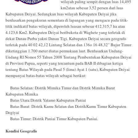
wilayah paling sempit dengan luas 14,495
km2atau sebesar 3,52 persen dari luas
Kabupaten Deiyai. Sedangkan luas wilayah Kabupaten Deiyai jika
berdasarkan pengukuran sementara di lapangan yang mengacu pada titik-
titik indikatif batas wilayah, diperoleh luasan sebesar 412.315,7 ha atau
4.123,6 Km2. Kabupaten Deiyai beribukota di Waghete yang terletak di
dekat Danau Purba yakni Danau Tigi. Kabupaten Deiyai secara geografis
terletak pada 40 02 42,12 Lintang Selatan dan 136o 16 48,32” Bujur Timur
diketinggian 1.700 meter diatas permukaan laut. Berdasarkan Undang-
Undang RI Nomor 55 Tahun 2008 Tentang Pembentukan Kabupaten Deiyai
di Provinsi Papua, seperti yang tercantum pada BAB II dibagian ketiga
tentang Batas Wilayah pada Pasal 5 (lima) Ayat 1 (satu), Kabupaten Deiyai
mempunyai batas-batas wilayah sebagai berikut:
Batas Selatan: Distrik Mimika Timur dan Distrik Mimika Barat
Kabupaten Mimika
Batas Utara:Distrik Yatamo Kabupaten Paniai
Batas Barat: Distrik Kamu Selatan dan DistrikKamu Timur Kabupaten
Dogiyai
Batas Timur: Distrik Paniai Timur Kabupaten Paniai.
Kondisi Geografis