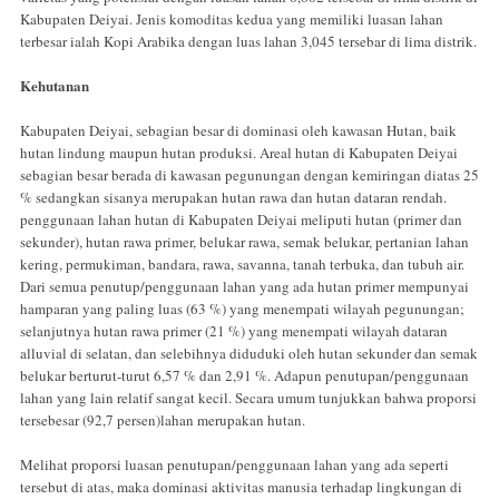
Kabupaten Deiyai. Jenis komoditas kedua yang memiliki luasan lahan
terbesar ialah Kopi Arabika dengan luas lahan 3,045 tersebar di lima distrik.
Kehutanan
Kabupaten Deiyai, sebagian besar di dominasi oleh kawasan Hutan, baik
hutan lindung maupun hutan produksi. Areal hutan di Kabupaten Deiyai
sebagian besar berada di kawasan pegunungan dengan kemiringan diatas 25
% sedangkan sisanya merupakan hutan rawa dan hutan dataran rendah.
penggunaan lahan hutan di Kabupaten Deiyai meliputi hutan (primer dan
sekunder), hutan rawa primer, belukar rawa, semak belukar, pertanian lahan
kering, permukiman, bandara, rawa, savanna, tanah terbuka, dan tubuh air.
Dari semua penutup/penggunaan lahan yang ada hutan primer mempunyai
hamparan yang paling luas (63 %) yang menempati wilayah pegunungan;
selanjutnya hutan rawa primer (21 %) yang menempati wilayah dataran
alluvial di selatan, dan selebihnya diduduki oleh hutan sekunder dan semak
belukar berturut-turut 6,57 % dan 2,91 %. Adapun penutupan/penggunaan
lahan yang lain relatif sangat kecil. Secara umum tunjukkan bahwa proporsi
tersebesar (92,7 persen)lahan merupakan hutan.
Melihat proporsi luasan penutupan/penggunaan lahan yang ada seperti
tersebut di atas, maka dominasi aktivitas manusia terhadap lingkungan di