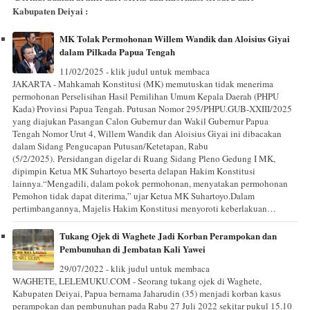
Kabupaten Deiyai :
MK Tolak Permohonan Willem Wandik dan Aloisius Giyai
dalam Pilkada Papua Tengah
11/02/2025 - klik judul untuk membaca
JAKARTA - Mahkamah Konstitusi (MK) memutuskan tidak menerima
permohonan Perselisihan Hasil Pemilihan Umum Kepala Daerah (PHPU
Kada) Provinsi Papua Tengah. Putusan Nomor 295/PHPU.GUB-XXIII/2025
yang diajukan Pasangan Calon Gubernur dan Wakil Gubernur Papua
Tengah Nomor Urut 4, Willem Wandik dan Aloisius Giyai ini dibacakan
dalam Sidang Pengucapan Putusan/Ketetapan, Rabu
(5/2/2025). Persidangan digelar di Ruang Sidang Pleno Gedung I MK,
dipimpin Ketua MK Suhartoyo beserta delapan Hakim Konstitusi
lainnya.“Mengadili, dalam pokok permohonan, menyatakan permohonan
Pemohon tidak dapat diterima,” ujar Ketua MK Suhartoyo.Dalam
pertimbangannya, Majelis Hakim Konstitusi menyoroti keberlakuan…
Tukang Ojek di Waghete Jadi Korban Perampokan dan
Pembunuhan di Jembatan Kali Yawei
29/07/2022 - klik judul untuk membaca
WAGHETE, LELEMUKU.COM - Seorang tukang ojek di Waghete,
Kabupaten Deiyai, Papua bernama Jaharudin (35) menjadi korban kasus
perampokan dan pembunuhan pada Rabu 27 Juli 2022 sekitar pukul 15.10