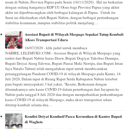
resmi di Nabire, Provinsi Papua pada Senin (16/11/2020). Hal ini berkaitan
dengan sedang hangatnya RDP UU Otsus bagi Provinsi Papua yang akhir-
akhir ini diperbincangkan oleh berbagai kalangan di Papua. Untuk itu
Surat ini dikeluarkan oleh Bupati Nabire, dengan berbagai pertimbangan
stabilitas keamanan, maupun stabilitas politik menjelang…
Asosiasi Bupati di Wilayah Meepago Sepakat Tutup Kembali
AKses Transportasi Udara
16/07/2020 - klik judul untuk membaca
NABIRE, LELEMUKU.COM - Asosiasi Bupati di Wilayah Meepago yang
terdiri dari Bupati Nabire Isaias Douw, Bupati Dogiyai Yakobus Dumupa,
Bupati Deiyai Ateng Edowai, Bupati Paniai Meki Nawipa, dan Bupati Intan
Jaya Natalis Tabuni telah mengadakan rapat untuk membicarakan
penanggulangan Pandemi COVID-19 di wilayah Meepago pada Kamis, 16
Juli 2020, Dalam rapat di Ruang Rapat Setda Kabupaten Nabire tersebut
para bupati menyepakati 3 hal yakni. "Kesatu, Berkenaan dengan
ditemukannya satu kasus COVID-19 dalam penerbangan dari Jayapura ke
Nabire pada tanggal 8 Juli 2020 dan dengan memperhatikan perkembangan
kasus COVID-19 di wilayah Meepago, maka akses transportasi udara
ditutup kembali selama dua…
Kondisi Deiyai Kondusif Pasca Kerusuhan di Kantor Bupati
di Waghete