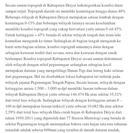
Secara umum topografi di Kabupaten Deiyai terkategorikan kondisi datar
sampai terjal. Topografi daerah ini memiliki kemiringan hingga diatas 40%.
Beberapa wilayah di Kabupaten Deiyai merupakan satuan lembah dengan
kemiringan 0-15%,dan beberapa wilayah lainnya secara keseluruhan
memiliki kondisi topografi yang cukup bervariasi yaitu antara 0 s/d 45%.
Untuk ketinggian > 45% berada di sekitar wilayah tengah dan utara lalu
kemudian mengarah ke timur. Sedangkan di bagian tengah mengarah ke
barat serta bagian selatan, kondisi topografi umumnya datar dengan
sebagian kawasan terdiri dari savana, rawa dan kawasan dengan tanah
berlumpur. Kondisi topografi Kabupaten Deiyai secara umum didominasi
oleh wilayah dengan relief pegunungan sedangkan sebagian kecil
merupakan dataran yang mengelilingi Danau Tigi dan lereng kaki selatan
dari pegunungan. Hal ini disebabkan lokasi kabupaten ini terletak pada
wilayah jajaran Pegunungan Tengah Papua. Secara luasan, wilayah dengan
ketinggian antara 1.500 – 3.000 m dpl memiliki luasan terbesar dalam
wilayah Kabupaten Deiyai yaitu sebesar 146.474 Ha atau sekitar 35,52%
dari total luas wilayah. Sedangkan wilayah dengan ketinggian antara 0 –
100 m dpl merupakan luasan terkecil yaitu sebesar 10.682 Ha atau sekitar
2,59% dari total luas wilayah.Data curah hujan di Kabupaten Deiyai dari
tahun 1950-2011 yang diperoleh dari 77 Stasion Metrologi yang berada di
sekitar Pegunungan tengah menunjukan bahwa cura hujan rata-rata tahunan
terendah adalah sebesar 600mm yang tersebar di daerah dataran rendah,