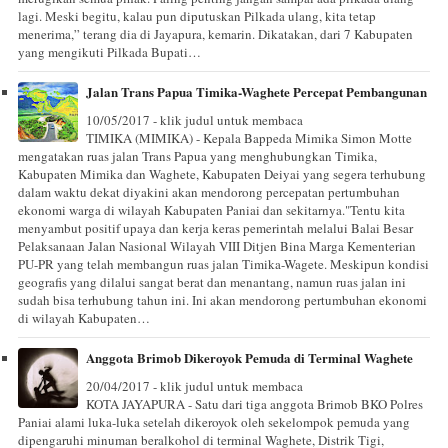
lagi. Meski begitu, kalau pun diputuskan Pilkada ulang, kita tetap
menerima,” terang dia di Jayapura, kemarin. Dikatakan, dari 7 Kabupaten
yang mengikuti Pilkada Bupati…
Jalan Trans Papua Timika-Waghete Percepat Pembangunan
10/05/2017 - klik judul untuk membaca
TIMIKA (MIMIKA) - Kepala Bappeda Mimika Simon Motte
mengatakan ruas jalan Trans Papua yang menghubungkan Timika,
Kabupaten Mimika dan Waghete, Kabupaten Deiyai yang segera terhubung
dalam waktu dekat diyakini akan mendorong percepatan pertumbuhan
ekonomi warga di wilayah Kabupaten Paniai dan sekitarnya."Tentu kita
menyambut positif upaya dan kerja keras pemerintah melalui Balai Besar
Pelaksanaan Jalan Nasional Wilayah VIII Ditjen Bina Marga Kementerian
PU-PR yang telah membangun ruas jalan Timika-Wagete. Meskipun kondisi
geografis yang dilalui sangat berat dan menantang, namun ruas jalan ini
sudah bisa terhubung tahun ini. Ini akan mendorong pertumbuhan ekonomi
di wilayah Kabupaten…
Anggota Brimob Dikeroyok Pemuda di Terminal Waghete
20/04/2017 - klik judul untuk membaca
KOTA JAYAPURA - Satu dari tiga anggota Brimob BKO Polres
Paniai alami luka-luka setelah dikeroyok oleh sekelompok pemuda yang
dipengaruhi minuman beralkohol di terminal Waghete, Distrik Tigi,