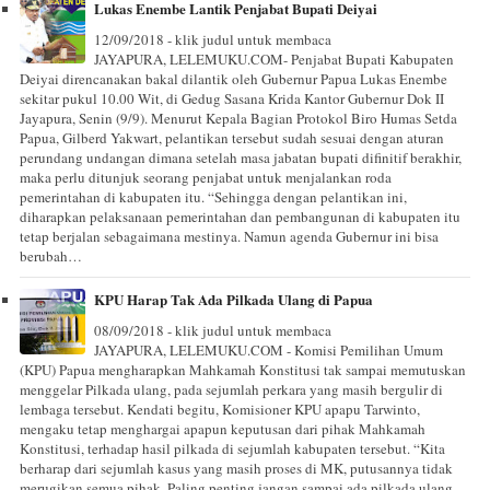
Lukas Enembe Lantik Penjabat Bupati Deiyai
12/09/2018 - klik judul untuk membaca
JAYAPURA, LELEMUKU.COM- Penjabat Bupati Kabupaten
Deiyai direncanakan bakal dilantik oleh Gubernur Papua Lukas Enembe
sekitar pukul 10.00 Wit, di Gedug Sasana Krida Kantor Gubernur Dok II
Jayapura, Senin (9/9). Menurut Kepala Bagian Protokol Biro Humas Setda
Papua, Gilberd Yakwart, pelantikan tersebut sudah sesuai dengan aturan
perundang undangan dimana setelah masa jabatan bupati difinitif berakhir,
maka perlu ditunjuk seorang penjabat untuk menjalankan roda
pemerintahan di kabupaten itu. “Sehingga dengan pelantikan ini,
diharapkan pelaksanaan pemerintahan dan pembangunan di kabupaten itu
tetap berjalan sebagaimana mestinya. Namun agenda Gubernur ini bisa
berubah…
KPU Harap Tak Ada Pilkada Ulang di Papua
08/09/2018 - klik judul untuk membaca
JAYAPURA, LELEMUKU.COM - Komisi Pemilihan Umum
(KPU) Papua mengharapkan Mahkamah Konstitusi tak sampai memutuskan
menggelar Pilkada ulang, pada sejumlah perkara yang masih bergulir di
lembaga tersebut. Kendati begitu, Komisioner KPU apapu Tarwinto,
mengaku tetap menghargai apapun keputusan dari pihak Mahkamah
Konstitusi, terhadap hasil pilkada di sejumlah kabupaten tersebut. “Kita
berharap dari sejumlah kasus yang masih proses di MK, putusannya tidak
merugikan semua pihak. Paling penting jangan sampai ada pilkada ulang