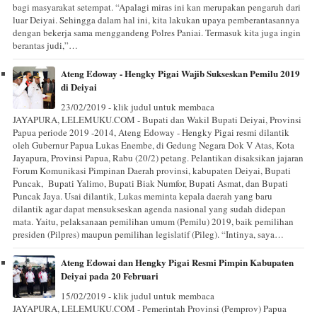
bagi masyarakat setempat. “Apalagi miras ini kan merupakan pengaruh dari
luar Deiyai. Sehingga dalam hal ini, kita lakukan upaya pemberantasannya
dengan bekerja sama menggandeng Polres Paniai. Termasuk kita juga ingin
berantas judi,”…
Ateng Edoway - Hengky Pigai Wajib Sukseskan Pemilu 2019
di Deiyai
23/02/2019 - klik judul untuk membaca
JAYAPURA, LELEMUKU.COM - Bupati dan Wakil Bupati Deiyai, Provinsi
Papua periode 2019 -2014, Ateng Edoway - Hengky Pigai resmi dilantik
oleh Gubernur Papua Lukas Enembe, di Gedung Negara Dok V Atas, Kota
Jayapura, Provinsi Papua, Rabu (20/2) petang. Pelantikan disaksikan jajaran
Forum Komunikasi Pimpinan Daerah provinsi, kabupaten Deiyai, Bupati
Puncak, Bupati Yalimo, Bupati Biak Numfor, Bupati Asmat, dan Bupati
Puncak Jaya. Usai dilantik, Lukas meminta kepala daerah yang baru
dilantik agar dapat mensukseskan agenda nasional yang sudah didepan
mata. Yaitu, pelaksanaan pemilihan umum (Pemilu) 2019, baik pemilihan
presiden (Pilpres) maupun pemilihan legislatif (Pileg). “Intinya, saya…
Ateng Edowai dan Hengky Pigai Resmi Pimpin Kabupaten
Deiyai pada 20 Februari
15/02/2019 - klik judul untuk membaca
JAYAPURA, LELEMUKU.COM - Pemerintah Provinsi (Pemprov) Papua