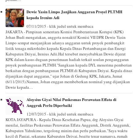
Dewie Yasin Limpo Janjikan Anggaran Proyel PLTMH
kepada Irenius Adi
07/11/2015 - klik judul untuk membaca
JAKARTA - Pimpinan sementara Komisi Pemberantasan Korupsi (KPK)
Johan Budi mengatakan, anggota nonaktif Komisi VII DPR Dewie Yasin
Limpo sempat menjanjikan adanya anggaran untuk proyek pembangkit
listik tenaga mikrohidro kepada Kepala Dinas Pertambangan dan Energi
Kabupaten Deiyai, Irenius Adii.Hal tersebut menyebabkan Dewie dijerat
KPK dalam kasus dugaan penerimaan hadiah terkait usulan penganggaran
proyek pembangunan PLTMH."Sangkaan kepada DYL menerima pemberian
berkaitan dengan pembangunan PLTMH di Kabupaten Deiyai. Kepala dinas
dijanjikan dapat anggaran," ujar Johan di Gedung KPK, Jakarta, Jumat
(6/11/2015).Namun, Johan enggan membeberkan nominal yang dijanjikan
Dewie kepada…
Aloysius Giyai Nilai Puskesmas Perawatan Effata di
Anggruk Perlu Diperbaiki
12/07/2015 - klik judul untuk membaca
KOTA JAYAPURA - Kepala Dinas Kesehatan Papua, drg Aloysius Giyai
menilai, fasilitas Puskesmas Perawatan Effata Angguruk, Distrik Angguruk,
Kabupaten Yahukimo, tergolong minim dan perlu perbaikan."Saya waktu
kecil di Paniai, sekarang Kabupaten Deiyai, begitu tenar namanya, rumah