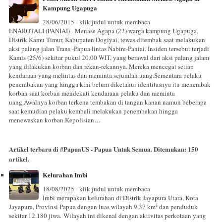
Kampung Ugapuga
28/06/2015 - klik judul untuk membaca
ENAROTALI (PANIAI) - Menase Agapa (22) warga kampung Ugapuga,
Distrik Kamu Timur, Kabupaten Dogiyai, tewas ditembak saat melakukan
aksi palang jalan Trans -Papua lintas Nabire-Paniai. Insiden tersebut terjadi
Kamis (25/6) sekitar pukul 20.00 WIT, yang berawal dari aksi palang jalam
yang dilakukan korban dan rekan-rekannya. Mereka mencegat setiap
kendaraan yang melintas dan meminta sejumlah uang.Sementara pelaku
penembakan yang hingga kini belum diketahui identitasnya itu menembak
korban saat korban mendekati kendaraan pelaku dan meminta
uang.Awalnya korban terkena tembakan di tangan kanan namun beberapa
saat kemudian pelaku kembali melakukan penembakan hingga
menewaskan korban.Kepolisian…
Artikel terbaru di
#PapuaUS - Papua Untuk Semua
. Ditemukan:
150
artikel.
Kelurahan Imbi
18/08/2025 - klik judul untuk membaca
Imbi merupakan kelurahan di Distrik Jayapura Utara, Kota
Jayapura, Provinsi Papua dengan luas wilayah 9,37 km² dan penduduk
sekitar 12.180 jiwa. Wilayah ini dikenal dengan aktivitas perkotaan yang