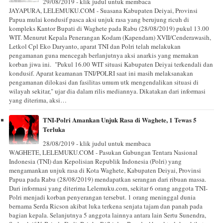
29/08/2019 - klik judul untuk membaca
JAYAPURA, LELEMUKU.COM - Suasana Kabupaten Deiyai, Provinsi
Papua mulai kondusif pasca aksi unjuk rasa yang berujung ricuh di
kompleks Kantor Bupati di Waghete pada Rabu (28/08/2019) pukul 13.00
WIT. Menurut Kepala Penerangan Kodam (Kapendam) XVII/Cenderawasih,
Letkol Cpl Eko Daryanto, aparat TNI dan Polri telah melakukan
pengamanan guna mencegah berlanjutnya aksi anarkis yang memakan
korban jiwa ini. "Pukul 16.00 WIT situasi Kabupaten Deiyai terkendali dan
kondusif. Aparat keamanan TNI/POLRI saat ini masih melaksanakan
pengamanan dilokasi dan fasilitas umum utk mengendalikan situasi di
wilayah sekitar," ujar dia dalam rilis mediannya. Dikatakan dari informasi
yang diterima, aksi…
TNI-Polri Amankan Unjuk Rasa di Waghete, 1 Tewas 5
Terluka
28/08/2019 - klik judul untuk membaca
WAGHETE, LELEMUKU.COM - Pasukan Gabungan Tentara Nasional
Indonesia (TNI) dan Kepolisian Republik Indonesia (Polri) yang
mengamankan unjuk rasa di Kota Waghete, Kabupaten Deiyai, Provinsi
Papua pada Rabu (28/08/2019) mendapatkan serangan dari ribuan massa.
Dari informasi yang diterima Lelemuku.com, sekitar 6 orang anggota TNI-
Polri menjadi korban penyerangan tersebut. 1 orang meninggal dunia
bernama Serda Ricson akibat luka terkena senjata tajam dan panah pada
bagian kepala. Selanjutnya 5 anggota lainnya antara lain Sertu Sunendra,