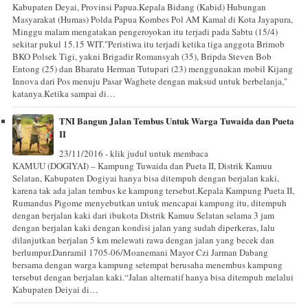
Kabupaten Deyai, Provinsi Papua.Kepala Bidang (Kabid) Hubungan
Masyarakat (Humas) Polda Papua Kombes Pol AM Kamal di Kota Jayapura,
Minggu malam mengatakan pengeroyokan itu terjadi pada Sabtu (15/4)
sekitar pukul 15.15 WIT."Peristiwa itu terjadi ketika tiga anggota Brimob
BKO Polsek Tigi, yakni Brigadir Romansyah (35), Bripda Steven Bob
Entong (25) dan Bharatu Herman Tutupari (23) menggunakan mobil Kijang
Innova dari Pos menuju Pasar Waghete dengan maksud untuk berbelanja,"
katanya.Ketika sampai di…
TNI Bangun Jalan Tembus Untuk Warga Tuwaida dan Pueta
II
23/11/2016 - klik judul untuk membaca
KAMUU (DOGIYAI) – Kampung Tuwaida dan Pueta II, Distrik Kamuu
Selatan, Kabupaten Dogiyai hanya bisa ditempuh dengan berjalan kaki,
karena tak ada jalan tembus ke kampung tersebut.Kepala Kampung Pueta II,
Rumandus Pigome menyebutkan untuk mencapai kampung itu, ditempuh
dengan berjalan kaki dari ibukota Distrik Kamuu Selatan selama 3 jam
dengan berjalan kaki dengan kondisi jalan yang sudah diperkeras, lalu
dilanjutkan berjalan 5 km melewati rawa dengan jalan yang becek dan
berlumpur.Danramil 1705-06/Moanemani Mayor Czi Jarman Dabang
bersama dengan warga kampung setempat berusaha menembus kampung
tersebut dengan berjalan kaki.“Jalan alternatif hanya bisa ditempuh melalui
Kabupaten Deiyai di…