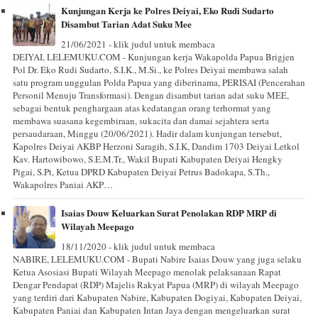
Kunjungan Kerja ke Polres Deiyai, Eko Rudi Sudarto
Disambut Tarian Adat Suku Mee
21/06/2021 - klik judul untuk membaca
DEIYAI, LELEMUKU.COM - Kunjungan kerja Wakapolda Papua Brigjen
Pol Dr. Eko Rudi Sudarto, S.I.K., M.Si., ke Polres Deiyai membawa salah
satu program unggulan Polda Papua yang diberinama, PERISAI (Pencerahan
Personil Menuju Transformasi). Dengan disambut tarian adat suku MEE,
sebagai bentuk penghargaan atas kedatangan orang terhormat yang
membawa suasana kegembiraan, sukacita dan damai sejahtera serta
persaudaraan, Minggu (20/06/2021). Hadir dalam kunjungan tersebut,
Kapolres Deiyai AKBP Herzoni Saragih, S.I.K, Dandim 1703 Deiyai Letkol
Kav. Hartowibowo, S.E.M.Tr., Wakil Bupati Kabupaten Deiyai Hengky
Pigai, S.Pt, Ketua DPRD Kabupaten Deiyai Petrus Badokapa, S.Th.,
Wakapolres Paniai AKP…
Isaias Douw Keluarkan Surat Penolakan RDP MRP di
Wilayah Meepago
18/11/2020 - klik judul untuk membaca
NABIRE, LELEMUKU.COM - Bupati Nabire Isaias Douw yang juga selaku
Ketua Asosiasi Bupati Wilayah Meepago menolak pelaksanaan Rapat
Dengar Pendapat (RDP) Majelis Rakyat Papua (MRP) di wilayah Meepago
yang terdiri dari Kabupaten Nabire, Kabupaten Dogiyai, Kabupaten Deiyai,
Kabupaten Paniai dan Kabupaten Intan Jaya dengan mengeluarkan surat