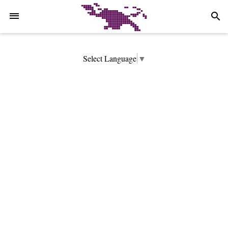
-->
search
Select Language
▼