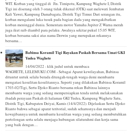
WIT. Korban yang tinggal di Jln. Timipotu, Kampung Waghete I, Distrik
Tigi ini diserang oleh 3 orang tidak dikenal (OTK) saat melewati Jembatan
Kali Yawei, Kampung Damabagata, Distrik Tigi Timur. Dari serangan itu,
korban mengalami luka tusuk pada bagian dada yang mengakibatkan
korban meninggal dunia. Sementara motor Yamaha Jupiter Z Warna merah
juga ikut raib diambil para pelaku. Awalnya sekitar pukul 15.05 WIT,
korban bersama saksi atas nama Derwin yang merupakan rekannya
bersama…
Babinsa Koramil Tigi Rayakan Paskah Bersama Umat GKI
Yudea Waghete
14/04/2022 - klik judul untuk membaca
WAGHETE, LELEMUKU.COM - Sebagai Aparat kewilayahan, Babinsa
dituntut untuk selalu berada ditengah-tengah warga demi membantu
mengatasi kesulitan-kesulitannya. Seperti yang dilakukan Babinsa Koramil
1703-02/Tigi, Sertu Djoko Rianto bersama rekan Babinsa lainnya
membantu warga yang sedang mempersiapkan tenda untuk melaksanakan
ibadah perayaan Paskah di halaman GKI Yudea, Kampung Waghete Satu,
Distrik Tigi, Kabupaten Deiyai, Kamis (14/4/2022). Dijelaskan Sertu Djoko
Rianto bahwa sebagai aparat teritorial, sudah seharusnya dan menjadi
kewajibannya untuk membantu kesulitan warga yang sedang membutuhkan
pertolongan serta selalu menjaga hubungan silaturahmi dan kerja sama
yang baik dengan…