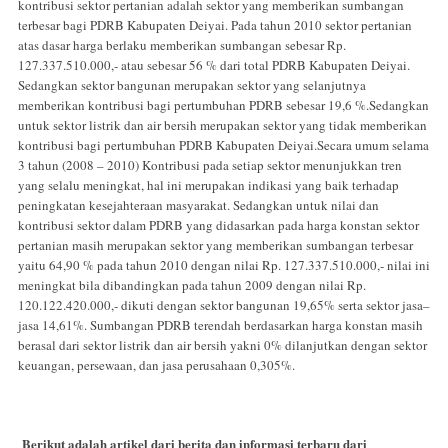
kontribusi sektor pertanian adalah sektor yang memberikan sumbangan
terbesar bagi PDRB Kabupaten Deiyai. Pada tahun 2010 sektor pertanian
atas dasar harga berlaku memberikan sumbangan sebesar Rp.
127.337.510.000,- atau sebesar 56 % dari total PDRB Kabupaten Deiyai.
Sedangkan sektor bangunan merupakan sektor yang selanjutnya
memberikan kontribusi bagi pertumbuhan PDRB sebesar 19,6 %.Sedangkan
untuk sektor listrik dan air bersih merupakan sektor yang tidak memberikan
kontribusi bagi pertumbuhan PDRB Kabupaten Deiyai.Secara umum selama
3 tahun (2008 – 2010) Kontribusi pada setiap sektor menunjukkan tren
yang selalu meningkat, hal ini merupakan indikasi yang baik terhadap
peningkatan kesejahteraan masyarakat. Sedangkan untuk nilai dan
kontribusi sektor dalam PDRB yang didasarkan pada harga konstan sektor
pertanian masih merupakan sektor yang memberikan sumbangan terbesar
yaitu 64,90 % pada tahun 2010 dengan nilai Rp. 127.337.510.000,- nilai ini
meningkat bila dibandingkan pada tahun 2009 dengan nilai Rp.
120.122.420.000,- dikuti dengan sektor bangunan 19,65% serta sektor jasa–
jasa 14,61%. Sumbangan PDRB terendah berdasarkan harga konstan masih
berasal dari sektor listrik dan air bersih yakni 0% dilanjutkan dengan sektor
keuangan, persewaan, dan jasa perusahaan 0,305%.
Berikut adalah artikel dari berita dan informasi terbaru dari