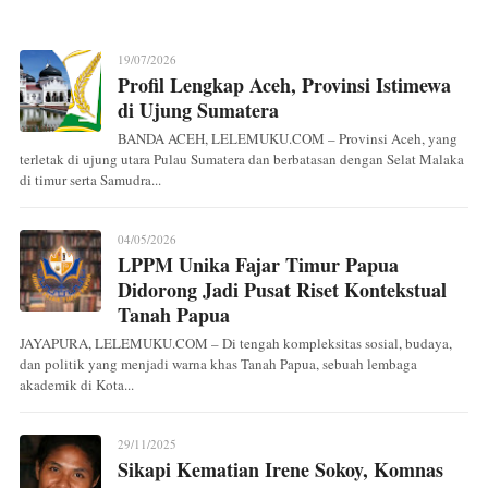
19/07/2026
Profil Lengkap Aceh, Provinsi Istimewa
di Ujung Sumatera
BANDA ACEH, LELEMUKU.COM – Provinsi Aceh, yang
terletak di ujung utara Pulau Sumatera dan berbatasan dengan Selat Malaka
di timur serta Samudra...
04/05/2026
LPPM Unika Fajar Timur Papua
Didorong Jadi Pusat Riset Kontekstual
Tanah Papua
JAYAPURA, LELEMUKU.COM – Di tengah kompleksitas sosial, budaya,
dan politik yang menjadi warna khas Tanah Papua, sebuah lembaga
akademik di Kota...
29/11/2025
Sikapi Kematian Irene Sokoy, Komnas