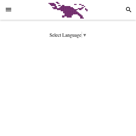
-->
search
Select Language
▼