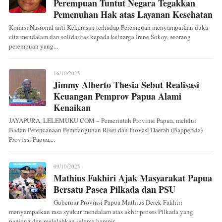
Perempuan Tuntut Negara Tegakkan
Pemenuhan Hak atas Layanan Kesehatan
Komisi Nasional anti Kekerasan terhadap Perempuan menyampaikan duka
cita mendalam dan solidaritas kepada keluarga Irene Sokoy, seorang
perempuan yang...
16/10/2025
Jimmy Alberto Thesia Sebut Realisasi
Keuangan Pemprov Papua Alami
Kenaikan
JAYAPURA, LELEMUKU.COM – Pemerintah Provinsi Papua, melalui
Badan Perencanaan Pembangunan Riset dan Inovasi Daerah (Bapperida)
Provinsi Papua,...
09/10/2025
Mathius Fakhiri Ajak Masyarakat Papua
Bersatu Pasca Pilkada dan PSU
Gubernur Provinsi Papua Mathius Derek Fakhiri
menyampaikan rasa syukur mendalam atas akhir proses Pilkada yang
panjang dan melelahkan selama hampir...