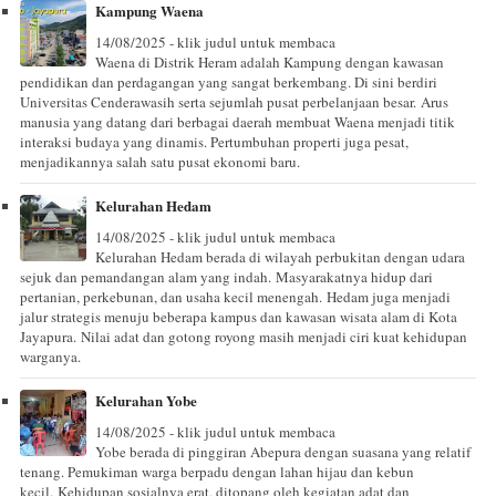
Kampung Waena
14/08/2025 - klik judul untuk membaca
Waena di Distrik Heram adalah Kampung dengan kawasan
pendidikan dan perdagangan yang sangat berkembang. Di sini berdiri
Universitas Cenderawasih serta sejumlah pusat perbelanjaan besar. Arus
manusia yang datang dari berbagai daerah membuat Waena menjadi titik
interaksi budaya yang dinamis. Pertumbuhan properti juga pesat,
menjadikannya salah satu pusat ekonomi baru.
Kelurahan Hedam
14/08/2025 - klik judul untuk membaca
Kelurahan Hedam berada di wilayah perbukitan dengan udara
sejuk dan pemandangan alam yang indah. Masyarakatnya hidup dari
pertanian, perkebunan, dan usaha kecil menengah. Hedam juga menjadi
jalur strategis menuju beberapa kampus dan kawasan wisata alam di Kota
Jayapura. Nilai adat dan gotong royong masih menjadi ciri kuat kehidupan
warganya.
Kelurahan Yobe
14/08/2025 - klik judul untuk membaca
Yobe berada di pinggiran Abepura dengan suasana yang relatif
tenang. Pemukiman warga berpadu dengan lahan hijau dan kebun
kecil. Kehidupan sosialnya erat, ditopang oleh kegiatan adat dan