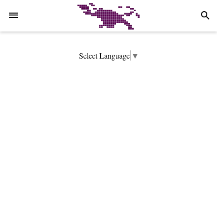
-->
search
Select Language
▼