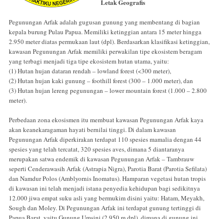
Letak Geografis
Pegunungan Arfak adalah gugusan gunung yang membentang di bagian
kepala burung Pulau Papua. Memiliki ketinggian antara 15 meter hingga
2.950 meter diatas permukaan laut (dpl). Berdasarkan klasifikasi ketinggian,
kawasan Pegunungan Arfak memiliki perwakilan tipe ekosistem beragam
yang terbagi menjadi tiga tipe ekosistem hutan utama, yaitu:
(1) Hutan hujan dataran rendah – lowland forest (<300 meter),
(2) Hutan hujan kaki gunung – foothill forest (300 – 1.000 meter), dan
(3) Hutan hujan lereng pegunungan – lower mountain forest (1.000 – 2.800
meter).
Perbedaan zona ekosismen itu membuat kawasan Pegunungan Arfak kaya
akan keanekaragaman hayati bernilai tinggi. Di dalam kawasan
Pegunungan Arfak diperkirakan terdapat 110 spesies mamalia dengan 44
spesies yang telah tercatat, 320 spesies aves, dimana 5 diantaranya
merupakan satwa endemik di kawasan Pegunungan Arfak – Tambrauw
seperti Cenderawasih Arfak (Astrapia Nigra), Parotia Barat (Parotia Sefilata)
dan Namdur Polos (Amblyornis Inomatus). Hamparan vegetasi hutan tropis
di kawasan ini telah menjadi istana penyedia kehidupan bagi sedikitnya
12.000 jiwa empat suku asli yang bermukim disini yaitu: Hatam, Meyakh,
Sough dan Moley. Di Pegunungan Arfak ini terdapat gunung tertinggi di
Papua Barat, yaitu Gunung Umsini (2.950 m dpl), dimana di gunung ini