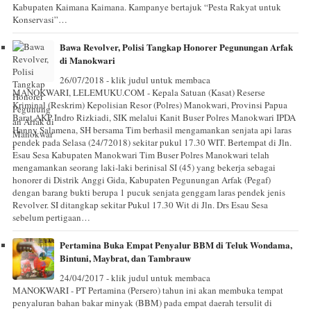
Kabupaten Kaimana Kaimana. Kampanye bertajuk “Pesta Rakyat untuk
Konservasi”…
Bawa Revolver, Polisi Tangkap Honorer Pegunungan Arfak
di Manokwari
26/07/2018 - klik judul untuk membaca
MANOKWARI, LELEMUKU.COM - Kepala Satuan (Kasat) Reserse
Kriminal (Reskrim) Kepolisian Resor (Polres) Manokwari, Provinsi Papua
Barat AKP Indro Rizkiadi, SIK melalui Kanit Buser Polres Manokwari IPDA
Hanny Salamena, SH bersama Tim berhasil mengamankan senjata api laras
pendek pada Selasa (24/72018) sekitar pukul 17.30 WIT. Bertempat di Jln.
Esau Sesa Kabupaten Manokwari Tim Buser Polres Manokwari telah
mengamankan seorang laki-laki berinisal SI (45) yang bekerja sebagai
honorer di Distrik Anggi Gida, Kabupaten Pegunungan Arfak (Pegaf)
dengan barang bukti berupa 1 pucuk senjata genggam laras pendek jenis
Revolver. SI ditangkap sekitar Pukul 17.30 Wit di Jln. Drs Esau Sesa
sebelum pertigaan…
Pertamina Buka Empat Penyalur BBM di Teluk Wondama,
Bintuni, Maybrat, dan Tambrauw
24/04/2017 - klik judul untuk membaca
MANOKWARI - PT Pertamina (Persero) tahun ini akan membuka tempat
penyaluran bahan bakar minyak (BBM) pada empat daerah tersulit di