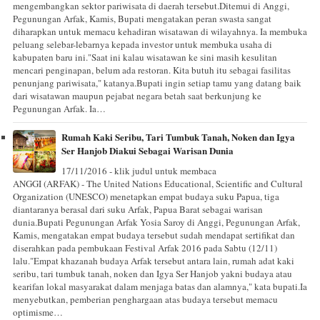
mengembangkan sektor pariwisata di daerah tersebut.Ditemui di Anggi,
Pegunungan Arfak, Kamis, Bupati mengatakan peran swasta sangat
diharapkan untuk memacu kehadiran wisatawan di wilayahnya. Ia membuka
peluang selebar-lebarnya kepada investor untuk membuka usaha di
kabupaten baru ini."Saat ini kalau wisatawan ke sini masih kesulitan
mencari penginapan, belum ada restoran. Kita butuh itu sebagai fasilitas
penunjang pariwisata," katanya.Bupati ingin setiap tamu yang datang baik
dari wisatawan maupun pejabat negara betah saat berkunjung ke
Pegunungan Arfak. Ia…
Rumah Kaki Seribu, Tari Tumbuk Tanah, Noken dan Igya
Ser Hanjob Diakui Sebagai Warisan Dunia
17/11/2016 - klik judul untuk membaca
ANGGI (ARFAK) - The United Nations Educational, Scientific and Cultural
Organization (UNESCO) menetapkan empat budaya suku Papua, tiga
diantaranya berasal dari suku Arfak, Papua Barat sebagai warisan
dunia.Bupati Pegunungan Arfak Yosia Saroy di Anggi, Pegunungan Arfak,
Kamis, mengatakan empat budaya tersebut sudah mendapat sertifikat dan
diserahkan pada pembukaan Festival Arfak 2016 pada Sabtu (12/11)
lalu."Empat khazanah budaya Arfak tersebut antara lain, rumah adat kaki
seribu, tari tumbuk tanah, noken dan Igya Ser Hanjob yakni budaya atau
kearifan lokal masyarakat dalam menjaga batas dan alamnya," kata bupati.Ia
menyebutkan, pemberian penghargaan atas budaya tersebut memacu
optimisme…