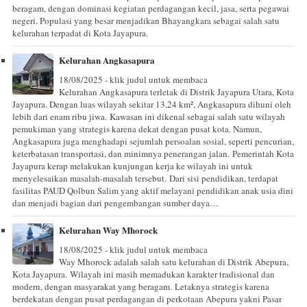
beragam, dengan dominasi kegiatan perdagangan kecil, jasa, serta pegawai
negeri. Populasi yang besar menjadikan Bhayangkara sebagai salah satu
kelurahan terpadat di Kota Jayapura.
Kelurahan Angkasapura
18/08/2025 - klik judul untuk membaca
Kelurahan Angkasapura terletak di Distrik Jayapura Utara, Kota
Jayapura. Dengan luas wilayah sekitar 13,24 km², Angkasapura dihuni oleh
lebih dari enam ribu jiwa. Kawasan ini dikenal sebagai salah satu wilayah
pemukiman yang strategis karena dekat dengan pusat kota. Namun,
Angkasapura juga menghadapi sejumlah persoalan sosial, seperti pencurian,
keterbatasan transportasi, dan minimnya penerangan jalan. Pemerintah Kota
Jayapura kerap melakukan kunjungan kerja ke wilayah ini untuk
menyelesaikan masalah-masalah tersebut. Dari sisi pendidikan, terdapat
fasilitas PAUD Qolbun Salim yang aktif melayani pendidikan anak usia dini
dan menjadi bagian dari pengembangan sumber daya…
Kelurahan Way Mhorock
18/08/2025 - klik judul untuk membaca
Way Mhorock adalah salah satu kelurahan di Distrik Abepura,
Kota Jayapura. Wilayah ini masih memadukan karakter tradisional dan
modern, dengan masyarakat yang beragam. Letaknya strategis karena
berdekatan dengan pusat perdagangan di perkotaan Abepura yakni Pasar