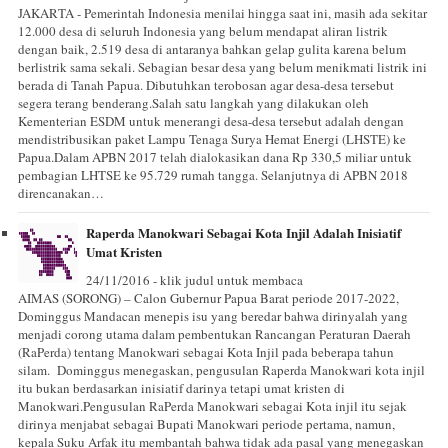
JAKARTA - Pemerintah Indonesia menilai hingga saat ini, masih ada sekitar
12.000 desa di seluruh Indonesia yang belum mendapat aliran listrik
dengan baik, 2.519 desa di antaranya bahkan gelap gulita karena belum
berlistrik sama sekali. Sebagian besar desa yang belum menikmati listrik ini
berada di Tanah Papua. Dibutuhkan terobosan agar desa-desa tersebut
segera terang benderang.Salah satu langkah yang dilakukan oleh
Kementerian ESDM untuk menerangi desa-desa tersebut adalah dengan
mendistribusikan paket Lampu Tenaga Surya Hemat Energi (LHSTE) ke
Papua.Dalam APBN 2017 telah dialokasikan dana Rp 330,5 miliar untuk
pembagian LHTSE ke 95.729 rumah tangga. Selanjutnya di APBN 2018
direncanakan…
Raperda Manokwari Sebagai Kota Injil Adalah Inisiatif
Umat Kristen
24/11/2016 - klik judul untuk membaca
AIMAS (SORONG) – Calon Gubernur Papua Barat periode 2017-2022,
Dominggus Mandacan menepis isu yang beredar bahwa dirinyalah yang
menjadi corong utama dalam pembentukan Rancangan Peraturan Daerah
(RaPerda) tentang Manokwari sebagai Kota Injil pada beberapa tahun
silam. Dominggus menegaskan, pengusulan Raperda Manokwari kota injil
itu bukan berdasarkan inisiatif darinya tetapi umat kristen di
Manokwari.Pengusulan RaPerda Manokwari sebagai Kota injil itu sejak
dirinya menjabat sebagai Bupati Manokwari periode pertama, namun,
kepala Suku Arfak itu membantah bahwa tidak ada pasal yang menegaskan