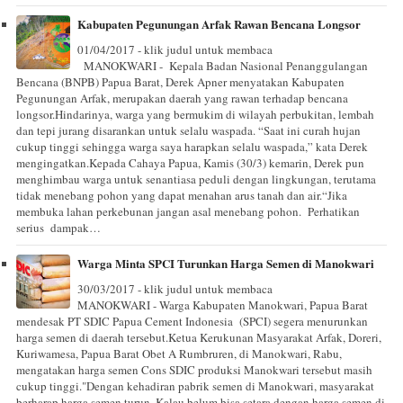
Kabupaten Pegunungan Arfak Rawan Bencana Longsor
01/04/2017 - klik judul untuk membaca
MANOKWARI - Kepala Badan Nasional Penanggulangan
Bencana (BNPB) Papua Barat, Derek Apner menyatakan Kabupaten
Pegunungan Arfak, merupakan daerah yang rawan terhadap bencana
longsor.Hindarinya, warga yang bermukim di wilayah perbukitan, lembah
dan tepi jurang disarankan untuk selalu waspada. “Saat ini curah hujan
cukup tinggi sehingga warga saya harapkan selalu waspada,” kata Derek
mengingatkan.Kepada Cahaya Papua, Kamis (30/3) kemarin, Derek pun
menghimbau warga untuk senantiasa peduli dengan lingkungan, terutama
tidak menebang pohon yang dapat menahan arus tanah dan air.“Jika
membuka lahan perkebunan jangan asal menebang pohon. Perhatikan
serius dampak…
Warga Minta SPCI Turunkan Harga Semen di Manokwari
30/03/2017 - klik judul untuk membaca
MANOKWARI - Warga Kabupaten Manokwari, Papua Barat
mendesak PT SDIC Papua Cement Indonesia (SPCI) segera menurunkan
harga semen di daerah tersebut.Ketua Kerukunan Masyarakat Arfak, Doreri,
Kuriwamesa, Papua Barat Obet A Rumbruren, di Manokwari, Rabu,
mengatakan harga semen Cons SDIC produksi Manokwari tersebut masih
cukup tinggi."Dengan kehadiran pabrik semen di Manokwari, masyarakat
berharap harga semen turun. Kalau belum bisa setara dengan harga semen di