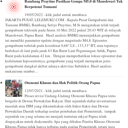
Bambang Prayitno Pastikan Gempa M5,0 di Manokwari Tak
Berpotensi Tsunami
19/05/2022 - klik judul untuk membaca
JAKARTA PUSAT, LELEMUKU.COM - Kepala Pusat Gempabumi dan
Tsunami BMKG, Bambang Setiyo Prayitno, M.Si mengatakan telah terjadi
gempabumi tektonik pada Senin 16 Mei 2022 pukul 20.43 WIT di wilayah
Manokwari, Papua Barat. Hasil analisis BMKG menunjukkan gempabumi
ini memiliki parameter update dengan magnitudo M4,8. Episenter
gempabumi terletak pada koordinat 0,68° LS ; 133,33° BT, atau tepatnya
berlokasi di laut pada jarak 63 Km Barat Laut Pegunungan Arfak, Papua
Barat pada kedalaman 42 km. 'Dengan memperhatikan lokasi episenter dan
kedalaman hiposenternya, gempabumi yang terjadi merupakan jenis
gempabumi dangkal akibat adanya aktivitas Subduksi. Hasil analisis
mekanisme sumber…
Otonomi Khusus dan Hak Politik Orang Papua
12/07/2021 - klik judul untuk membaca
Proses revisi Undang-Undang Otonomi Khusus Papua terus
bergulir di Dewan Perwakilan Rakyat. Dari sejumlah daftar inventarisasi
masalah atau DIM yang dikemukakan oleh fraksi-fraksi dan Dewan
Perwakilan Daerah terhadap usulan perubahan dari Pemerintah, tampak
sejumlah isu yang selama ini menjadi tuntutan rakyat Papua telah
diupayakan untuk diakomodir. Apa yang dibahas Panitia Khusus Otonomi
Khusus Papua tidak hanya terbatas pada usulan Pemerintah, tetapi juga