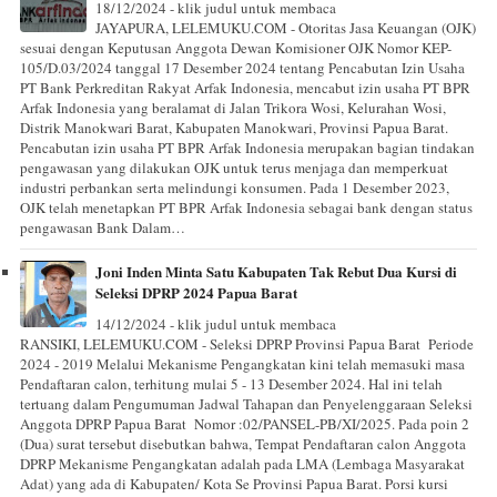
18/12/2024 - klik judul untuk membaca
JAYAPURA, LELEMUKU.COM - Otoritas Jasa Keuangan (OJK)
sesuai dengan Keputusan Anggota Dewan Komisioner OJK Nomor KEP-
105/D.03/2024 tanggal 17 Desember 2024 tentang Pencabutan Izin Usaha
PT Bank Perkreditan Rakyat Arfak Indonesia, mencabut izin usaha PT BPR
Arfak Indonesia yang beralamat di Jalan Trikora Wosi, Kelurahan Wosi,
Distrik Manokwari Barat, Kabupaten Manokwari, Provinsi Papua Barat.
Pencabutan izin usaha PT BPR Arfak Indonesia merupakan bagian tindakan
pengawasan yang dilakukan OJK untuk terus menjaga dan memperkuat
industri perbankan serta melindungi konsumen. Pada 1 Desember 2023,
OJK telah menetapkan PT BPR Arfak Indonesia sebagai bank dengan status
pengawasan Bank Dalam…
Joni Inden Minta Satu Kabupaten Tak Rebut Dua Kursi di
Seleksi DPRP 2024 Papua Barat
14/12/2024 - klik judul untuk membaca
RANSIKI, LELEMUKU.COM - Seleksi DPRP Provinsi Papua Barat Periode
2024 - 2019 Melalui Mekanisme Pengangkatan kini telah memasuki masa
Pendaftaran calon, terhitung mulai 5 - 13 Desember 2024. Hal ini telah
tertuang dalam Pengumuman Jadwal Tahapan dan Penyelenggaraan Seleksi
Anggota DPRP Papua Barat Nomor :02/PANSEL-PB/XI/2025. Pada poin 2
(Dua) surat tersebut disebutkan bahwa, Tempat Pendaftaran calon Anggota
DPRP Mekanisme Pengangkatan adalah pada LMA (Lembaga Masyarakat
Adat) yang ada di Kabupaten/ Kota Se Provinsi Papua Barat. Porsi kursi