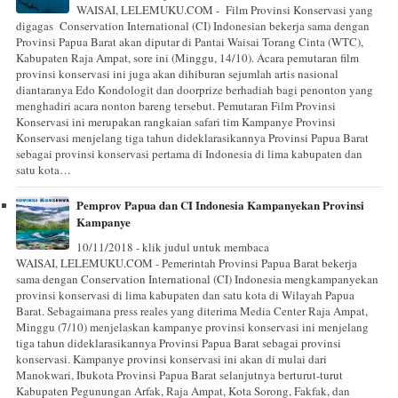
WAISAI, LELEMUKU.COM - Film Provinsi Konservasi yang
digagas Conservation International (CI) Indonesian bekerja sama dengan
Provinsi Papua Barat akan diputar di Pantai Waisai Torang Cinta (WTC),
Kabupaten Raja Ampat, sore ini (Minggu, 14/10). Acara pemutaran film
provinsi konservasi ini juga akan dihiburan sejumlah artis nasional
diantaranya Edo Kondologit dan doorprize berhadiah bagi penonton yang
menghadiri acara nonton bareng tersebut. Pemutaran Film Provinsi
Konservasi ini merupakan rangkaian safari tim Kampanye Provinsi
Konservasi menjelang tiga tahun dideklarasikannya Provinsi Papua Barat
sebagai provinsi konservasi pertama di Indonesia di lima kabupaten dan
satu kota…
Pemprov Papua dan CI Indonesia Kampanyekan Provinsi
Kampanye
10/11/2018 - klik judul untuk membaca
WAISAI, LELEMUKU.COM - Pemerintah Provinsi Papua Barat bekerja
sama dengan Conservation International (CI) Indonesia mengkampanyekan
provinsi konservasi di lima kabupaten dan satu kota di Wilayah Papua
Barat. Sebagaimana press reales yang diterima Media Center Raja Ampat,
Minggu (7/10) menjelaskan kampanye provinsi konservasi ini menjelang
tiga tahun dideklarasikannya Provinsi Papua Barat sebagai provinsi
konservasi. Kampanye provinsi konservasi ini akan di mulai dari
Manokwari, Ibukota Provinsi Papua Barat selanjutnya berturut-turut
Kabupaten Pegunungan Arfak, Raja Ampat, Kota Sorong, Fakfak, dan