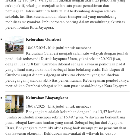
cukup aktif, sekaligus menjadi salah satu pusat pemukiman dan
perniagaan. Infrastruktur di Imbi relatif berkembang dengan adanya
sekolah, fasilitas kesehatan, dan akses transportasi yang mendukung
mobilitas masyarakat. Imbi berperan penting dalam mendukung aktivitas
perekonomian Kota Jayapura.
Kelurahan Gurabesi
18/08/2025 - klik judul untuk membaca
Kelurahan Gurabesi menjadi salah satu wilayah dengan jumlah
penduduk terbesar di Distrik Jayapura Utara, yakni sekitar 20.923 jiwa,
dengan luas 7,18 km². Gurabesi dikenal sebagai kawasan perkotaan padat
yang dihuni masyarakat dari berbagai latar belakang etnis. Kehidupan di
Gurabesi sangat dinamis dgengan aktivitas ekonomi yang melibatkan
perdagangan, jasa, dan aktivitas pemerintahan. Keberagaman penduduknya
menjadikan Gurabesi sebagai salah satu pusat sosial-budaya Kota Jayapura.
Kelurahan Bhayangkara
18/08/2025 - klik judul untuk membaca
Bhayangkara adalah kelurahan dengan luas 13,57 km² dan
jumlah penduduk mencapai sekitar 16.497 jiwa. Wilayah ini berkembang
pesat sebagai kawasan hunian yang ramai. Sebagai bagian dari Jayapura
Utara, Bhayangkara memiliki akses yang baik menuju pusat pemerintahan
dan kawasan ekonomi. Kehidupan masyarakat di wilayah ini cukup