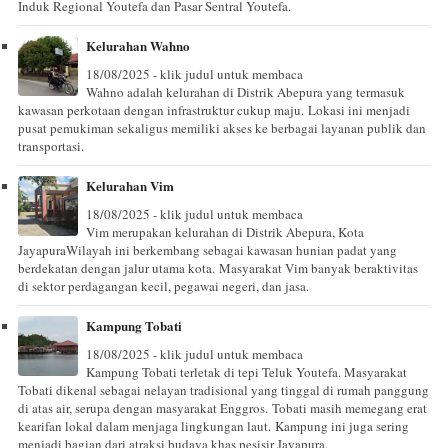
Induk Regional Youtefa dan Pasar Sentral Youtefa.
Kelurahan Wahno
18/08/2025 - klik judul untuk membaca
Wahno adalah kelurahan di Distrik Abepura yang termasuk
kawasan perkotaan dengan infrastruktur cukup maju. Lokasi ini menjadi
pusat pemukiman sekaligus memiliki akses ke berbagai layanan publik dan
transportasi.
Kelurahan Vim
18/08/2025 - klik judul untuk membaca
Vim merupakan kelurahan di Distrik Abepura, Kota
JayapuraWilayah ini berkembang sebagai kawasan hunian padat yang
berdekatan dengan jalur utama kota. Masyarakat Vim banyak beraktivitas
di sektor perdagangan kecil, pegawai negeri, dan jasa.
Kampung Tobati
18/08/2025 - klik judul untuk membaca
Kampung Tobati terletak di tepi Teluk Youtefa. Masyarakat
Tobati dikenal sebagai nelayan tradisional yang tinggal di rumah panggung
di atas air, serupa dengan masyarakat Enggros. Tobati masih memegang erat
kearifan lokal dalam menjaga lingkungan laut. Kampung ini juga sering
menjadi bagian dari atraksi budaya khas pesisir Jayapura.