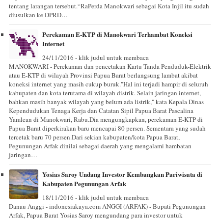
tentang larangan tersebut.“RaPerda Manokwari sebagai Kota Injil itu sudah
diusulkan ke DPRD…
Perekaman E-KTP di Manokwari Terhambat Koneksi
Internet
24/11/2016 - klik judul untuk membaca
MANOKWARI - Perekaman dan pencetakan Kartu Tanda Penduduk-Elektrik
atau E-KTP di wilayah Provinsi Papua Barat berlangsung lambat akibat
koneksi internet yang masih cukup buruk."Hal ini terjadi hampir di seluruh
kabupaten dan kota terutama di wilayah distrik. Selain jaringan internet,
bahkan masih banyak wilayah yang belum ada listrik," kata Kepala Dinas
Kependudukan Tenaga Kerja dan Catatan Sipil Papua Barat Pascalina
Yamlean di Manokwari, Rabu.Dia mengungkapkan, perekaman E-KTP di
Papua Barat diperkirakan baru mencapai 80 persen. Sementara yang sudah
tercetak baru 70 persen.Dari sekian kabupaten/kota Papua Barat,
Pegunungan Arfak dinilai sebagai daerah yang mengalami hambatan
jaringan…
Yosias Saroy Undang Investor Kembangkan Pariwisata di
Kabupaten Pegunungan Arfak
18/11/2016 - klik judul untuk membaca
Danau Anggi - indonesiakaya.com ANGGI (ARFAK) - Bupati Pegunungan
Arfak, Papua Barat Yosias Saroy mengundang para investor untuk