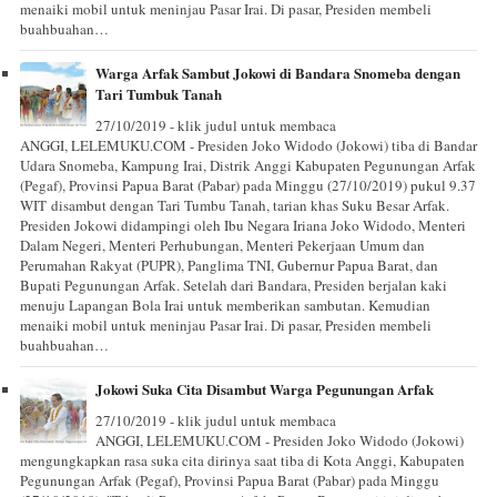
menaiki mobil untuk meninjau Pasar Irai. Di pasar, Presiden membeli
buahbuahan…
Warga Arfak Sambut Jokowi di Bandara Snomeba dengan
Tari Tumbuk Tanah
27/10/2019 - klik judul untuk membaca
ANGGI, LELEMUKU.COM - Presiden Joko Widodo (Jokowi) tiba di Bandar
Udara Snomeba, Kampung Irai, Distrik Anggi Kabupaten Pegunungan Arfak
(Pegaf), Provinsi Papua Barat (Pabar) pada Minggu (27/10/2019) pukul 9.37
WIT disambut dengan Tari Tumbu Tanah, tarian khas Suku Besar Arfak.
Presiden Jokowi didampingi oleh Ibu Negara Iriana Joko Widodo, Menteri
Dalam Negeri, Menteri Perhubungan, Menteri Pekerjaan Umum dan
Perumahan Rakyat (PUPR), Panglima TNI, Gubernur Papua Barat, dan
Bupati Pegunungan Arfak. Setelah dari Bandara, Presiden berjalan kaki
menuju Lapangan Bola Irai untuk memberikan sambutan. Kemudian
menaiki mobil untuk meninjau Pasar Irai. Di pasar, Presiden membeli
buahbuahan…
Jokowi Suka Cita Disambut Warga Pegunungan Arfak
27/10/2019 - klik judul untuk membaca
ANGGI, LELEMUKU.COM - Presiden Joko Widodo (Jokowi)
mengungkapkan rasa suka cita dirinya saat tiba di Kota Anggi, Kabupaten
Pegunungan Arfak (Pegaf), Provinsi Papua Barat (Pabar) pada Minggu