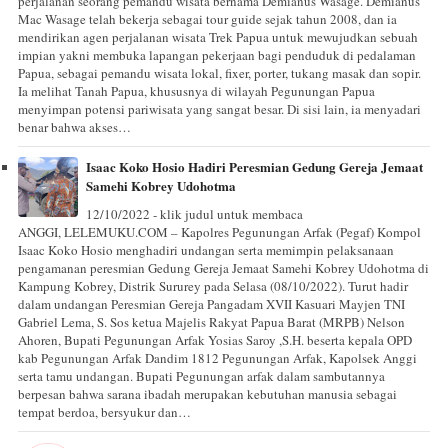
perjalanan seorang pemandu wisata bernama Demianus Wasage. Demianus
Mac Wasage telah bekerja sebagai tour guide sejak tahun 2008, dan ia
mendirikan agen perjalanan wisata Trek Papua untuk mewujudkan sebuah
impian yakni membuka lapangan pekerjaan bagi penduduk di pedalaman
Papua, sebagai pemandu wisata lokal, fixer, porter, tukang masak dan sopir.
Ia melihat Tanah Papua, khususnya di wilayah Pegunungan Papua
menyimpan potensi pariwisata yang sangat besar. Di sisi lain, ia menyadari
benar bahwa akses…
Isaac Koko Hosio Hadiri Peresmian Gedung Gereja Jemaat
Samehi Kobrey Udohotma
12/10/2022 - klik judul untuk membaca
ANGGI, LELEMUKU.COM – Kapolres Pegunungan Arfak (Pegaf) Kompol
Isaac Koko Hosio menghadiri undangan serta memimpin pelaksanaan
pengamanan peresmian Gedung Gereja Jemaat Samehi Kobrey Udohotma di
Kampung Kobrey, Distrik Sururey pada Selasa (08/10/2022). Turut hadir
dalam undangan Peresmian Gereja Pangadam XVII Kasuari Mayjen TNI
Gabriel Lema, S. Sos ketua Majelis Rakyat Papua Barat (MRPB) Nelson
Ahoren, Bupati Pegunungan Arfak Yosias Saroy ,S.H. beserta kepala OPD
kab Pegunungan Arfak Dandim 1812 Pegunungan Arfak, Kapolsek Anggi
serta tamu undangan. Bupati Pegunungan arfak dalam sambutannya
berpesan bahwa sarana ibadah merupakan kebutuhan manusia sebagai
tempat berdoa, bersyukur dan…