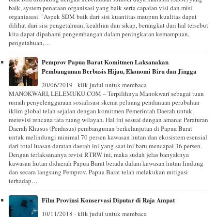
baik, system penataan organisasi yang baik serta capaian visi dan misi
organiasasi. "Aspek SDM baik dari sisi kuantitas maupun kualitas dapat
dilihat dari sisi pengetahuan, keahlian dan sikap, berangkat dari hal tersebut
kita dapat dipahami pengembangan dalam peningkatan kemampuan,
pengetahuan,…
Pemprov Papua Barat Komitmen Laksanakan
Pembangunan Berbasis Hijau, Ekonomi Biru dan Jingga
20/06/2019 - klik judul untuk membaca
MANOKWARI, LELEMUKU.COM – Terpilihnya Manokwari sebagai tuan
rumah penyelenggaraan sosialisasi skema peluang pendanaan perubahan
iklim global telah sejalan dengan komitmen Pemerintah Daerah untuk
merevisi rencana tata ruang wilayah. Hal ini sesuai dengan amanat Peraturan
Daerah Khusus (Perdasus) pembangunan berkelanjutan di Papua Barat
untuk melindungi minimal 70 persen kawasan hutan dan ekosistem esensial
dari total luasan daratan daerah ini yang saat ini baru mencapai 36 persen.
Dengan terlaksananya revisi RTRW ini, maka sudah jelas banyaknya
kawasan hutan didaerah Papua Barat berada dalam kawasan hutan lindung
dan secara langsung Pemprov. Papua Barat telah melakukan mitigasi
terhadap…
Film Provinsi Konservasi Diputar di Raja Ampat
10/11/2018 - klik judul untuk membaca