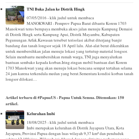
TNI Buka Jalan ke Distrik Hingk
07/05/2016 - klik judul untuk membaca
MANOKWARI - Pemprov Papua Barat dibantu Korem 1703
Manokwari terus berupaya membuka akses jalan menuju Kampung Demaisi
di Distrik Hingk serta Kampung Apui, Distrik Mayambu, Kabupaten
Pegunungan Arfak.Kawasan tersebut terisolasi akibat diterjang banjir
bandang dan tanah longsor sejak 18 April lalu. Alat-alat berat dikerahkan
untuk membersihkan jalan menuju lokasi yang tertutup material longsor.
Selain membantu membersihkan rumah warga, TNI juga menyalurkan
bantuan sembako kepada korban.Iring-ringan mobil bantuan dari Korem
1703 Manokwari yang akan menuju lokasi bencana sempat tertahan selama
24 jam karena terkendala medan yang berat.Sementara kondisi korban tanah
longsor dilokasi…
Artikel terbaru di
#PapuaUS - Papua Untuk Semua
. Ditemukan:
150
artikel.
Kelurahan Imbi
18/08/2025 - klik judul untuk membaca
Imbi merupakan kelurahan di Distrik Jayapura Utara, Kota
Jayapura, Provinsi Papua dengan luas wilayah 9,37 km² dan penduduk
sekitar 12.180 jiwa. Wilayah ini dikenal dengan aktivitas perkotaan yang