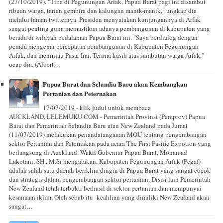
(27/10/2019). "Tiba di Pegunungan Arfak, Papua Barat pagi ini disambut
ribuan warga, tarian gembira dan kalungan manik-manik," ungkap dia
melalui laman twitternya. Presiden menyatakan kunjungannya di Arfak
sangat penting guna memastikan adanya pembangunan di kabupaten yang
berada di wilayah pedalaman Papua Barat ini. "Saya berdialog dengan
pemda mengenai percepatan pembangunan di Kabupaten Pegunungan
Arfak, dan meninjau Pasar Irai. Terima kasih atas sambutan warga Arfak,"
ucap dia. (Albert…
Papua Barat dan Selandia Baru akan Kembangkan
Pertanian dan Peternakan
17/07/2019 - klik judul untuk membaca
AUCKLAND, LELEMUKU.COM - Pemerintah Provinsi (Pemprov) Papua
Barat dan Pemerintah Selandia Baru atau New Zealand pada Jumat
(11/07/2019) melakukan penandatanganan MOU tentang pengembangan
sektor Pertanian dan Peternakan pada acara The First Pasific Expotion yang
berlangsung di Auckland. Wakil Gubernur Papua Barat, Mohamad
Lakotani, SH., M.Si mengatakan, Kabupaten Pegunungan Arfak (Pegaf)
adalah salah satu daerah beriklim dingin di Papua Barat yang sangat cocok
dan strategis dalam pengembangan sektor pertanian. Disisi lain Pemerintah
New Zealand telah terbukti berhasil di sektor pertanian dan mempunyai
kesamaan iklim, Oleh sebab itu keahlian yang dimiliki New Zealand akan
sangat…