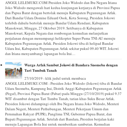
ANGGI, LELEMUKU.COM Presiden Joko Widodo dan Ibu Negara Iriana
Joko Widodo mengawali hari kedua kunjungan kerjanya di Provinsi Papua
dan Papua Barat dengan bertolak menuju Kabupaten Pegunungan Arfak.
Dari Bandar Udara Domine Eduard Osok, Kota Sorong, Presiden Jokowi
terlebih dahulu bertolak menuju Bandar Udara Rendani, Kabupaten
Manokwari, Minggu, 27 Oktober 2019. Setibanya di Kabupaten
Manokwari, Kepala Negara dan rombongan kemudian melanjutkan
perjalanan dengan menumpangi helikopter Super Puma TNI-AU menuju
Kabupaten Pegunungan Arfak. Presiden Jokowi tiba di helipad Bandar
Udara Irai, Kabupaten Pegunungan Arfak sekitar pukul 09.40 WIT. Jokowi
dan Iriana menyambangi lapangan bola Irai…
Warga Arfak Sambut Jokowi di Bandara Snomeba dengan
Tari Tumbuk Tanah
27/10/2019 - klik judul untuk membaca
ANGGI, LELEMUKU.COM - Presiden Joko Widodo (Jokowi) tiba di Bandar
Udara Snomeba, Kampung Irai, Distrik Anggi Kabupaten Pegunungan Arfak
(Pegaf), Provinsi Papua Barat (Pabar) pada Minggu (27/10/2019) pukul 9.37
WIT disambut dengan Tari Tumbu Tanah, tarian khas Suku Besar Arfak.
Presiden Jokowi didampingi oleh Ibu Negara Iriana Joko Widodo, Menteri
Dalam Negeri, Menteri Perhubungan, Menteri Pekerjaan Umum dan
Perumahan Rakyat (PUPR), Panglima TNI, Gubernur Papua Barat, dan
Bupati Pegunungan Arfak. Setelah dari Bandara, Presiden berjalan kaki
menuju Lapangan Bola Irai untuk memberikan sambutan. Kemudian