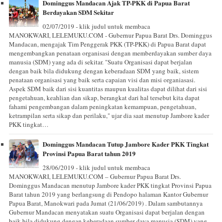
Dominggus Mandacan Ajak TP-PKK di Papua Barat
Berdayakan SDM Sekitar
02/07/2019 - klik judul untuk membaca
MANOKWARI, LELEMUKU.COM - Gubernur Papua Barat Drs. Dominggus
Mandacan, mengajak Tim Penggerak PKK (TP-PKK) di Papua Barat dapat
mengembangkan penataan organisasi dengan memberdayakan sumber daya
manusia (SDM) yang ada di sekitar. "Suatu Organisasi dapat berjalan
dengan baik bila didukung dengan keberadaan SDM yang baik, sistem
penataan organisasi yang baik serta capaian visi dan misi organiasasi.
Aspek SDM baik dari sisi kuantitas maupun kualitas dapat dilihat dari sisi
pengetahuan, keahlian dan sikap, berangkat dari hal tersebut kita dapat
fahami pengembangan dalam peningkatan kemampuan, pengetahuan,
ketrampilan serta sikap dan perilaku," ujar dia saat menutup Jambore kader
PKK tingkat…
Dominggus Mandacan Tutup Jambore Kader PKK Tingkat
Provinsi Papua Barat tahun 2019
28/06/2019 - klik judul untuk membaca
MANOKWARI, LELEMUKU.COM – Gubernur Papua Barat Drs.
Dominggus Mandacan menutup Jambore kader PKK tingkat Provinsi Papua
Barat tahun 2019 yang berlangsung di Pendopo halaman Kantor Gubernur
Papua Barat, Manokwari pada Jumat (21/06/2019) . Dalam sambutannya
Gubernur Mandacan menyatakan suatu Organisasi dapat berjalan dengan
baik bila didukung dengan keberadaan sumber daya manusia (SDM) yang