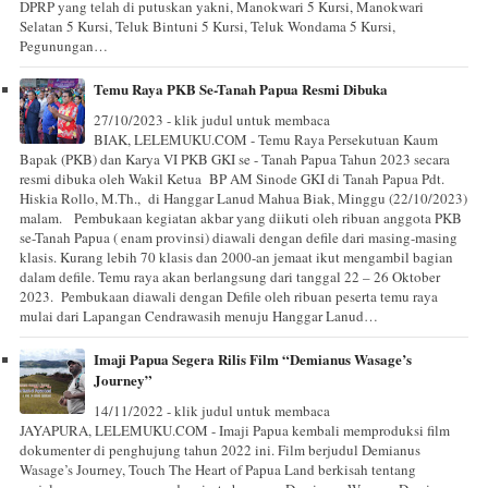
DPRP yang telah di putuskan yakni, Manokwari 5 Kursi, Manokwari
Selatan 5 Kursi, Teluk Bintuni 5 Kursi, Teluk Wondama 5 Kursi,
Pegunungan…
Temu Raya PKB Se-Tanah Papua Resmi Dibuka
27/10/2023 - klik judul untuk membaca
BIAK, LELEMUKU.COM - Temu Raya Persekutuan Kaum
Bapak (PKB) dan Karya VI PKB GKI se - Tanah Papua Tahun 2023 secara
resmi dibuka oleh Wakil Ketua BP AM Sinode GKI di Tanah Papua Pdt.
Hiskia Rollo, M.Th., di Hanggar Lanud Mahua Biak, Minggu (22/10/2023)
malam. Pembukaan kegiatan akbar yang diikuti oleh ribuan anggota PKB
se-Tanah Papua ( enam provinsi) diawali dengan defile dari masing-masing
klasis. Kurang lebih 70 klasis dan 2000-an jemaat ikut mengambil bagian
dalam defile. Temu raya akan berlangsung dari tanggal 22 – 26 Oktober
2023. Pembukaan diawali dengan Defile oleh ribuan peserta temu raya
mulai dari Lapangan Cendrawasih menuju Hanggar Lanud…
Imaji Papua Segera Rilis Film “Demianus Wasage’s
Journey”
14/11/2022 - klik judul untuk membaca
JAYAPURA, LELEMUKU.COM - Imaji Papua kembali memproduksi film
dokumenter di penghujung tahun 2022 ini. Film berjudul Demianus
Wasage’s Journey, Touch The Heart of Papua Land berkisah tentang