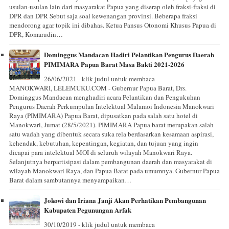
usulan-usulan lain dari masyarakat Papua yang diserap oleh fraksi-fraksi di
DPR dan DPR Sebut saja soal kewenangan provinsi. Beberapa fraksi
mendorong agar topik ini dibahas. Ketua Pansus Otonomi Khusus Papua di
DPR, Komarudin…
Dominggus Mandacan Hadiri Pelantikan Pengurus Daerah
PIMIMARA Papua Barat Masa Bakti 2021-2026
26/06/2021 - klik judul untuk membaca
MANOKWARI, LELEMUKU.COM - Gubernur Papua Barat, Drs.
Dominggus Mandacan menghadiri acara Pelantikan dan Pengukuhan
Pengurus Daerah Perkumpulan Intelektual Malamoi Indonesia Manokwari
Raya (PIMIMARA) Papua Barat, dipusatkan pada salah satu hotel di
Manokwari, Jumat (28/5/2021). PIMIMARA Papua barat merupakan salah
satu wadah yang dibentuk secara suka rela berdasarkan kesamaan aspirasi,
kehendak, kebutuhan, kepentingan, kegiatan, dan tujuan yang ingin
dicapai para intelektual MOI di seluruh wilayah Manokwari Raya.
Selanjutnya berpartisipasi dalam pembangunan daerah dan masyarakat di
wilayah Manokwari Raya, dan Papua Barat pada umumnya. Gubernur Papua
Barat dalam sambutannya menyampaikan…
Jokowi dan Iriana Janji Akan Perhatikan Pembangunan
Kabupaten Pegunungan Arfak
30/10/2019 - klik judul untuk membaca