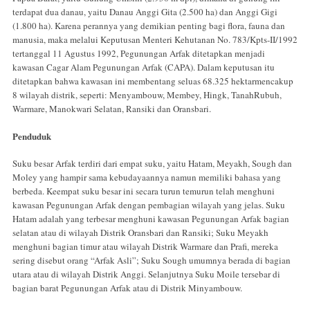
terdapat dua danau, yaitu Danau Anggi Gita (2.500 ha) dan Anggi Gigi
(1.800 ha). Karena perannya yang demikian penting bagi flora, fauna dan
manusia, maka melalui Keputusan Menteri Kehutanan No. 783/Kpts-II/1992
tertanggal 11 Agustus 1992, Pegunungan Arfak ditetapkan menjadi
kawasan Cagar Alam Pegunungan Arfak (CAPA). Dalam keputusan itu
ditetapkan bahwa kawasan ini membentang seluas 68.325 hektarmencakup
8 wilayah distrik, seperti: Menyambouw, Membey, Hingk, TanahRubuh,
Warmare, Manokwari Selatan, Ransiki dan Oransbari.
Penduduk
Suku besar Arfak terdiri dari empat suku, yaitu Hatam, Meyakh, Sough dan
Moley yang hampir sama kebudayaannya namun memiliki bahasa yang
berbeda. Keempat suku besar ini secara turun temurun telah menghuni
kawasan Pegunungan Arfak dengan pembagian wilayah yang jelas. Suku
Hatam adalah yang terbesar menghuni kawasan Pegunungan Arfak bagian
selatan atau di wilayah Distrik Oransbari dan Ransiki; Suku Meyakh
menghuni bagian timur atau wilayah Distrik Warmare dan Prafi, mereka
sering disebut orang “Arfak Asli”; Suku Sough umumnya berada di bagian
utara atau di wilayah Distrik Anggi. Selanjutnya Suku Moile tersebar di
bagian barat Pegunungan Arfak atau di Distrik Minyambouw.