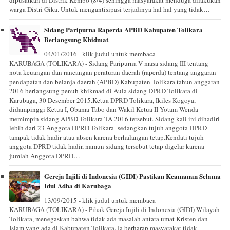
warga Distri Gika. Untuk mengantisipasi terjadinya hal hal yang tidak…
Sidang Paripurna Raperda APBD Kabupaten Tolikara
Berlangsung Khidmat
04/01/2016 - klik judul untuk membaca
KARUBAGA (TOLIKARA) - Sidang Paripurna V masa sidang III tentang
nota keuangan dan rancangan peraturan daerah (raperda) tentang anggaran
pendapatan dan belanja daerah (APBD) Kabupaten Tolikara tahun anggaran
2016 berlangsung penuh khikmad di Aula sidang DPRD Tolikara di
Karubaga, 30 Desember 2015.Ketua DPRD Tolikara, Ikiles Kogoya,
didampinggi Ketua I, Obama Tabo dan Wakil Ketua II Yotam Wenda
memimpin sidang APBD Tolikara TA 2016 tersebut. Sidang kali ini dihadiri
lebih dari 23 Anggota DPRD Tolikara sedangkan tujuh anggota DPRD
tampak tidak hadir atau absen karena berhalangan tetap.Kendati tujuh
anggota DPRD tidak hadir, namun sidang tersebut tetap digelar karena
jumlah Anggota DPRD…
Gereja Injili di Indonesia (GIDI) Pastikan Keamanan Selama
Idul Adha di Karubaga
13/09/2015 - klik judul untuk membaca
KARUBAGA (TOLIKARA) - Pihak Gereja Injili di Indonesia (GIDI) Wilayah
Tolikara, menegaskan bahwa tidak ada masalah antara umat Kristen dan
Islam yang ada di Kabupaten Tolikara. Ia berharap masyarakat tidak