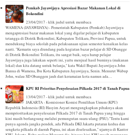
Pemkab Jayawijaya Apresiasi Bazar Makanan Lokal di
Bokondini
23/04/2017 - klik judul untuk membaca
WAMENA (JAYAWIJAYA) - Pemerintah Kabupaten (Pemkab) Jayawijaya
mengapresiasi bazar makanan lokal yang digelar pelajar di kabupaten
tetangga di Distrik Bokondini, Kabupaten Tolikara, Provinsi Papua, untuk
mendukung biaya sekolah pada pelaksanaan ujian semester kenaikan kelas
nanti. "Kemarin saya diundang pada kegiatan bazar pelajar di SD Obangge
di Distrik Bokondini Tolikara, itu sangat baik, saya harap pelajar
Jayawijaya juga lakukan seperti ini, yaitu menjual hasil buminya (makanan
lokal) dan kita datang untuk belanja," kata Wakil Bupati Jayawijaya John
Banua di Wamena, Ibu Kota Kabupaten Jayawijaya, Senin. Menurut Wabup
John, walau SD Obanggen jauh dari keramaian kota namun ada…
KPU RI Prioritas Penyelesaian Pilkada 2017 di Tanah Papua
13/04/2017 - klik judul untuk membaca
JAKARTA - Komisioner Komisi Pemilihan Umum (KPU)
Republik Indonesia (RI) Hasyim Asyari mengungkapkan pihaknya akan
memprioritaskan penyelesaian Pilkada 2017 di Tanah Papua yang hingga
kini masih berlangsung melalui pemungutan suara ulang (PSU)."Tentu kami
punya agenda jangka pendek, ada Pilkada DKI Jakarta putaran kedua dan
sengketa pilkada di daerah Papua, ini akan diselesaikan," ujarnya di Kantor
KPU, Jakarta, Rabu malam.Menurut dia, hingga kini KPU masih menunggu