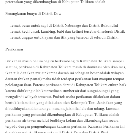
peternakan yang dikembangkan di Kabupaten Tolikara adalah:
Penangkaran buaya di Distrik Dow
Ternak besar untuk sapi di Distrik Nabunage dan Distrik Bokondini
Ternak kecil untuk kambing, babi dan kelinci tersebar di seluruh Distrik
Ternak unggas untuk ayam dan itik yang tersebar di seluruh Distrik.
Perikanan
Perikanan masih belum begitu berkembang di Kabupaten Tolikara sampai
saat ini, perikanan di Kabupaten Tolikara masih di dominasi oleh ikan mas,
ikan nila dan ikan mujair karena daerah ini sebagian besar adalah wilayah
daratan (bukan pantai) maka tidak terdapat perikanan laut maupun tempat
pelelangan ikan. Potensi perikanan darat di Kabupaten Tolikara cukup baik
karena didukung oleh ketersediaan sumber air dari sungai-sungai yang
mengalir di wilayah tersebut. Praktek usaha perikanan dilakukan dalam
bentuk kolam ikan yang dilakukan oleh Kelompok Tani. Jenis ikan yang
dibudidayakan, diantaranya: mas, mujair, nila, lele dan udang. kawasan
perikanan yang potensial dikembangkan di Kabupaten Tolikara adalah
perikanan air tawar melalui budidaya kolam dan dikembangkan secara
terpadu dengan pengembangan kawasan pertanian. Kawasan Perikanan ini
diarahkan untuk dikembangkan di Distrik Dow dan Distrik Wari.