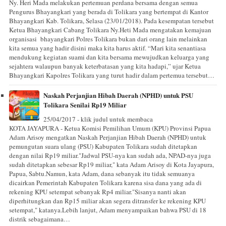
Ny. Heri Mada melakukan pertemuan perdana bersama dengan semua
Pengurus Bhayangkari yang berada di Tolikara yang bertempat di Kantor
Bhayangkari Kab. Tolikara, Selasa (23/01/2018). Pada kesempatan tersebut
Ketua Bhayangkari Cabang Tolikara Ny.Heti Mada mengatakan kemajuan
organisasi bhayangkari Polres Tolikara bukan dari orang lain melainkan
kita semua yang hadir disini maka kita harus aktif. “Mari kita senantiasa
mendukung kegiatan suami dan kita bersama mewujudkan keluarga yang
sejahtera walaupun banyak keterbatasan yang kita hadapi,” ujar Ketua
Bhayangkari Kapolres Tolikara yang turut hadir dalam pertemua tersebut…
Naskah Perjanjian Hibah Daerah (NPHD) untuk PSU
Tolikara Senilai Rp19 Miliar
25/04/2017 - klik judul untuk membaca
KOTA JAYAPURA - Ketua Komisi Pemilihan Umum (KPU) Provinsi Papua
Adam Arisoy mengatkan Naskah Perjanjian Hibah Daerah (NPHD) untuk
pemungutan suara ulang (PSU) Kabupaten Tolikara sudah ditetapkan
dengan nilai Rp19 miliar."Jadwal PSU-nya kan sudah ada, NPAD-nya juga
sudah ditetapkan sebesar Rp19 miliar," kata Adam Arisoy di Kota Jayapura,
Papua, Sabtu.Namun, kata Adam, dana sebanyak itu tidak semuanya
dicairkan Pemerintah Kabupaten Tolikara karena sisa dana yang ada di
rekening KPU setempat sebanyak Rp4 miliar."Sisanya nanti akan
diperhitungkan dan Rp15 miliar akan segera ditransfer ke rekening KPU
setempat," katanya.Lebih lanjut, Adam menyampaikan bahwa PSU di 18
distrik sebagaimana…