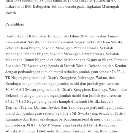
Nilai IPM sebesar 46,38 pada tahun 2015 dan tahun 2016 sebesar 47,11
maka status IPM Kabupaten Tolikara ber­ada pada tingkatan Menengah
Bawah.
Pendidikan
Pendidikan di Kabupaten Tolikara pada tahun 2016 terdiri dari Taman
Kanak-Kanak Swasta, Taman Kanak-Kanak Negeri, Sekolah Dasar Swasta,
Sekolah Dasar Negeri, Sekolah Menengah Pertama Swasta, Sekolah
Menengah Pertama Negeri, Sekolah Menengah Umum Swasta, Sekolah
Menengah Umum Negeri, dan Sekolah Menengah Kejuruan Negeri Terdapat
3 sekolah TK Swasta yang berada di Distrik Wunin, Bokondini, dan Kembu
dengan perbandingan jumlah murid terhadap jumlah guru sebesar 76,33, 4
TK Negeri yang berada di Distrik Kanggime, Nabunage, Wakuo, dan
Karubaga dengan perbandingan jumlah murid dan jumlah guru sebesar
30,86, 6 SD Swasta yang berada di Distrik Kanggime, Karubaga, Wunin, dan
Bokondini dengan perbandingan jumlah murid dan jumlah guru sebesar
64,25, 71 SD Negeri yang berada hampir di seluruh Distrik, kecuali
Tagineri, Tagime, Danime, Aweku, dan Yuko dengan perbandingan jumlah
murid dan jumlah guru sebesar 92,05, 2 SMP Swasta yang berada di Distrik
Kanggime dan Karubaga dengan perbandingan jumlah murid dan jumlah
guru sebesar 38,81, 16 SMP Negeri yang berada di Distrik Kanggime,
Woniki, Nabunage, Gilubandu, Karubaga, Goyage, Wunin, Bokondini,