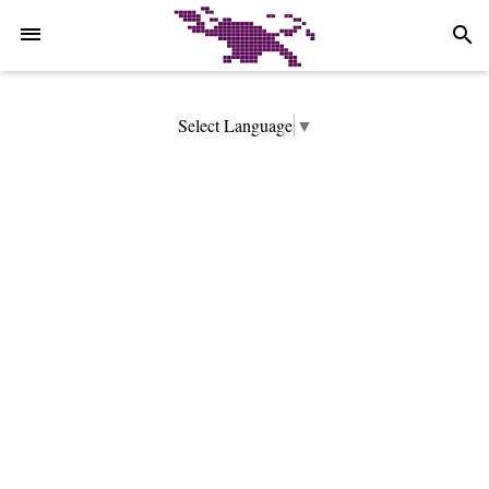
-->
search
Select Language
▼