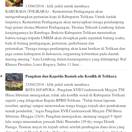
13/06/2016 - klik judul untuk membaca
KABURAGA (TOLIKARA) – Kementerian Perdagangan akan
mengembangkan pertanian kopi di Kabupaten Tolikara. Untuk tindak
lanjutnya, Kementrian Perdagangan akan menyiapkan tenaga pendamping
bagi petani disana.Menteri Perdagangan, Thomas Trikasih Lembong dalam
kunjungannya ke Karubaga, Ibukota Kabupaten Tolikara menuturkan
bahwa tenaga terpadu UMKM akan disiapkan pada sejumlah bidang usaha,
baik di bidang perdagangan, pertanian, perkebunan dan
peternakan.“Tenaga-tenaga pendamping akan kami berikan di Tolikara dan
juga semua kabupaten di Indonesia, tergantung kebutuhan pada daerah
masing-masing,” kata Lembong dalam kunjungannya yang didampingi Staf
Khusus Presiden, Lenis Kogoya, Sabtu 11 Juni…
Pangdam dan Kapolda Bantah ada Konflik di Tolikara
25/04/2016 - klik judul untuk membaca
KOTA JAYAPURA - Pangdam XVII Cenderawasih Mayjen TNI
Hinsa Siburian menegaskan, tidak ada konflik sosial di Kabupaten Tolikara
seperti yang dilaporkan Kepala BPBD Tolikara. "Tidak benar laporan
tersebut, apalagi sampai menewaskan warga hingga terjadi aksi pembakaran
rumah penduduk," tegas Pangdam XVII Cenderawasih Mayjen TNI Hinsa
Siburian, Minggu (24/4). Pangdam menegaskan, memang tanggal 9 April
lalu warga menemukan jenazah Deki Wanimbo (29 th), warga Distrik
Panaga. Temuan mayat itu terjadi sehari setelah pembagian dana desa yang
dipusatkan di Distrik Kembo (8/4) sehingga masyarakat menduga dilakukan