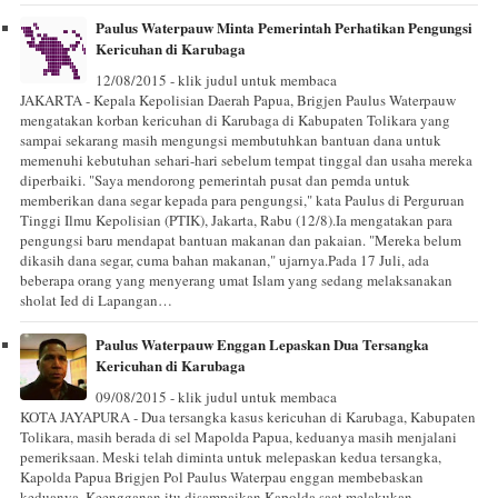
Paulus Waterpauw Minta Pemerintah Perhatikan Pengungsi
Kericuhan di Karubaga
12/08/2015 - klik judul untuk membaca
JAKARTA - Kepala Kepolisian Daerah Papua, Brigjen Paulus Waterpauw
mengatakan korban kericuhan di Karubaga di Kabupaten Tolikara yang
sampai sekarang masih mengungsi membutuhkan bantuan dana untuk
memenuhi kebutuhan sehari-hari sebelum tempat tinggal dan usaha mereka
diperbaiki. "Saya mendorong pemerintah pusat dan pemda untuk
memberikan dana segar kepada para pengungsi," kata Paulus di Perguruan
Tinggi Ilmu Kepolisian (PTIK), Jakarta, Rabu (12/8).Ia mengatakan para
pengungsi baru mendapat bantuan makanan dan pakaian. "Mereka belum
dikasih dana segar, cuma bahan makanan," ujarnya.Pada 17 Juli, ada
beberapa orang yang menyerang umat Islam yang sedang melaksanakan
sholat Ied di Lapangan…
Paulus Waterpauw Enggan Lepaskan Dua Tersangka
Kericuhan di Karubaga
09/08/2015 - klik judul untuk membaca
KOTA JAYAPURA - Dua tersangka kasus kericuhan di Karubaga, Kabupaten
Tolikara, masih berada di sel Mapolda Papua, keduanya masih menjalani
pemeriksaan. Meski telah diminta untuk melepaskan kedua tersangka,
Kapolda Papua Brigjen Pol Paulus Waterpau enggan membebaskan
keduanya. Keengganan itu disampaikan Kapolda saat melakukan