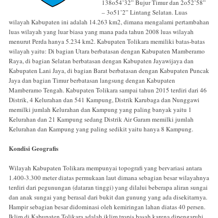
138o54’32” Bujur Timur dan 2o52’58”
– 3o51’2” Lintang Selatan. Luas
wilayah Kabupaten ini adalah 14.263 km2, dimana mengalami pertambahan
luas wilayah yang luar biasa yang mana pada tahun 2008 luas wilayah
menurut Perda hanya 5.234 km2. Kabupaten Tolikara memiliki batas-batas
wilayah yaitu: Di bagian Utara berbatasan dengan Kabupaten Mamberamo
Raya, di bagian Selatan berbatasan dengan Kabupaten Jayawijaya dan
Kabupaten Lani Jaya, di bagian Barat berbatasan dengan Kabupaten Puncak
Jaya dan bagian Timur berbatasan langsung dengan Kabupaten
Mamberamo Tengah. Kabupaten Tolikara sampai tahun 2015 terdiri dari 46
Distrik, 4 Kelurahan dan 541 Kampung, Distrik Karubaga dan Nunggawi
memilki jumlah Kelurahan dan Kampung yang paling banyak yaitu 1
Kelurahan dan 21 Kampung sedang Distrik Air Garam memilki jumlah
Kelurahan dan Kampung yang paling sedikit yaitu hanya 8 Kampung.
Kondisi Geografis
Wilayah Kabupaten Tolikara mempunyai topografi yang bervariasi antara
1.400-3.300 meter diatas permukaan laut dimana sebagian besar wilayahnya
terdiri dari pegunungan (dataran tinggi) yang dilalui beberapa aliran sungai
dan anak sungai yang berasal dari bukit dan gunung yang ada disekitarnya.
Hampir sebagian besar didominasi oleh kemiringan lahan diatas 40 persen.
Iklim di Kabupaten Tolikara adalah iklim tropis basah karena dipengaruhi