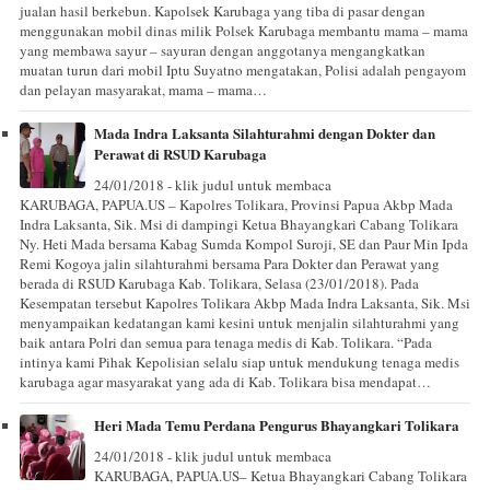
jualan hasil berkebun. Kapolsek Karubaga yang tiba di pasar dengan
menggunakan mobil dinas milik Polsek Karubaga membantu mama – mama
yang membawa sayur – sayuran dengan anggotanya mengangkatkan
muatan turun dari mobil Iptu Suyatno mengatakan, Polisi adalah pengayom
dan pelayan masyarakat, mama – mama…
Mada Indra Laksanta Silahturahmi dengan Dokter dan
Perawat di RSUD Karubaga
24/01/2018 - klik judul untuk membaca
KARUBAGA, PAPUA.US – Kapolres Tolikara, Provinsi Papua Akbp Mada
Indra Laksanta, Sik. Msi di dampingi Ketua Bhayangkari Cabang Tolikara
Ny. Heti Mada bersama Kabag Sumda Kompol Suroji, SE dan Paur Min Ipda
Remi Kogoya jalin silahturahmi bersama Para Dokter dan Perawat yang
berada di RSUD Karubaga Kab. Tolikara, Selasa (23/01/2018). Pada
Kesempatan tersebut Kapolres Tolikara Akbp Mada Indra Laksanta, Sik. Msi
menyampaikan kedatangan kami kesini untuk menjalin silahturahmi yang
baik antara Polri dan semua para tenaga medis di Kab. Tolikara. “Pada
intinya kami Pihak Kepolisian selalu siap untuk mendukung tenaga medis
karubaga agar masyarakat yang ada di Kab. Tolikara bisa mendapat…
Heri Mada Temu Perdana Pengurus Bhayangkari Tolikara
24/01/2018 - klik judul untuk membaca
KARUBAGA, PAPUA.US– Ketua Bhayangkari Cabang Tolikara