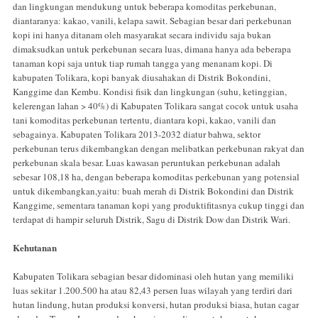
dan lingkungan mendukung untuk beberapa komoditas perkebunan,
diantaranya: kakao, vanili, kelapa sawit. Sebagian besar dari perkebunan
kopi ini hanya ditanam oleh masyarakat secara individu saja bukan
dimaksudkan untuk perkebunan secara luas, dimana hanya ada beberapa
tanaman kopi saja untuk tiap rumah tangga yang menanam kopi. Di
kabupaten Tolikara, kopi banyak diusahakan di Distrik Bokondini,
Kanggime dan Kembu. Kondisi fisik dan lingkungan (suhu, ketinggian,
kelerengan lahan > 40%) di Kabupaten Tolikara sangat cocok untuk usaha
tani komoditas perkebunan tertentu, diantara kopi, kakao, vanili dan
sebagainya. Kabupaten Tolikara 2013-2032 diatur bahwa, sektor
perkebunan terus dikembangkan dengan melibatkan perkebunan rakyat dan
perkebunan skala besar. Luas kawasan peruntukan perkebunan adalah
sebesar 108,18 ha, dengan beberapa komoditas perkebunan yang potensial
untuk dikembangkan,yaitu: buah merah di Distrik Bokondini dan Distrik
Kanggime, sementara tanaman kopi yang produktifitasnya cukup tinggi dan
terdapat di hampir seluruh Distrik, Sagu di Distrik Dow dan Distrik Wari.
Kehutanan
Kabupaten Tolikara sebagian besar didominasi oleh hutan yang memiliki
luas sekitar 1.200.500 ha atau 82,43 persen luas wilayah yang terdiri dari
hutan lindung, hutan produksi konversi, hutan produksi biasa, hutan cagar