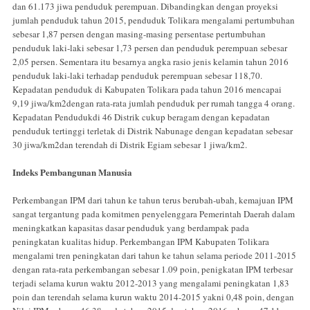
dan 61.173 jiwa penduduk perempuan. Dibandingkan dengan proyeksi
jumlah penduduk tahun 2015, penduduk Tolikara mengalami pertumbuhan
sebesar 1,87 persen dengan masing-masing persentase pertumbuhan
penduduk laki-laki sebesar 1,73 persen dan penduduk perempuan sebesar
2,05 persen. Sementara itu besarnya angka rasio jenis kelamin tahun 2016
penduduk laki-laki terhadap penduduk perempuan sebesar 118,70.
Kepadatan penduduk di Kabupaten Tolikara pada tahun 2016 mencapai
9,19 jiwa/km2dengan rata-rata jumlah penduduk per rumah tangga 4 orang.
Kepadatan Pendudukdi 46 Distrik cukup beragam dengan kepadatan
penduduk tertinggi terletak di Distrik Nabunage dengan kepadatan sebesar
30 jiwa/km2dan terendah di Distrik Egiam sebesar 1 jiwa/km2.
Indeks Pembangunan Manusia
Perkembangan IPM dari tahun ke tahun terus berubah-ubah, kemajuan IPM
sangat tergantung pada komitmen penyelenggara Pemerintah Daerah dalam
meningkatkan kapasitas dasar penduduk yang berdampak pada
peningkatan kualitas hidup. Perkembangan IPM Kabupaten Tolikara
mengalami tren peningkatan dari tahun ke tahun selama periode 2011-2015
dengan rata-rata perkembangan sebesar 1.09 poin, penigkatan IPM terbesar
terjadi selama kurun waktu 2012-2013 yang mengalami peningkatan 1,83
poin dan terendah selama kurun waktu 2014-2015 yakni 0,48 poin, dengan