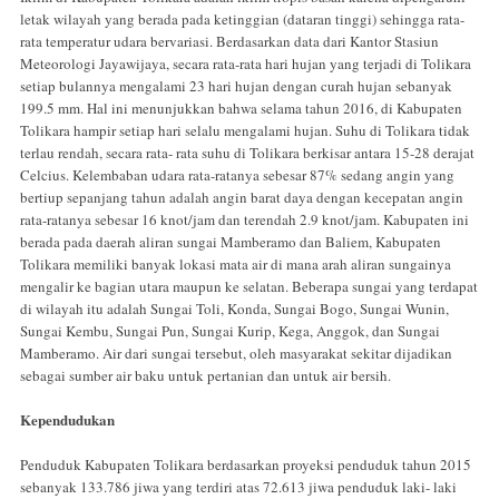
letak wilayah yang berada pada ketinggian (dataran tinggi) sehingga rata-
rata temperatur udara bervariasi. Berdasarkan data dari Kantor Stasiun
Meteorologi Jayawijaya, secara rata-rata hari hujan yang terjadi di Tolikara
setiap bulannya mengalami 23 hari hujan dengan curah hujan sebanyak
199.5 mm. Hal ini menunjukkan bahwa selama tahun 2016, di Kabupaten
Tolikara hampir setiap hari selalu mengalami hujan. Suhu di Tolikara tidak
terlau rendah, secara rata- rata suhu di Tolikara berkisar antara 15-28 derajat
Celcius. Kelembaban udara rata-ratanya sebesar 87% sedang angin yang
bertiup sepanjang tahun adalah angin barat daya dengan kecepatan angin
rata-ratanya sebesar 16 knot/jam dan terendah 2.9 knot/jam. Kabupaten ini
berada pada daerah aliran sungai Mamberamo dan Baliem, Kabupaten
Tolikara memiliki banyak lokasi mata air di mana arah aliran sungainya
mengalir ke bagian utara maupun ke selatan. Beberapa sungai yang terdapat
di wilayah itu adalah Sungai Toli, Konda, Sungai Bogo, Sungai Wunin,
Sungai Kembu, Sungai Pun, Sungai Kurip, Kega, Anggok, dan Sungai
Mamberamo. Air dari sungai tersebut, oleh masyarakat sekitar dijadikan
sebagai sumber air baku untuk pertanian dan untuk air bersih.
Kependudukan
Penduduk Kabupaten Tolikara berdasarkan proyeksi penduduk tahun 2015
sebanyak 133.786 jiwa yang terdiri atas 72.613 jiwa penduduk laki- laki