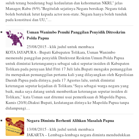
suluh terang benderang bagi kedaulatan dan kehormatan NKRI," jelas
Manager, Rabu (9/9)."Begitulah sejatinya Negara bersikap. Negara tidak
boleh bertekuk lutut kepada actor non-state. Negara hanya boleh tunduk
pada konstitusi dan UU,"…
Usman Wanimbo Penuhi Panggilan Penyidik Ditreskrim
Polda Papua
25/08/2015 - klik judul untuk membaca
KOTA JAYAPURA - Bupati Kabupaten Tolikara, Usman Wanimbo
memenuhi panggilan penyidik Direktorat Reskrim Umum Polda Papua
untuk dimintai keterangannya sebagai saksi seputar insiden di Kabupaten
Tolikara pada perayaan Idul Fitri 17 Juli lalu.Bupati mengaku pemanggilan
itu merupakan pemanggilan pertama kali yang dilayangkan oleh Kepolisian
Daerah Papua pada dirinya, pada 17 Agustus lalu, untuk dimintai
keterangan seputar kejadian di Tolikara.“Saya sebagai warga negara yang
baik, maka saya datang untuk memberikan keterangan seputar insiden di
Tolikara,” kata Usman saat ditemui usai pemeriksaan di Mapolda Papua,
Kamis (20/8).Diakui Bupati, kedatangan dirinya ke Mapolda Papua tanpa
didampungi…
Negara Diminta Berhenti Alihkan Masalah Papua
13/08/2015 - klik judul untuk membaca
JAKARTA – Lembaga-lembaga negara diminta mendudukkan