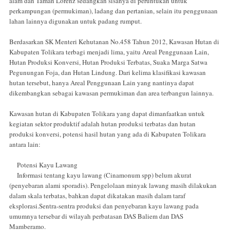
alam dan Taman Lorenz sedangkan sisanya di peruntukan untuk
perkampungan (permukiman), ladang dan pertanian, selain itu penggunaan
lahan lainnya digunakan untuk padang rumput.
Berdasarkan SK Menteri Kehutanan No.458 Tahun 2012, Kawasan Hutan di
Kabupaten Tolikara terbagi menjadi lima, yaitu Areal Penggunaan Lain,
Hutan Produksi Konversi, Hutan Produksi Terbatas, Suaka Marga Satwa
Pegunungan Foja, dan Hutan Lindung. Dari kelima klasifikasi kawasan
hutan tersebut, hanya Areal Penggunaan Lain yang nantinya dapat
dikembangkan sebagai kawasan permukiman dan area terbangun lainnya.
Kawasan hutan di Kabupaten Tolikara yang dapat dimanfaatkan untuk
kegiatan sektor produktif adalah hutan produksi terbatas dan hutan
produksi konversi, potensi hasil hutan yang ada di Kabupaten Tolikara
antara lain:
Potensi Kayu Lawang
Informasi tentang kayu lawang (Cinamonum spp) belum akurat
(penyebaran alami sporadis). Pengelolaan minyak lawang masih dilakukan
dalam skala terbatas, bahkan dapat dikatakan masih dalam taraf
eksplorasi.Sentra-sentra produksi dan penyebaran kayu lawang pada
umumnya tersebar di wilayah perbatasan DAS Baliem dan DAS
Mamberamo.