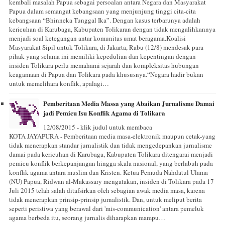
kembali masalah Papua sebagai persoalan antara Negara dan Masyarakat
Papua dalam semangat kebangsaan yang menjunjung tinggi cita-cita
kebangsaan “Bhinneka Tunggal Ika”. Dengan kasus terbarunya adalah
kericuhan di Karubaga, Kabupaten Tolikaran dengan tidak mengalihkannya
menjadi soal ketegangan antar komunitas umat beragama.Koalisi
Masyarakat Sipil untuk Tolikara, di Jakarta, Rabu (12/8) mendesak para
pihak yang selama ini memiliki kepedulian dan kepentingan dengan
insiden Tolikara perlu memahami sejarah dan kompleksitas hubungan
keagamaan di Papua dan Tolikara pada khususnya.“Negara hadir bukan
untuk memelihara konflik, apalagi…
Pemberitaan Media Massa yang Abaikan Jurnalisme Damai
jadi Pemicu Isu Konflik Agama di Tolikara
12/08/2015 - klik judul untuk membaca
KOTA JAYAPURA - Pemberitaan media masa-elektronik maupun cetak-yang
tidak menerapkan standar jurnalistik dan tidak mengedepankan jurnalisme
damai pada kericuhan di Karubaga, Kabupaten Tolikara ditengarai menjadi
pemicu konflik berkepanjangan hingga skala nasional, yang berlabuh pada
konflik agama antara muslim dan Kristen. Ketua Pemuda Nahdatul Ulama
(NU) Papua, Ridwan al-Makassary mengatakan, insiden di Tolikara pada 17
Juli 2015 telah salah ditafsirkan oleh sebagian awak media masa, karena
tidak menerapkan prinsip-prinsip jurnalistik. Dan, untuk meliput berita
seperti peristiwa yang berawal dari 'mis-communication' antara pemeluk
agama berbeda itu, seorang jurnalis diharapkan mampu…