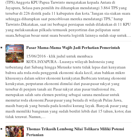
(TPS).Anggota KPU Papua Tarwinto mengatakan kepada Antara di
Jayapura, Selasa para pemilih itu diharapkan mendatangi 3.864 TPS yang
tersebar di 226 distrik pada 11 kabupaten dan kota."Jangan sia-siakan suara
sehingga diharapkan saat pencoblosan mereka mendatangi TPS," harap
Tarwinto.Dikatakan, saat ini berbagai persiapan sudah dilakukan di 11 KPU
yang melaksanakan pilkada termasuk penyortiran dan pelipatan surat
suara.Sebagian besar surat suara beserta logistik lainnya sudah siap untuk…
Pasar Mama-Mama Wajib Jadi Perhatian Pemerintah
15/06/2016 - klik judul untuk membaca
KOTA JAYAPURA - Luasnya wilayah Indonesia yang
terbentang dari Sabang hingga Merauke tentu tidak lepas dari kenyataan
bahwa ada roda-roda penggerak ekonomi skala kecil, atau bahkan mikro
khususnya dalam sektor ekonomi kerakyatan.Berbicara tentang ekonomi
kerakyatan, perputaran ekonomi dimulai dari pasar-pasar rakyat yang
tersebar di penjuru tanah air. Pasar rakyat atau pasar tradisional itu,
merupakan salah satu elemen penting sebagai sarana mendasar untuk
memutar roda ekonomi.Pasar-pasar yang berada di wilayah Pulau Jawa,
masih banyak yang berada pada kondisi kurang layak. Banyak pasar yang
masih memiliki bangunan yang sudah berdiri lebih dari 15 tahun, kotor, dan
tidak terawat. Namun,…
Thomas Trikasih Lembong Nilai Tolikara Miliki Potensi
Pertanian