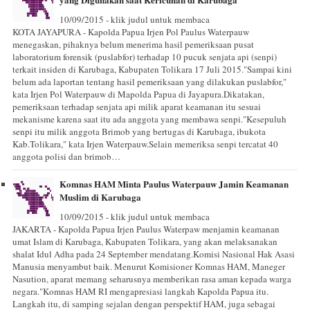
10/09/2015 - klik judul untuk membaca
KOTA JAYAPURA - Kapolda Papua Irjen Pol Paulus Waterpauw
menegaskan, pihaknya belum menerima hasil pemeriksaan pusat
laboratorium forensik (puslabfor) terhadap 10 pucuk senjata api (senpi)
terkait insiden di Karubaga, Kabupaten Tolikara 17 Juli 2015."Sampai kini
belum ada laportan tentang hasil pemeriksaan yang dilakukan puslabfor,"
kata Irjen Pol Waterpauw di Mapolda Papua di Jayapura.Dikatakan,
pemeriksaan terhadap senjata api milik aparat keamanan itu sesuai
mekanisme karena saat itu ada anggota yang membawa senpi."Kesepuluh
senpi itu milik anggota Brimob yang bertugas di Karubaga, ibukota
Kab.Tolikara," kata Irjen Waterpauw.Selain memeriksa senpi tercatat 40
anggota polisi dan brimob…
Komnas HAM Minta Paulus Waterpauw Jamin Keamanan
Muslim di Karubaga
10/09/2015 - klik judul untuk membaca
JAKARTA - Kapolda Papua Irjen Paulus Waterpaw menjamin keamanan
umat Islam di Karubaga, Kabupaten Tolikara, yang akan melaksanakan
shalat Idul Adha pada 24 September mendatang.Komisi Nasional Hak Asasi
Manusia menyambut baik. Menurut Komisioner Komnas HAM, Maneger
Nasution, aparat memang seharusnya memberikan rasa aman kepada warga
negara."Komnas HAM RI mengapresiasi langkah Kapolda Papua itu.
Langkah itu, di samping sejalan dengan perspektif HAM, juga sebagai