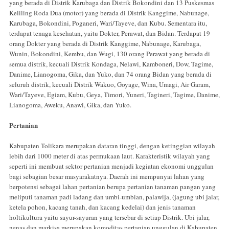
yang berada di Distrik Karubaga dan Distrik Bokondini dan 13 Puskesmas
Keliling Roda Dua (motor) yang berada di Distrik Kanggime, Nabunage,
Karubaga, Bokondini, Poganeri, Wari/Tayeve, dan Kubu. Sementara itu,
terdapat tenaga kesehatan, yaitu Dokter, Perawat, dan Bidan. Terdapat 19
orang Dokter yang berada di Distrik Kanggime, Nabunage, Karubaga,
Wunin, Bokondini, Kembu, dan Wugi, 130 orang Perawat yang berada di
semua distrik, kecuali Distrik Kondaga, Nelawi, Kamboneri, Dow, Tagime,
Danime, Lianogoma, Gika, dan Yuko, dan 74 orang Bidan yang berada di
seluruh distrik, kecuali Distrik Wakuo, Goyage, Wina, Umagi, Air Garam,
Wari/Tayeve, Egiam, Kubu, Geya, Timori, Yuneri, Tagineri, Tagime, Danime,
Lianogoma, Aweku, Anawi, Gika, dan Yuko.
Pertanian
Kabupaten Tolikara merupakan dataran tinggi, dengan ketinggian wilayah
lebih dari 1000 meter di atas permukaan laut. Karakteristik wilayah yang
seperti ini membuat sektor pertanian menjadi kegiatan ekonomi unggulan
bagi sebagian besar masyarakatnya. Daerah ini mempunyai lahan yang
berpotensi sebagai lahan pertanian berupa pertanian tanaman pangan yang
meliputi tanaman padi ladang dan umbi-umbian, palawija, (jagung ubi jalar,
ketela pohon, kacang tanah, dan kacang kedelai) dan jenis tanaman
holtikultura yaitu sayur-sayuran yang tersebar di setiap Distrik. Ubi jalar,
nenas dan markisa merupakan komoditas pertanian unggulan di Kabupaten