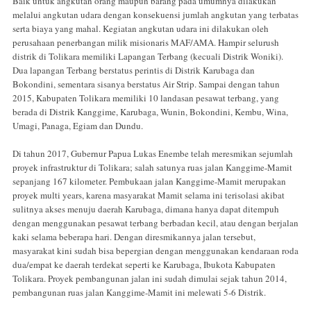
Baik untuk angkutan orang maupun barang pada umumnya dilakukan
melalui angkutan udara dengan konsekuensi jumlah angkutan yang terbatas
serta biaya yang mahal. Kegiatan angkutan udara ini dilakukan oleh
perusahaan penerbangan milik misionaris MAF/AMA. Hampir selurush
distrik di Tolikara memiliki Lapangan Terbang (kecuali Distrik Woniki).
Dua lapangan Terbang berstatus perintis di Distrik Karubaga dan
Bokondini, sementara sisanya berstatus Air Strip. Sampai dengan tahun
2015, Kabupaten Tolikara memiliki 10 landasan pesawat terbang, yang
berada di Distrik Kanggime, Karubaga, Wunin, Bokondini, Kembu, Wina,
Umagi, Panaga, Egiam dan Dundu.
Di tahun 2017, Gubernur Papua Lukas Enembe telah meresmikan sejumlah
proyek infrastruktur di Tolikara; salah satunya ruas jalan Kanggime-Mamit
sepanjang 167 kilometer. Pembukaan jalan Kanggime-Mamit merupakan
proyek multi years, karena masyarakat Mamit selama ini terisolasi akibat
sulitnya akses menuju daerah Karubaga, dimana hanya dapat ditempuh
dengan menggunakan pesawat terbang berbadan kecil, atau dengan berjalan
kaki selama beberapa hari. Dengan diresmikannya jalan tersebut,
masyarakat kini sudah bisa bepergian dengan menggunakan kendaraan roda
dua/empat ke daerah terdekat seperti ke Karubaga, Ibukota Kabupaten
Tolikara. Proyek pembangunan jalan ini sudah dimulai sejak tahun 2014,
pembangunan ruas jalan Kanggime-Mamit ini melewati 5-6 Distrik.