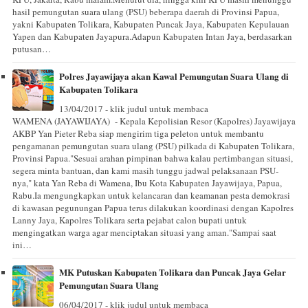
hasil pemungutan suara ulang (PSU) beberapa daerah di Provinsi Papua,
yakni Kabupaten Tolikara, Kabupaten Puncak Jaya, Kabupaten Kepulauan
Yapen dan Kabupaten Jayapura.Adapun Kabupaten Intan Jaya, berdasarkan
putusan…
Polres Jayawijaya akan Kawal Pemungutan Suara Ulang di
Kabupaten Tolikara
13/04/2017 - klik judul untuk membaca
WAMENA (JAYAWIJAYA) - Kepala Kepolisian Resor (Kapolres) Jayawijaya
AKBP Yan Pieter Reba siap mengirim tiga peleton untuk membantu
pengamanan pemungutan suara ulang (PSU) pilkada di Kabupaten Tolikara,
Provinsi Papua."Sesuai arahan pimpinan bahwa kalau pertimbangan situasi,
segera minta bantuan, dan kami masih tunggu jadwal pelaksanaan PSU-
nya," kata Yan Reba di Wamena, Ibu Kota Kabupaten Jayawijaya, Papua,
Rabu.Ia mengungkapkan untuk kelancaran dan keamanan pesta demokrasi
di kawasan pegunungan Papua terus dilakukan koordinasi dengan Kapolres
Lanny Jaya, Kapolres Tolikara serta pejabat calon bupati untuk
mengingatkan warga agar menciptakan situasi yang aman."Sampai saat
ini…
MK Putuskan Kabupaten Tolikara dan Puncak Jaya Gelar
Pemungutan Suara Ulang
06/04/2017 - klik judul untuk membaca