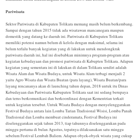
Pariwisata
Sektor Pariwisata di Kabupaten Tolikara memang masih belum berkembang.
Sampai dengan tahun 2015 tidak ada wisatawan mancanegara maupun
domestik yang datang ke daerah ini. Pariwisata di Kabupaten Tolikara
memiliki potensi namun belum di kelola dengan maksimal, selama ini
belum terlalu banyak kegiatan yang di lakukan untuk mendongkrak
pariwisata daerah ini, hal ini disebabkan minimnya program-program atau
kegiatan kebudayaan dan promosi pariwisata di Kabupten Tolikara. Adapun
kegiatan yang sementara ini di lakukan di dalam Tolikara sendiri adalah
Wisata Alam dan Wisata Budaya, untuk Wisata Alam terbagi menjadi 2
yaitu Agro Wisata dan Wisata Buatan (para layang), Wisata Buatan/para
layang rencananya akan di launching tahun depan, 2018 untuk itu Dinas
Kebudayaan dan Pariwisata Kabupaten Tolikara saat ini sedang berupaya
dan terus berkomunikasi dan berkoordinasi dengan Kementrian terkait
untuk kegiatan tersebut. Untuk Wisata Budaya dengan menyelenggarakan
Festival Budaya antara lain Lomba Tarian Tradisional Wisisi, Lomba Panah
Tradisional dan Lomba membuat cinderamata, Festival Budaya ini
diselenggarakan sejak tahun 2013, tiap tahunnya diselenggarakan pada
minggu pertama di bulan Agustus, tepatnya dilaksanakan satu minggu
sebelum Festival Lembah Baliem. Adapun obyek-obyek wisata yang cukup