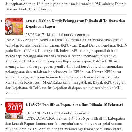
diucapkan.Adapun 18 distrik yang harus melaksanakan PSU adalah; Distrik
Bewani, Biuk, Bokondini,…
Arteria Dahlan Kritik Pelanggaran Pilkada di Tolikara dan
Kepulauan Yapen
23/03/2017 - klik judul untuk membaca
JAKARTA - Anggota Komisi II DPR RI Arteria Dahlan memberikan kritik
terhadap Komisi Pemilihan Umum (KPU) saat Rapat Dengar Pendapat (RDP)
pada Rabu, (22/03). Ia mengkritik bahwa KPU kurang responsif dalam
menyikapi pelanggaran Pilkada di Papua.Arteria menyoroti pilkada di
Kabupaten Tolikara dan Kabupaten Kepulauan Yapen, Politisi PDIP ini
memaparkan bahwa pengawas pemilu di lokasi tersebut telah menemukan
pelanggaran dan sudah melaporkannya ke KPU pusat. Namun KPU pusat
terlihat kurang merespon laporan tersebut dan melemparkannya kepada
Mahkamah Konstitusi (MK)."Kalau kami mengatakan, Bapak (KPU) bagian
dari kejahatan di Tolikara. Ini kejadian di depan mata diserahkan ke MK.
Mana…
1.445.976 Pemilih se Papua Akan Ikut Pilkada 15 Februari
31/01/2017 - klik judul untuk membaca
KOTA JAYAPURA -Sekitar 1.445.976 pemilih di 11 kabupaten
dan kota di Papua diminta untuk menyalurkan suaranya saat pelaksanaan
pilkada serentak 15 Pebruari dengan mendatangi tempat pemilihan suara