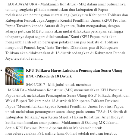
KOTA JAYAPURA - Mahkamah Konstitusi (MK) dalam amar putusannya
tentang sengketa pilkada memutuskan dua kabupaten di Papua
melaksanakan pemungutan suara ulang (psu) yaitu Kabupaten Tolikara dan
Kabupaten Puncak Jaya.Anggota Komisi Pemilihan Umum (KPU) Provinsi
Papua Tarwinto kepada Antara di Jayapura, Rabu mengatakan, dengan
adanya putusan MK itu maka akan mulai dilakukan persiapan, sehingga
tahapannya dapat segera dilaksanakan."Kami (KPU Papua, red) akan
mengambil alih setiap persiapan pelaksanaan psu baik itu di Tolikara
maupun di Puncak Jaya," kata Tarwinto.Dikatakan, psu di Kabupaten
Tolikara akan dilaksanakan di 18 distrik sedangkan di Kabupaten Puncak
Jaya tercatat di enam…
KPU Tolikara Harus Lakukan Pemungutan Suara Ulang
(PSU) Pilkada di 18 Distrik
04/04/2017 - klik judul untuk membaca
JAKARTA - Mahkamah Konstitusi (MK) memerintahkan KPU Provinsi
Papua untuk melakukan Pemungutan Suara Ulang (PSU) Pilkada Bupati dan
Wakil Bupati Tolikara pada 18 distrik di Kabupaten Tolikara Provinsi
Papua."Memerintahkan kepada Komisi Pemilihan Umum Provinsi Papua
untuk melakukan pemungutan suara ulang pada semua TPS di 18 distrik di
Kabupaten Tolikara," ujar Ketua Majelis Hakim Konstitusi Arief Hidayat
ketika membacakan amar putusan Mahkamah di Gedung MK Jakarta,
Senin.KPU Provinsi Papua diperintahkan Mahkamah untuk
menyelenggarakan PSU paling lama 60 hari setelah putusan tersebut